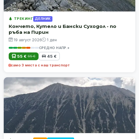
ТРЕКИНГ
ДЕЛНИК
Кончето, Кутело и Бански Суходол - по
ръба на Пирин
19 август 2026
1 ден
СРЕДНО НАПР.+
55 €
45 €
65 €
само 3 места с наш транспорт