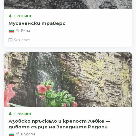
ТРЕКИНГ
Mусаленски траверс
Рила
Без дата
ТРЕКИНГ
Азовско пръскало и крепост Левке —
дивото сърце на Западните Родопи
Родопи