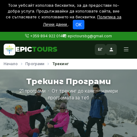
Този уебсайт използва бисквитки, за да предостави по-
дoбра услуга. Продължавайки да използвате сайта, вие
се съгласявате с използването на бисквитки.
Политика за
Лични данни
.
OK
+359 894 922 014
epictoursbg@gmail.com
EPIC
TOURS
БГ
Начало
Програми
Трекинг
Трекинг Програми
21 програми · От трекинг до каяк — намери
програмата за теб