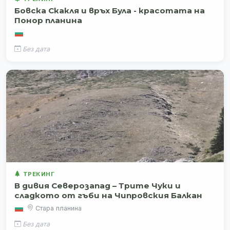
Бовска Скакля и връх Була - красотата на
Понор планина
Без дата
ТРЕКИНГ
В дивия Северозапад – Трите Чуки и
сладкото от гъби на Чипровския Балкан
Стара планина
Без дата