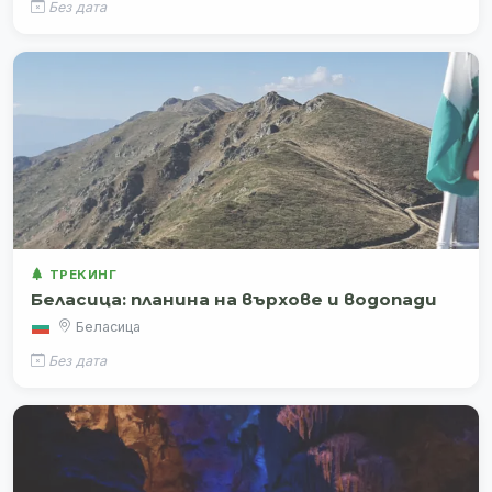
Без дата
ТРЕКИНГ
Беласица: планина на върхове и водопади
Беласица
Без дата