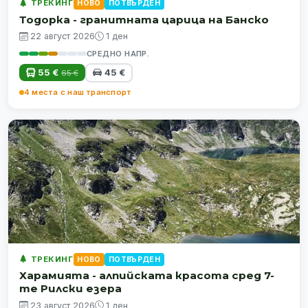
ТРЕКИНГ
НОВО
ПОТВЪРДЕН
Тодорка - гранитната царица на Банско
22 август 2026
1 ден
СРЕДНО НАПР.
55 €
45 €
65 €
4 места с наш транспорт
ТРЕКИНГ
НОВО
ПОТВЪРДЕН
Харамията - алпийската красота сред 7-
те Рилски езера
23 август 2026
1 ден