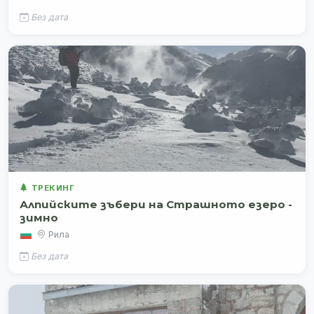
Без дата
ТРЕКИНГ
Алпийските зъбери на Страшното езеро -
зимно
Рила
Без дата