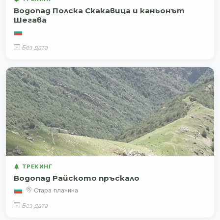
Водопад Полска Скакавица и каньонът
Шегава
Без дата
ТРЕКИНГ
Водопад Райското пръскало
Стара планина
Без дата