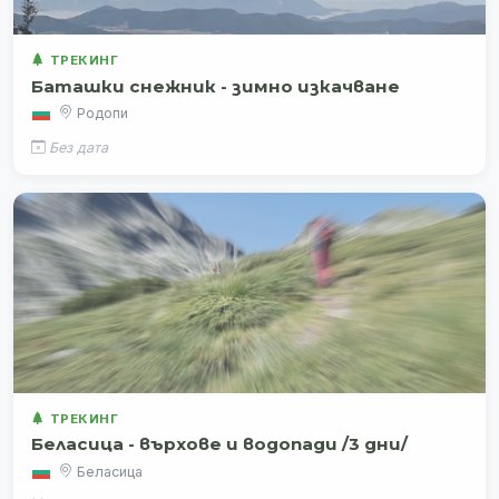
ТРЕКИНГ
Баташки снежник - зимно изкачване
Родопи
Без дата
ТРЕКИНГ
Беласица - върхове и водопади /3 дни/
Беласица