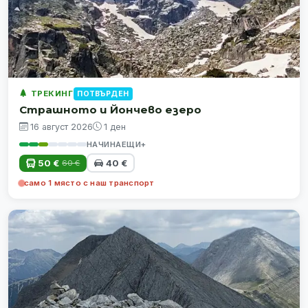
ТРЕКИНГ
ПОТВЪРДЕН
Страшното и Йончево езеро
16 август 2026
1 ден
НАЧИНАЕЩИ+
50 €
40 €
60 €
само 1 място с наш транспорт