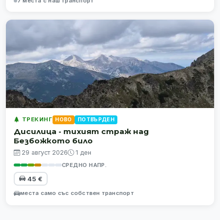
7 места с наш транспорт
ТРЕКИНГ
НОВО
ПОТВЪРДЕН
Дисилица - тихият страж над
Безбожкото било
29 август 2026
1 ден
СРЕДНО НАПР.
45 €
места само със собствен транспорт