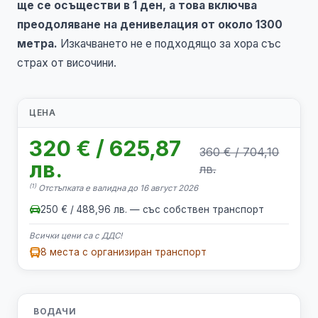
ще се осъществи в 1 ден, а това включва
преодоляване на денивелация от около 1300
метра.
Изкачването не е подходящo за хора със
страх от височини.
ЦЕНА
320 € / 625,87
360 € / 704,10
лв.
лв.
(1)
Отстъпката е валидна до 16 август 2026
250 € / 488,96 лв. — със собствен транспорт
Всички цени са с ДДС!
8 места с организиран транспорт
ВОДАЧИ