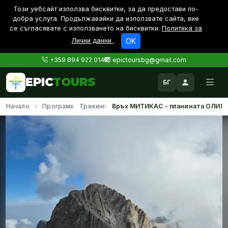
Този уебсайт използва бисквитки, за да предостави по-
дoбра услуга. Продължавайки да използвате сайта, вие
се съгласявате с използването на бисквитки.
Политика за
Лични данни
.
OK
+359 894 922 014
epictoursbg@gmail.com
EPIC
TOURS
БГ
Начало
Програми
Трекинг
Връх МИТИКАС - планината ОЛИМ