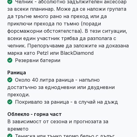
Челник - абсолютно задължителен аксесоар
за всеки планинар. Може да се наложи групата
да тръгне много рано на преход или да
приключи прехода по тъмно (поради
форсмажорни обстоятелства). В тези ситуации,
всеки един участник трябва да разполага с
челник. Препоръчваме да заложите на доказана
марка като Petzl или BlackDiamond
Резервни батерии
Раница
Около 40 литра раница - напълно
достатъчно за еднодневни или двудневни
преходи.
Покривало за раница - в случай на дъжд
Облекло - горна част
В зависимост от сезона и прогнозата за
времето
Тениска или тънко термо бельо с дълъг