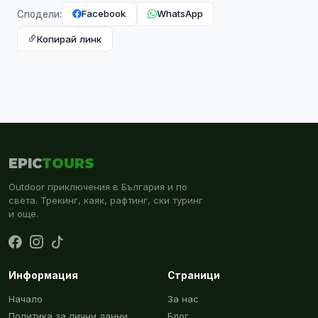
Facebook
WhatsApp
Сподели:
Копирай линк
EPIC
TOURS
Outdoor приключения в България и по
света. Трекинг, каяк, рафтинг, ски туринг
и още.
Информация
Страници
Начало
За нас
Политика за лични данни
Блог