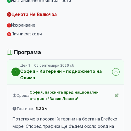
Настаняване в къща за гости
Цената Не Включва
Изхранване
Лични разходи
Програма
Ден 1 · 05 септември 2026 сб
София - Катерини - подножието на
1
Олимп
София, паркинга пред национален
Среща
стадион "Васил Левски"
Тръгване:
5:30 ч.
Потегляме в посока Катерини на брега на Егейско
море. Според трафика ще бъдем около обяд на