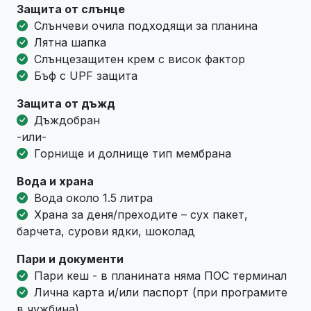
Защита от слънце
Слънчеви очила подходящи за планина
Лятна шапка
Слънцезащитен крем с висок фактор
Бъф с UPF защита
Защита от дъжд
Дъждобран
-или-
Горнище и долнище тип мембрана
Вода и храна
Вода около 1.5 литра
Храна за деня/преходите – сух пакет,
барчета, сурови ядки, шоколад
Пари и документи
Пари кеш - в планината няма ПОС терминал
Лична карта и/или паспорт (при програмите
в чужбина)