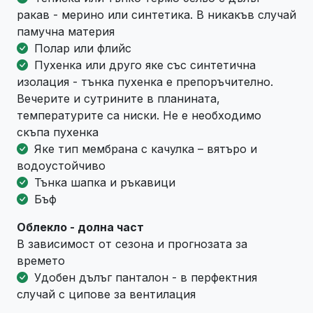
ракав - мерино или синтетика. В никакъв случай
памучна материя
Полар или флийс
Пухенка или друго яке със синтетична
изолация - тънка пухенка е препоръчително.
Вечерите и сутрините в планината,
температурите са ниски. Не е необходимо
скъпа пухенка
Яке тип мембрана с качулка – вятъро и
водоустойчиво
Тънка шапка и ръкавици
Бъф
Облекло - долна част
В зависимост от сезона и прогнозата за
времето
Удобен дълъг панталон - в перфектния
случай с ципове за вентилация