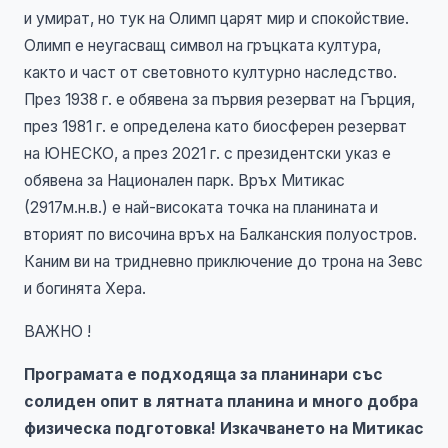
и умират, но тук на Олимп царят мир и спокойствие.
Олимп е неугасващ символ на гръцката култура,
както и част от световното културно наследство.
През 1938 г. е обявена за първия резерват на Гърция,
през 1981 г. е определена като биосферен резерват
на ЮНЕСКО, а през 2021 г. с президентски указ е
обявена за Национален парк. Връх Митикас
(2917м.н.в.) e най-високата точка на планината и
вторият по височина връх на Балканския полуостров.
Каним ви на тридневно приключение до трона на Зевс
и богинята Хера.
ВАЖНО !
Програмата е подходяща за планинари със
солиден опит в лятната планина и много добра
физическа подготовка! Изкачването на Митикас