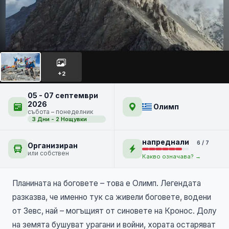
Връх МИТИКАС - планината
ОЛИМП
+2
05 - 07 септември
2026
Олимп
събота – понеделник
3 Дни - 2 Нощувки
напреднали
6 / 7
Организиран
или собствен
Какво означава? →
Планината на боговете – това е Олимп. Легендата
разказва, че именно тук са живели боговете, водени
от Зевс, най – могъщият от синовете на Кронос. Долу
на земята бушуват урагани и войни, хората остаряват