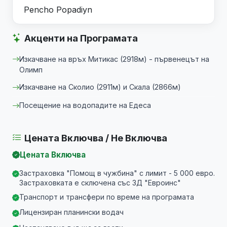
Pencho Popadiyn
Акценти на Програмата
Изкачване на връх Митикас (2918м) - първенецът на
Олимп
Изкачване на Сколио (2911м) и Скала (2866м)
Посещение на водопадите на Едеса
Цената Включва / Не Включва
Цената Включва
Застраховка "Помощ в чужбина" с лимит - 5 000 евро.
Застраховката е сключена със ЗД "Евроинс"
Транспорт и трансфери по време на програмата
Лицензиран планински водач