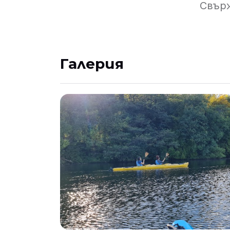
Свърж
Галерия