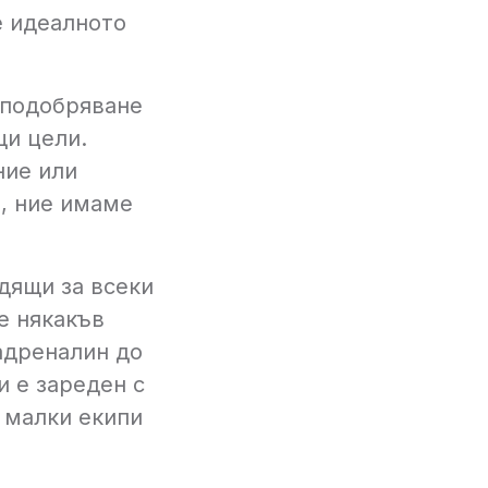
е идеалното
 подобряване
щи цели.
ние или
, ние имаме
дящи за всеки
е някакъв
 адреналин до
 е зареден с
 малки екипи