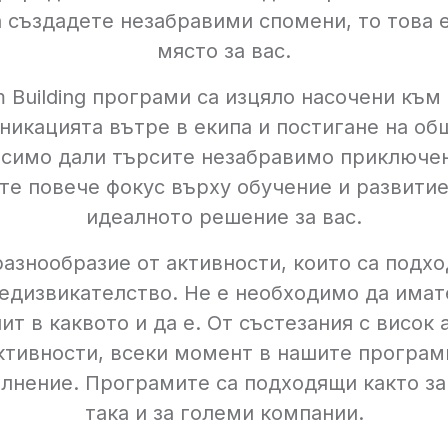
а създадете незабравими спомени, то това 
място за вас.
 Building програми са изцяло насочени към
никацията вътре в екипа и постигане на об
симо дали търсите незабравимо приключе
те повече фокус върху обучение и развитие
идеалното решение за вас.
азнообразие от активности, които са подхо
редизвикателство. Не е необходимо да имат
т в каквото и да е. От състезания с висок
ктивности, всеки момент в нашите програми
ълнение. Програмите са подходящи както за
така и за големи компании.