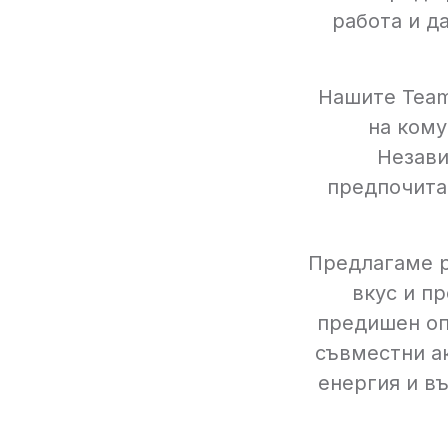
работа и д
Нашите Team
на кому
Незави
предпочита
Предлагаме р
вкус и п
предишен опи
съвместни а
енергия и в