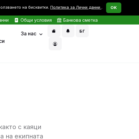
ползването на бисквитки.
Политика за Лични данни
.
OK
анни
Общи условия
Банкова сметка
БГ
За нас
си
както с каяци
а на екипната