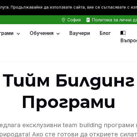
луга. Продължавайки да използвате сайта, вие се съгласявате с из
София
Политика за лични д
грами
Обучения
Ваучери
Блог
Въпро
Тийм Билдинг
Програми
едлага ексклузивни team building програми 
природата! Ако сте готови да откриете силат