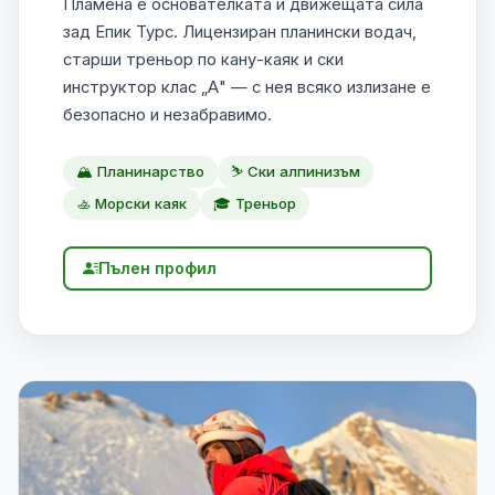
Пламена е основателката и движещата сила
зад Епик Турс. Лицензиран планински водач,
старши треньор по кану-каяк и ски
инструктор клас „А" — с нея всяко излизане е
безопасно и незабравимо.
🏔️ Планинарство
⛷️ Ски алпинизъм
🚣 Морски каяк
🎓 Треньор
Пълен профил