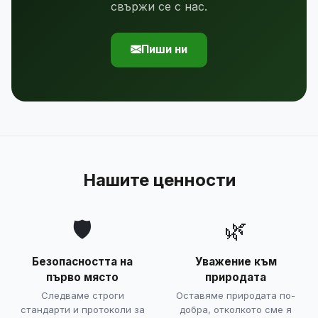
свържи се с нас.
Пиши ни
Нашите ценности
🛡️
🌿
Безопасността на
Уважение към
първо място
природата
Следваме строги
Оставяме природата по-
стандарти и протоколи за
добра, отколкото сме я