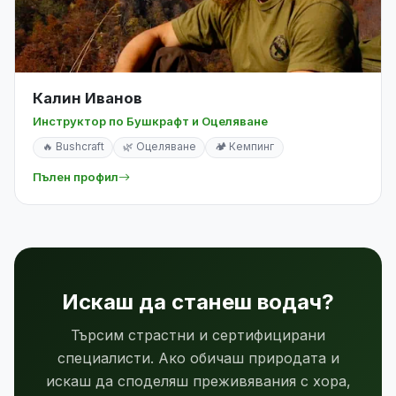
Калин Иванов
Инструктор по Бушкрафт и Оцеляване
🔥 Bushcraft
🌿 Оцеляване
🏕️ Кемпинг
Пълен профил
Искаш да станеш водач?
Търсим страстни и сертифицирани
специалисти. Ако обичаш природата и
искаш да споделяш преживявания с хора,