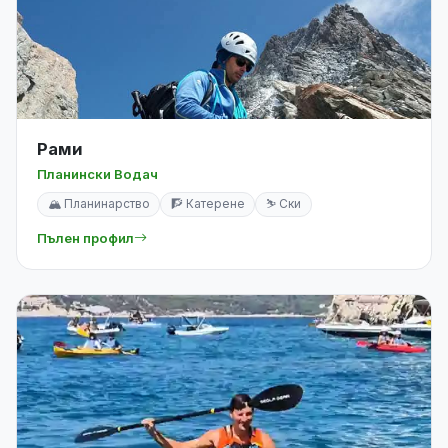
Рами
Планински Водач
🏔️ Планинарство
🧗 Катерене
⛷️ Ски
Пълен профил