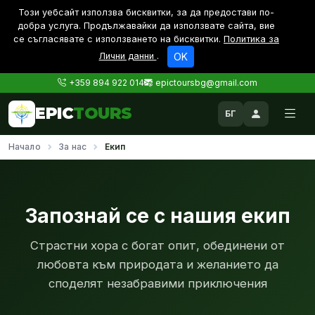
Този уебсайт използва бисквитки, за да предостави по-
дoбра услуга. Продължавайки да използвате сайта, вие
се съгласявате с използването на бисквитки.
Политика за
Лични данни
.
OK
+359 894 922 014
epictoursbg@gmail.com
EPIC
TOURS
БГ
Начало
За нас
Екип
Запознай се с нашия екип
Страстни хора с богат опит, обединени от
любовта към природата и желанието да
споделят незабравими приключения