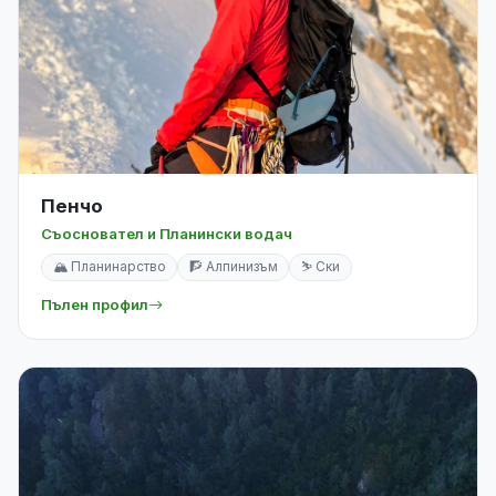
Пенчо
Съосновател и Планински водач
🏔️ Планинарство
🧗 Алпинизъм
⛷️ Ски
Пълен профил