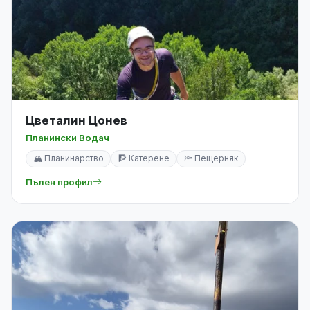
Цветалин Цонев
Планински Водач
🏔️ Планинарство
🧗 Катерене
🔦 Пещерняк
Пълен профил