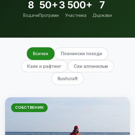
8
50+
3 500+
7
Водачи
Програми
Участника
Държави
Всички
Планински походи
Каяк и рафтинг
Ски алпинизъм
Bushcraft
СОБСТВЕНИК