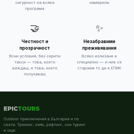
сигурност на всяка
намерили
програма
🤝
✨
Честност и
Незабравими
прозрачност
преживявания
Ясни условия, без скрити
Всяко излизане е
такси — това, което
специално — и ние се
виждаш, е това, което
стараем то да е ЕПИК
получаваш
EPIC
TOURS
Outdoor приключения в България и по
света. Трекинг, каяк, рафтинг, ски туринг
и още.