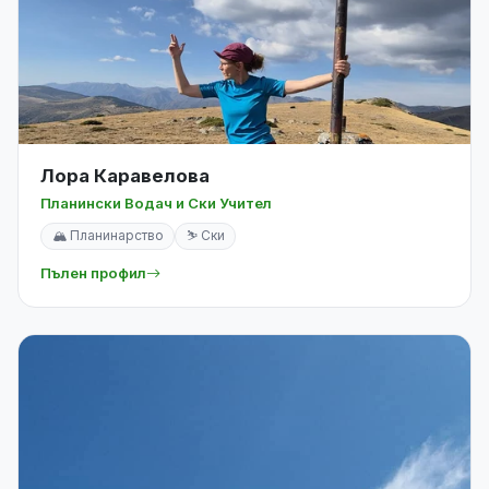
Лора Каравелова
Планински Водач и Ски Учител
🏔️ Планинарство
⛷️ Ски
Пълен профил