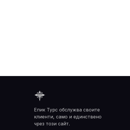
Епик Турс обслужва своите
клиенти, само и единствено
чрез този сайт.