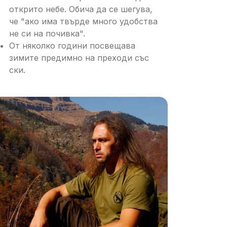
открито небе. Обича да се шегува,
че "ако има твърде много удобства
не си на почивка".
От няколко години посвещава
зимите предимно на преходи със
ски.