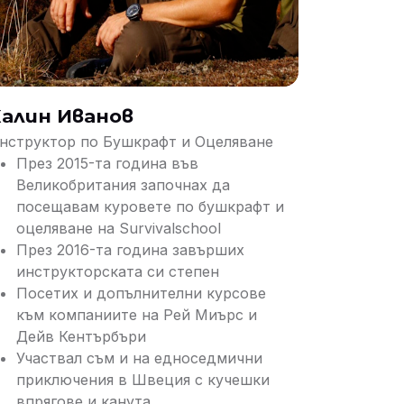
алин Иванов
нструктор по Бушкрафт и Оцеляване
През 2015-та година във
Великобритания започнах да
посещавам куровете по бушкрафт и
оцеляване на Survivalschool
През 2016-та година завърших
инструкторската си степен
Посетих и допълнителни курсове
към компаниите на Рей Миърс и
Дейв Кентърбъри
Участвал съм и на едноседмични
приключения в Швеция с кучешки
впрягове и канута