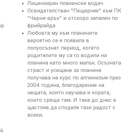
Лицензиран планински водач
Освидетелстван "Пещерняк" към ПК
"Черни връх" и отскоро запален по
ор
фрийрайда
Любовта му към планините
вероятно се е появила в
полуосъзнат период, когато
родителите му са го водили на
планина като много малък. Осъзната
страст и усещане за планина
получава на курс по алпинизъм през
2004 година, благодарение на
нещата, които научава и хората,
които среща там. И така до днес е
щастлив да споделя тази радост с
всеки.
ощ