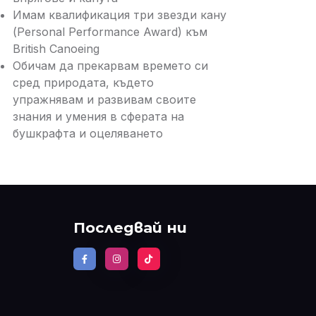
Имам квалификация три звезди кану
(Personal Performance Award) към
British Canoeing
Обичам да прекарвам времето си
сред природата, където
упражнявам и развивам своите
знания и умения в сферата на
бушкрафта и оцеляването
Последвай ни