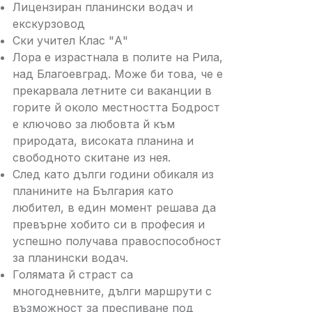
Лицензиран планински водач и
екскурзовод
Ски учител Клас "А"
Лора е израстнала в полите на Рила,
над Благоевград. Може би това, че е
прекарвала летните си ваканции в
горите й около местността Бодрост
е ключово за любовта й към
природата, високата планина и
свободното скитане из нея.
След като дълги години обикаля из
планините на България като
любител, в един момент решава да
превърне хобито си в професия и
успешно получава правоспособност
за планински водач.
Голямата й страст са
многодневните, дълги маршрути с
възможност за преспиване под