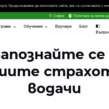
луга. Продължавайки да използвате сайта, вие се съгласявате с из
София
Политика за лични д
грами
Обучения
Ваучери
Блог
Въпро
Запознайте се 
шите страхо
водачи