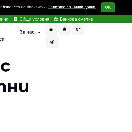
ползването на бисквитки.
Политика за Лични данни
.
OK
анни
Общи условия
Банкова сметка
БГ
За нас
си
с
тни