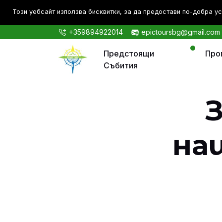
Този уебсайт използва бисквитки, за да предостави по-дoбра ус
+359894922014
epictoursbg@gmail.com
Предстоящи
Про
Събития
на