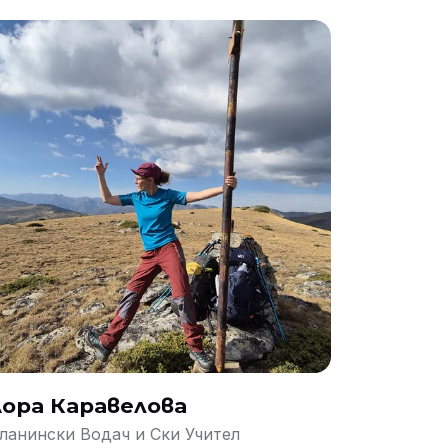
ора Каравелова
ланински Водач и Ски Учител