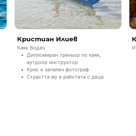
Кристиан Илиев
К
Каяк Водач
И
Дипломиран треньор по каяк,
аутдоор инструктор
Крис е запален фотограф
Страстта му е работата с деца