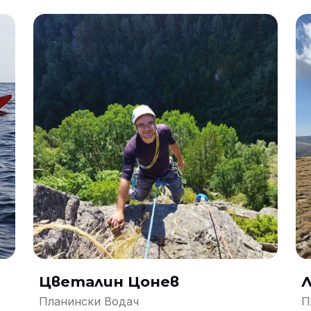
Цветалин Цонев
Л
Планински Водач
П