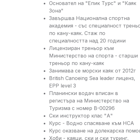
Основател на "Епик Турс" и "Каяк
Зона"
Завършва Национална спортна
академия - със специалност трень
по кану-каяк. Стаж по
специалността над 20 години
Лицензиран треньор към
Министерство на спорта - старши
треньор по кану-каяк
Занимава се морски каяк от 2012г
British Canoeing Sea leader лиценз,
EPP level 3
Планински водач вписан в
регистъра на Министерство на
Туризма с номер B-00296
Ски инструктор клас "А"
Курс - Водно спасяване към НСА
Курс оказване на долекарска пом
Хоби - каяци, ски и ски туринг,