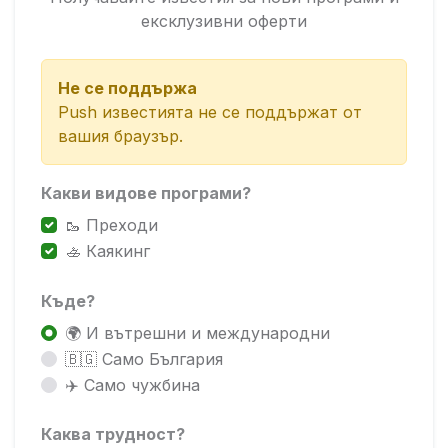
ексклузивни оферти
Не се поддържа
Push известията не се поддържат от
вашия браузър.
Какви видове програми?
🥾 Преходи
🚣 Каякинг
Къде?
🌍 И вътрешни и международни
🇧🇬 Само България
✈️ Само чужбина
Каква трудност?