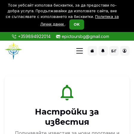
Този уебсайт използва бисквитки, за да предостави по-
дoбра услуга. Продължавайки да използвате сайта, вие
се съгласявате с използването на бисквитки.
Политика за
Лични данни
.
OK
+359894922014
epictoursbg@gmail.com
БГ
Настройки за
известия
Получавайте известия за нови програми и