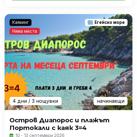
Каякинг
Егейско море
Няма места
4 дни
/ 3 нощувки
начинаещи
Остров Диапорос и плажът
Портокали с каяк 3=4
10 - 13 септември 2026