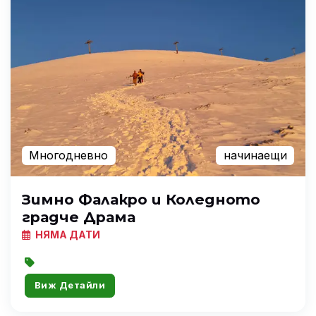
Многодневно
начинаещи
Зимно Фалакро и Коледното
градче Драма
НЯМА ДАТИ
Виж Детайли