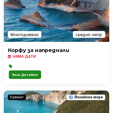
Многодневно
средно напр.
Корфу за напреднали
НЯМА ДАТИ
Виж Детайли
Каякинг
Йонийско море