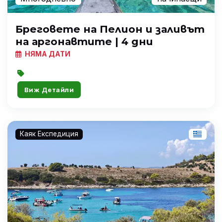
Бреговете на Пелион и заливът
на аргонавтите | 4 дни
НЯМА ДАТИ
Виж Детайли
Каяк Експедиция