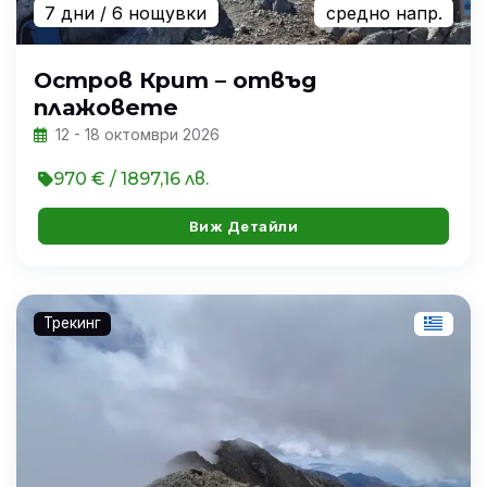
7 дни
/ 6 нощувки
средно напр.
Остров Крит – отвъд
плажовете
12 - 18 октомври 2026
970 € / 1897,16 лв.
Виж Детайли
Трекинг