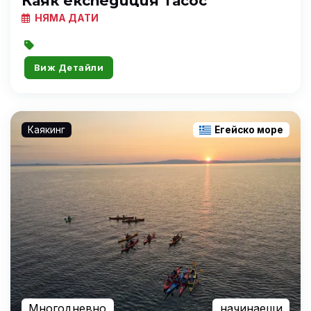
Каяк експедиция Тасос
НЯМА ДАТИ
Виж Детайли
Каякинг
Егейско море
Многодневно
начинаещи