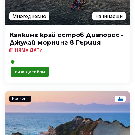
Многодневно
начинаещи
Каякинг край остров Диапорос -
Джулай морнинг в Гърция
НЯМА ДАТИ
Виж Детайли
Каякинг