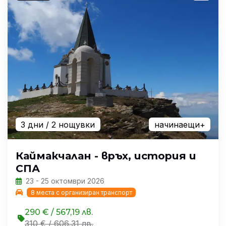
3 дни
/ 2 нощувки
начинаещи+
Каймакчалан - връх, история и
СПА
23 - 25 октомври 2026
8 места с организиран транспорт
290 € / 567,19 лв.
310 € / 606,31 лв.