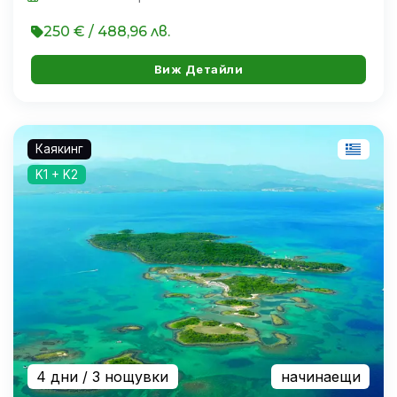
250 € / 488,96 лв.
Виж Детайли
Каякинг
K1 + K2
4 дни
/ 3 нощувки
начинаещи