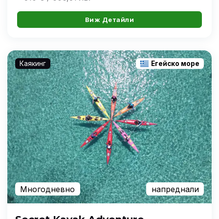
Виж Детайли
Каякинг
Егейско море
Многодневно
напреднали