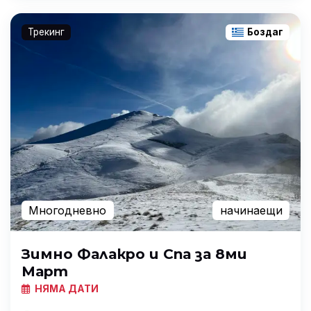
Трекинг
Боздаг
Многодневно
начинаещи
Зимно Фалакро и Спа за 8ми
Март
НЯМА ДАТИ