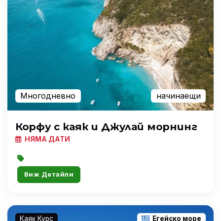
Многодневно
начинаещи
Корфу с каяк и Джулай морнинг
НЯМА ДАТИ
Виж Детайли
Каяк Курс
Егейско море