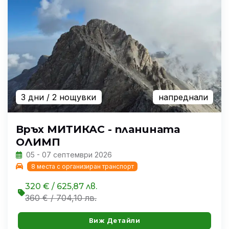
3 дни
/ 2 нощувки
напреднали
Връх МИТИКАС - планината
ОЛИМП
05 - 07 септември 2026
8 места с организиран транспорт
320 € / 625,87 лв.
360 € / 704,10 лв.
Виж Детайли