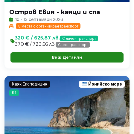
Остров Евия - каяци и спа
10 - 13 септември 2026
8 места с организиран транспорт
320 € / 625,87 лв.
С личен транспорт
370 € / 723,66 лв.
С наш транспорт
Виж Детайли
Каяк Експедиция
Йонийско море
K1