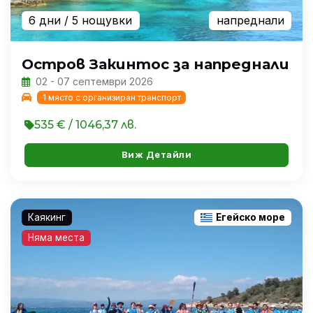
6 дни
/ 5 нощувки
напреднали
Остров Закинтос за напреднали
02 - 07 септември 2026
1 място с организиран транспорт
535 € / 1046,37 лв.
Виж Детайли
Каякинг
Егейско море
Няма места