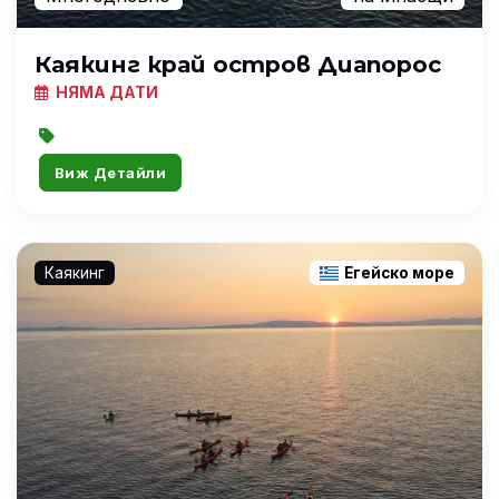
Каякинг край остров Диапорос
НЯМА ДАТИ
Виж Детайли
Каякинг
Егейско море