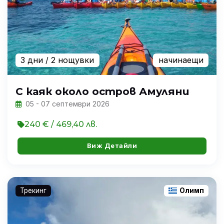
3 дни
/ 2 нощувки
начинаещи
С каяк около остров Амуляни
05 - 07 септември 2026
240 € / 469,40 лв.
Виж Детайли
Трекинг
Олимп