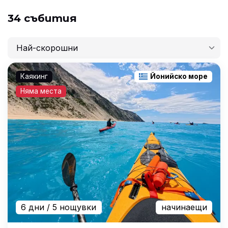
34 събития
Най-скорошни
Най-скорошни
Каякинг
Йонийско море
Най-ниска цена
Няма места
Най-висока цена
Най-продължителни
6 дни
/ 5 нощувки
начинаещи