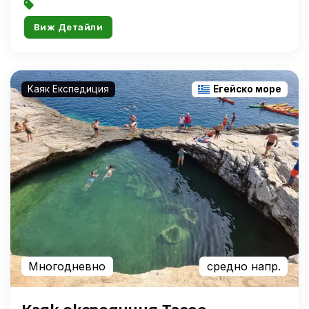
Виж Детайли
Каяк Експедиция
Егейско море
Многодневно
средно напр.