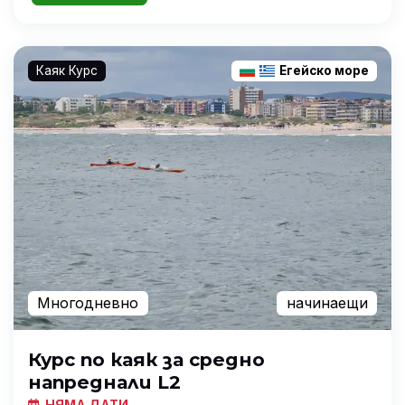
Каяк Курс
Егейско море
Многодневно
начинаещи
Курс по каяк за средно
напреднали L2
НЯМА ДАТИ