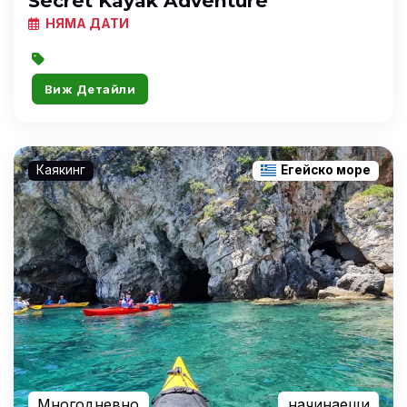
Secret Kayak Adventure
НЯМА ДАТИ
Виж Детайли
Каякинг
Егейско море
Многодневно
начинаещи