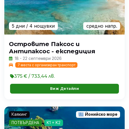
5 дни
/ 4 нощувки
средно напр.
Островите Паксос и
Антипаксос - експедиция
18 - 22 септември 2026
7 места с организиран транспорт
375 € / 733,44 лв.
Виж Детайли
Каякинг
Йонийско море
ПОТВЪРДЕНА
K1 + K2