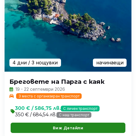
4 дни
/ 3 нощувки
начинаещи
Бреговете на Парга с каяк
19 - 22 септември 2026
3 места с организиран транспорт
300 € / 586,75 лв.
С личен транспорт
350 € / 684,54 лв.
С наш транспорт
Виж Детайли