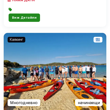
Виж Детайли
Каякинг
Многодневно
начинаещи