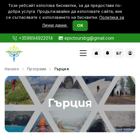
Този уебсайт използва бисквитки, за да предостави по-
дoбра услуга. Продължавайки да използвате сайта, вие
се съгласявате с използването на бисквитки.
Политика за
Лични данни
.
OK
+359894922014
epictoursbg@gmail.com
БГ
Начало
Програми
Гърция
Гърция