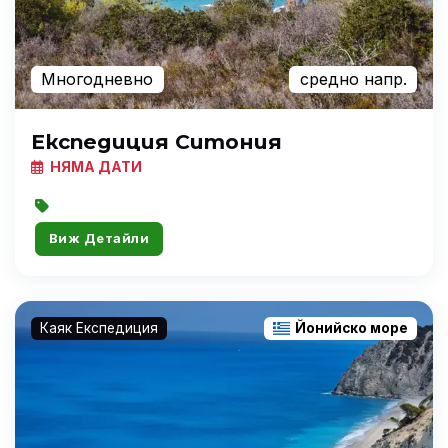
Многодневно
средно напр.
Експедиция Ситония
НЯМА ДАТИ
Виж Детайли
Каяк Експедиция
Йонийско море