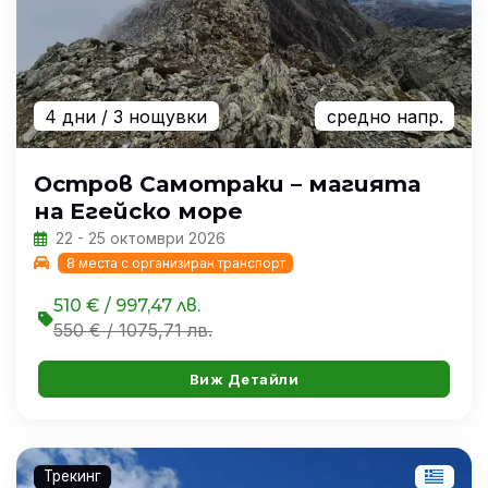
4 дни
/ 3 нощувки
средно напр.
Остров Самотраки – магията
на Егейско море
22 - 25 октомври 2026
8 места с организиран транспорт
510 € / 997,47 лв.
550 € / 1075,71 лв.
Виж Детайли
Трекинг