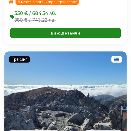
8 места с организиран транспорт
350 € / 684,54 лв.
380 € / 743,22 лв.
Виж Детайли
Трекинг