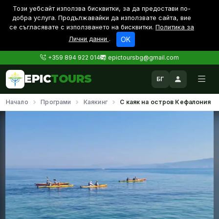
Този уебсайт използва бисквитки, за да предостави по-
дoбра услуга. Продължавайки да използвате сайта, вие
се съгласявате с използването на бисквитки.
Политика за
Лични данни
.
OK
+359 894 922 014
epictoursbg@gmail.com
EPIC
TOURS
БГ
Начало
Програми
Каякинг
С каяк на остров Кефалония