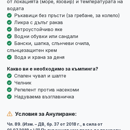
от локацията (море, язовир) и температурата на
водата
Ръкавици без пръсти (за гребане, за колело)
Ликра с дълъг ракав
Ветроустойчиво яке
Водни обувки или сандали
Бански, шапка, слънчеви очила,
слънцезащитен крем
Вода и храна за деня
Какво ви е необходимо за къмпинга?
Спален чувал и шалте
Челник
Репелент против насекоми
Надуваема възглавничка
Условия за Анулиране:
Чл. 89. (Изм. – ДВ, бр. 37 от 2018 г., в сила от