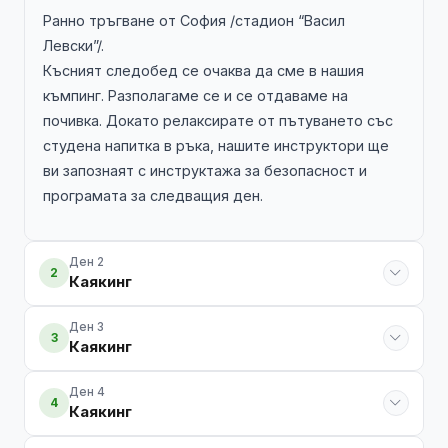
Ранно тръгване от София /стадион “Васил
Левски”/.
Късният следобед се очаква да сме в нашия
къмпинг. Разполагаме се и се отдаваме на
почивка. Докато релаксирате от пътуването със
студена напитка в ръка, нашите инструктори ще
ви запознаят с инструктажа за безопасност и
програмата за следващия ден.
Ден 2
2
Каякинг
Ден 3
3
Каякинг
Ден 4
4
Каякинг