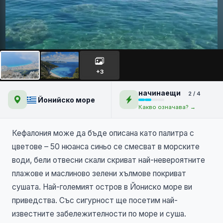
С каяк на остров
Кефалония
+3
начинаещи
2 / 4
Йонийско море
Какво означава? →
Кефалония може да бъде описана като палитра с
цветове – 50 нюанса синьо се смесват в морските
води, бели отвесни скали скриват най-невероятните
плажове и маслиново зелени хълмове покриват
сушата. Най-големият остров в Йониско море ви
приведства. Със сигурност ще посетим най-
известните забележителности по море и суша.