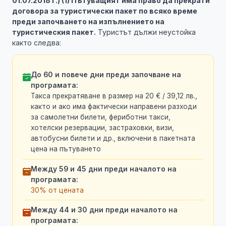
01.07.2018 г.) (1) Пътуващият има право да прекрати
договора за туристически пакет по всяко време
преди започването на изпълнението на
туристическия пакет.
Туристът дължи неустойка
както следва:
До 60 и повече дни преди започване на
програмата:
Такса прекратяване в размер на 20 € / 39,12 лв.,
както и ако има фактически направени разходи
за самолетни билети, фериботни такси,
хотелски резервации, застраховки, визи,
автобусни билети и др., включени в пакетната
цена на пътуването
Между 59 и 45 дни преди началото на
програмата:
30% от цената
Между 44 и 30 дни преди началото на
програмата: