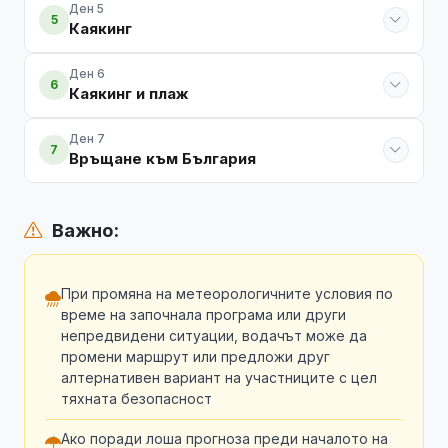
Ден 5
5
Каякинг
Ден 6
6
Каякинг и плаж
Ден 7
7
Връщане към България
Важно:
При промяна на метеорологичните условия по
време на започнала програма или други
непредвидени ситуации, водачът може да
промени маршрут или предложи друг
алтернативен вариант на участниците с цел
тяхната безопасност
Ако поради лоша прогноза преди началото на