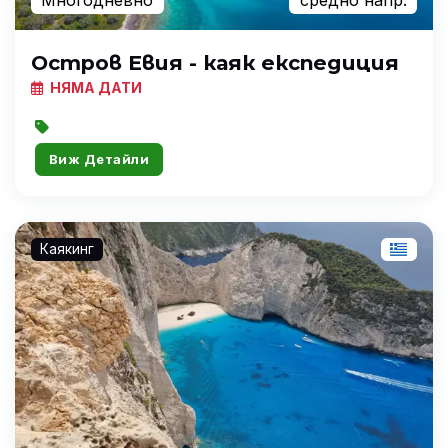
Многодневно
средно напр.
Остров Евия - каяк експедиция
НЯМА ДАТИ
Виж Детайли
Каякинг