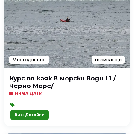
Многодневно
начинаещи
Курс по каяк в морски води L1 /
Черно Море/
НЯМА ДАТИ
Виж Детайли