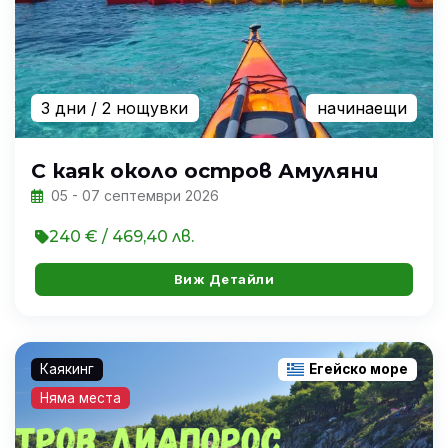
3 дни
/ 2 нощувки
начинаещи
С каяк около остров Амуляни
05 - 07 септември 2026
240 € / 469,40 лв.
Виж Детайли
Каякинг
Егейско море
Няма места