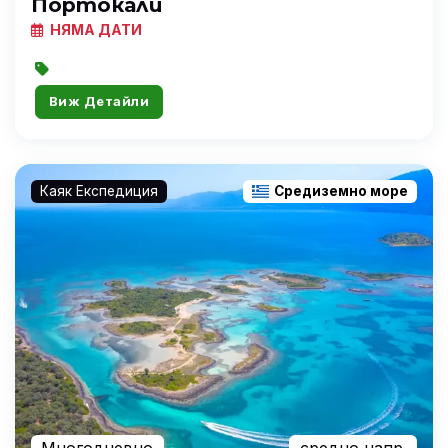
Портокали
НЯМА ДАТИ
Виж Детайли
Каяк Експедиция
Средиземно море