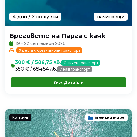
4 дни
/ 3 нощувки
начинаещи
Бреговете на Парга с каяк
19 - 22 септември 2026
3 места с организиран транспорт
300 € / 586,75 лв.
С личен транспорт
350 € / 684,54 лв.
С наш транспорт
Виж Детайли
Каякинг
Егейско море