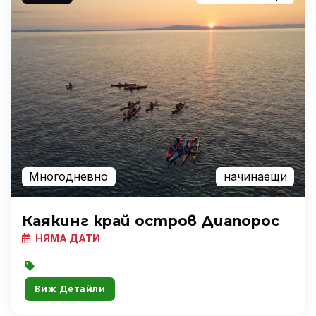
Многодневно
начинаещи
Каякинг край остров Диапорос
НЯМА ДАТИ
Виж Детайли