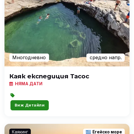
Многодневно
средно напр.
Каяк експедиция Тасос
НЯМА ДАТИ
Виж Детайли
Каякинг
Егейско море