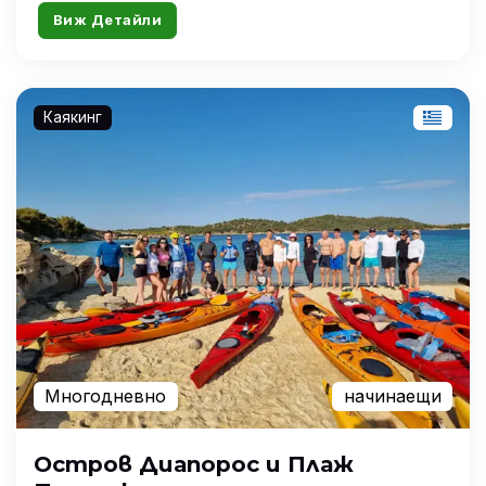
Виж Детайли
Каякинг
Многодневно
начинаещи
Остров Диапорос и Плаж