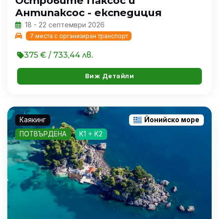
Островите Паксос и
Антипаксос - експедиция
18 - 22 септември 2026
7 места с организиран транспорт
375 € / 733,44 лв.
Виж Детайли
Каякинг
Йонийско море
ПОТВЪРДЕНА
K1 + K2