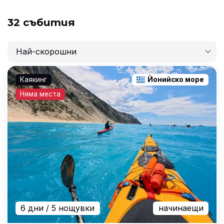
32 събития
Най-скорошни
Най-скорошни
Каякинг
Йонийско море
Най-ниска цена
Няма места
Най-висока цена
Най-продължителни
6 дни
/ 5 нощувки
начинаещи