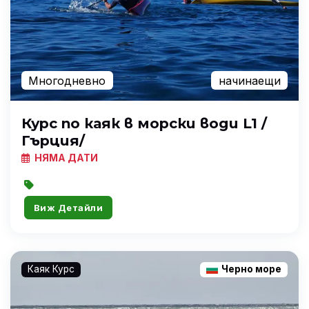
Многодневно
начинаещи
Курс по каяк в морски води L1 /
Гърция/
НЯМА ДАТИ
Виж Детайли
Каяк Курс
Черно море