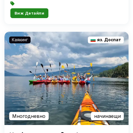
Виж Детайли
Каякинг
яз. Доспат
Многодневно
начинаещи