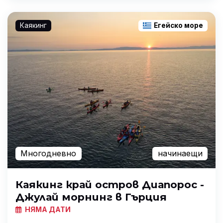
Каякинг
Егейско море
Многодневно
начинаещи
Каякинг край остров Диапорос -
Джулай морнинг в Гърция
НЯМА ДАТИ