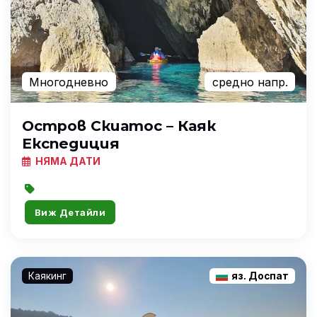
Многодневно
средно напр.
Остров Скиатос – Каяк
Експедиция
НЯМА ДАТИ
Виж Детайли
Каякинг
яз. Доспат