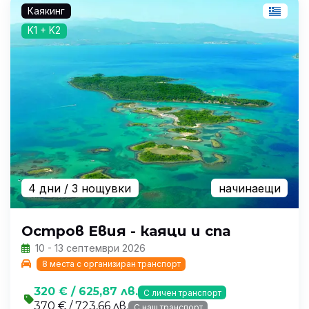
Каякинг
K1 + K2
4 дни
/ 3 нощувки
начинаещи
Остров Евия - каяци и спа
10 - 13 септември 2026
8 места с организиран транспорт
320 € / 625,87 лв.
С личен транспорт
370 € / 723,66 лв.
С наш транспорт