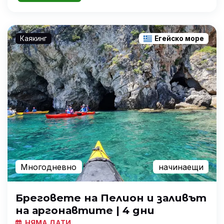
Каякинг
Егейско море
Многодневно
начинаещи
Бреговете на Пелион и заливът
на аргонавтите | 4 дни
НЯМА ДАТИ