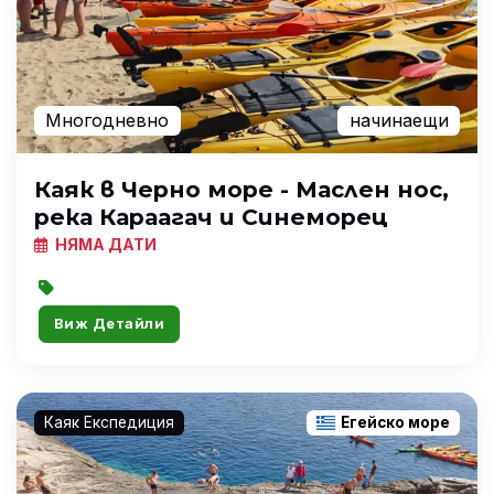
Многодневно
начинаещи
Каяк в Черно море - Маслен нос,
река Караагач и Синеморец
НЯМА ДАТИ
Виж Детайли
Каяк Експедиция
Егейско море