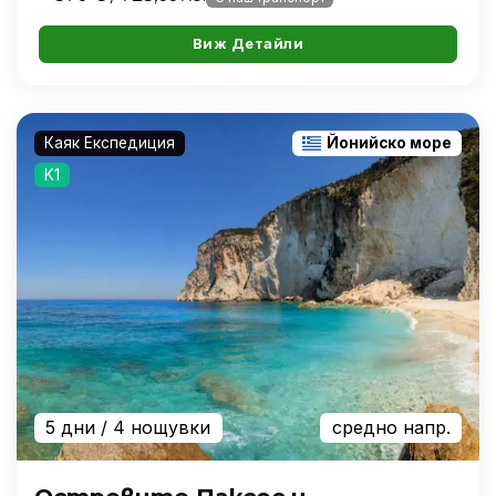
Виж Детайли
Каяк Експедиция
Йонийско море
K1
5 дни
/ 4 нощувки
средно напр.