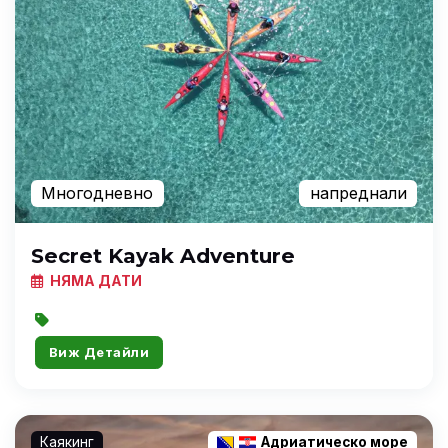
Многодневно
напреднали
Secret Kayak Adventure
НЯМА ДАТИ
Виж Детайли
Каякинг
Адриатическо море