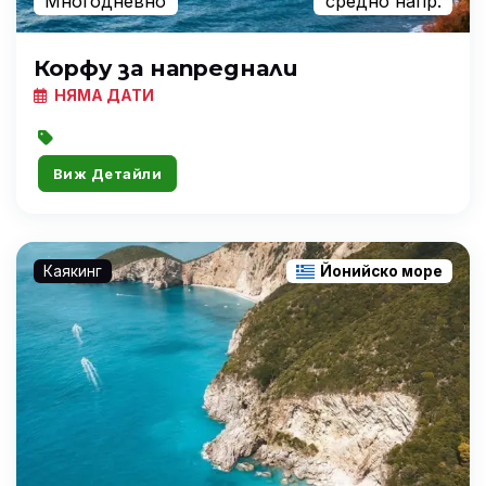
Многодневно
средно напр.
Корфу за напреднали
НЯМА ДАТИ
Виж Детайли
Каякинг
Йонийско море