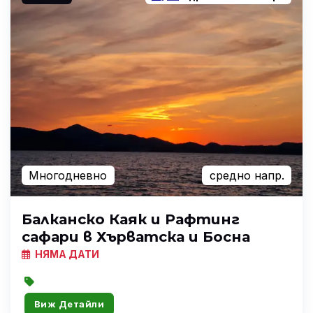
Многодневно
средно напр.
Балканско Каяк и Рафтинг
сафари в Хърватска и Босна
НЯМА ДАТИ
Виж Детайли