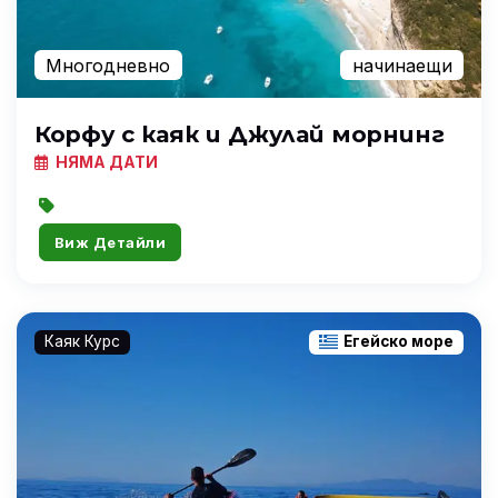
Многодневно
начинаещи
Корфу с каяк и Джулай морнинг
НЯМА ДАТИ
Виж Детайли
Каяк Курс
Егейско море