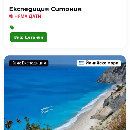
Експедиция Ситония
НЯМА ДАТИ
Виж Детайли
Каяк Експедиция
Йонийско море