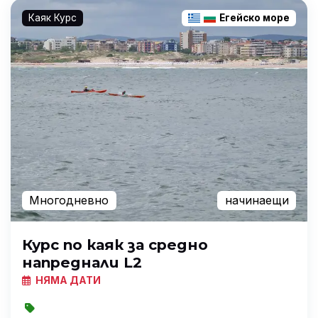
Каяк Курс
Егейско море
Многодневно
начинаещи
Курс по каяк за средно
напреднали L2
НЯМА ДАТИ