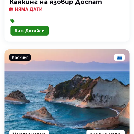
Каякинг на язовир Доспат
НЯМА ДАТИ
Виж Детайли
Каякинг