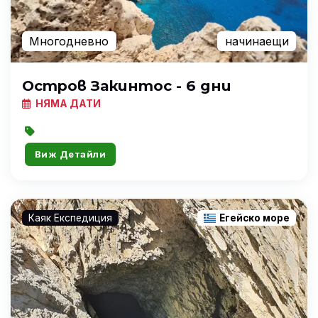
Многодневно
начинаещи
Остров Закинтос - 6 дни
НЯМА ДАТИ
Виж Детайли
Каяк Експедиция
Егейско море