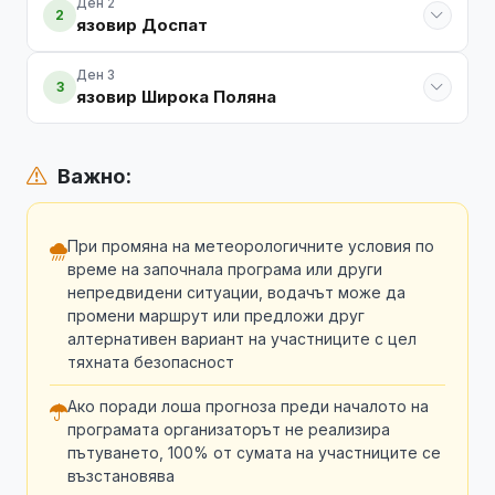
Ден 2
2
язовир Доспат
Ден 3
3
язовир Широка Поляна
Важно:
При промяна на метеорологичните условия по
време на започнала програма или други
непредвидени ситуации, водачът може да
промени маршрут или предложи друг
алтернативен вариант на участниците с цел
тяхната безопасност
Ако поради лоша прогноза преди началото на
програмата организаторът не реализира
пътуването, 100% от сумата на участниците се
възстановява