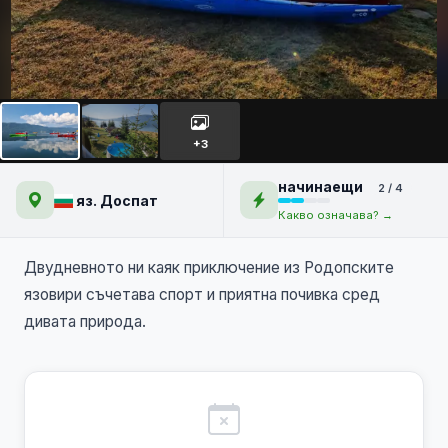
Родопските язовири
Широка поляна и Доспат с
+3
каяк
начинаещи
2 / 4
яз. Доспат
Какво означава? →
Двудневното ни каяк приключение из Родопските
язовири съчетава спорт и приятна почивка сред
дивата природа.