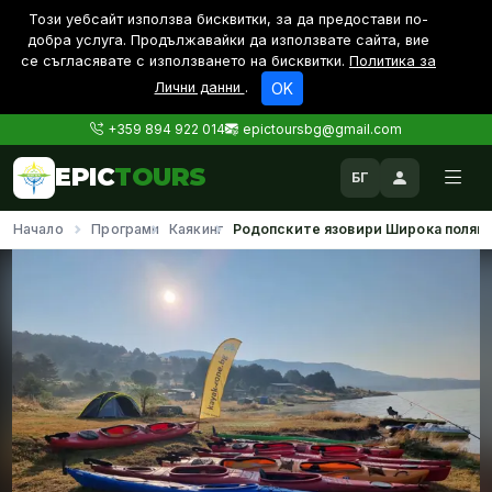
Този уебсайт използва бисквитки, за да предостави по-
дoбра услуга. Продължавайки да използвате сайта, вие
се съгласявате с използването на бисквитки.
Политика за
Лични данни
.
OK
+359 894 922 014
epictoursbg@gmail.com
EPIC
TOURS
БГ
Начало
Програми
Каякинг
Родопските язовири Широка поляна