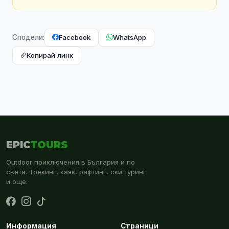
Facebook
WhatsApp
Сподели:
Копирай линк
EPIC
TOURS
Outdoor приключения в България и по
света. Трекинг, каяк, рафтинг, ски туринг
и още.
Информация
Страници