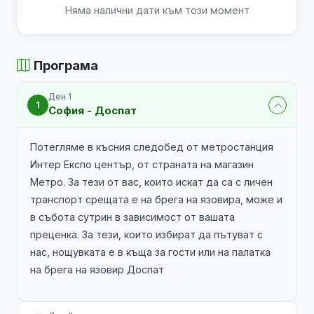
Няма налични дати към този момент
Програма
Ден 1
1
София - Доспат
Потегляме в късния следобед от метростанция
Интер Експо център, от страната на магазин
Метро. За тези от вас, които искат да са с личен
транспорт срещата е на брега на язовира, може и
в събота сутрин в зависимост от вашата
преценка. За тези, които избират да пътуват с
нас, нощувката е в къща за гости или на палатка
на брега на язовир Доспат