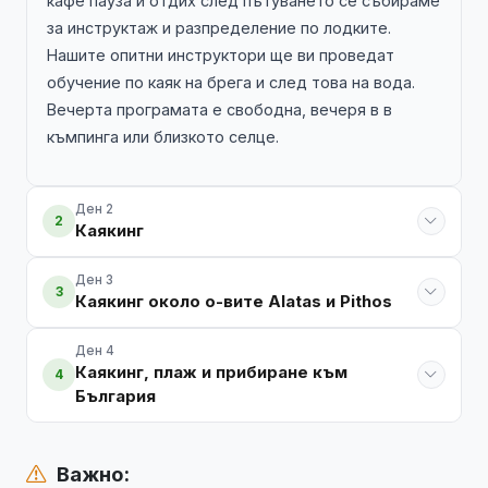
кафе пауза и отдих след пътуването се събираме
за инструктаж и разпределение по лодките.
Нашите опитни инструктори ще ви проведат
обучение по каяк на брега и след това на вода.
Вечерта програмата е свободна, вечеря в в
къмпинга или близкото селце.
Ден 2
2
Каякинг
Ден 3
3
Каякинг около о-вите Alatas и Pithos
Ден 4
Каякинг, плаж и прибиране към
4
България
Важно: