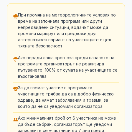
При промяна на метеорологичните условия по
време на започнала програма или други
непредвидени ситуации, водачът може да
промени маршрут или предложи друг
алтернативен вариант на участниците с цел
тяхната безопасност
Ако поради лоша прогноза преди началото на
програмата организаторът не реализира
пътуването, 100% от сумата на участниците се
възстановява
За да вземат участие в програмата
участниците трябва да са в добро физическо
здраве, да нямат заболявания и травми, за
които да не са уведомили организатора
Ако минималният брой от 6 участника не може
да бъде събран, организаторът ще уведоми
записалите се участници до 7 дни преди