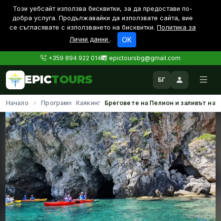
Този уебсайт използва бисквитки, за да предостави по-
дoбра услуга. Продължавайки да използвате сайта, вие
се съгласявате с използването на бисквитки.
Политика за
Лични данни
.
OK
+359 894 922 014
epictoursbg@gmail.com
EPIC
TOURS
БГ
Начало
Програми
Каякинг
Бреговете на Пелион и заливът на а