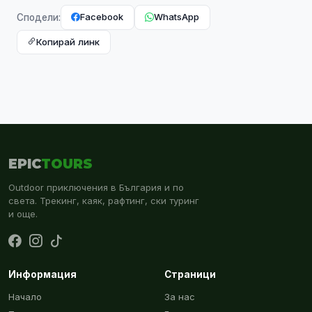
Facebook
WhatsApp
Сподели:
Копирай линк
EPIC
TOURS
Outdoor приключения в България и по
света. Трекинг, каяк, рафтинг, ски туринг
и още.
Информация
Страници
Начало
За нас