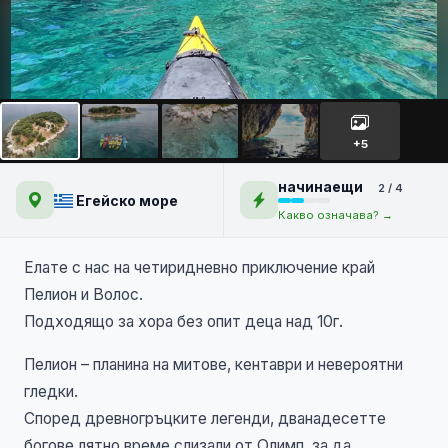
Бреговете на Пелион и
заливът на аргонавтите |
+5
4 дни
начинаещи
2 / 4
Егейско море
Какво означава? →
Елате с нас на четиридневно приключение край
Пелион и Волос.
Подходящо за хора без опит деца над 10г.
Пелион – планина на митове, кентаври и невероятни
гледки.
Според древногръцките легенди, дванадесетте
богове лятно време слизали от Олимп, за да