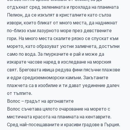
отдъхнат сред зеленината и прохлада на планината
Пелион, да се изкъпят в кристалните като сълза
извори, които бликат от много места, да надникнат
по-близо към лазурното море през девствените
гори. На много места скалите рязко се спускат към
морето, като образуват уютни заливчета, достъпни
само по вода. За гмуркачите е рай и може да
изкарате часове наред в изследване на морския
свят. Бреговата ивица редува фини пясъчни плажове
и едри средиземноморски камъни. Закътаните
плажчета са в изобилие и ти дават уединение далеч
от тълпите.
Волос – градът на аргонавтите
Волос съчетава цялото очарование на морето с
мистичната красота на планината на кентаврите.
Сред най-посещаваните и красиви градове в Гърция.