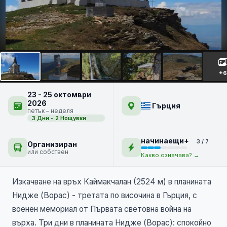
Каймакчалан - връх,
история и СПА
НОВО
+6
23 - 25 октомври
2026
Гърция
петък – неделя
3 Дни - 2 Нощувки
начинаещи+
3 / 7
Организиран
или собствен
Какво означава? →
Изкачване на връх Каймакчалан (2524 м) в планината
Нидже (Ворас) - третата по височина в Гърция, с
военен мемориал от Първата световна война на
върха. Три дни в планината Нидже (Ворас): спокойно