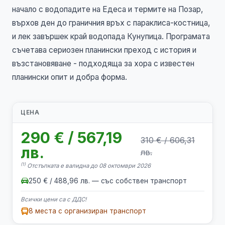
начало с водопадите на Едеса и термите на Позар,
върхов ден до граничния връх с параклиса-костница,
и лек завършек край водопада Кунупица. Програмата
съчетава сериозен планински преход с история и
възстановяване - подходяща за хора с известен
планински опит и добра форма.
ЦЕНА
290 € / 567,19
310 € / 606,31
лв.
лв.
(1)
Отстъпката е валидна до 08 октомври 2026
250 € / 488,96 лв. — със собствен транспорт
Всички цени са с ДДС!
8 места с организиран транспорт