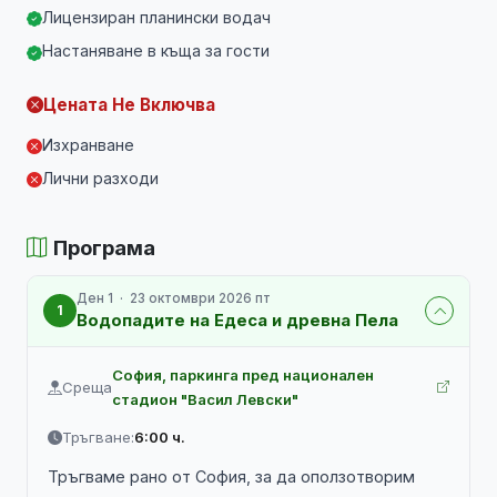
Лицензиран планински водач
Настаняване в къща за гости
Цената Не Включва
Изхранване
Лични разходи
Програма
Ден 1 · 23 октомври 2026 пт
1
Водопадите на Едеса и древна Пела
София, паркинга пред национален
Среща
стадион "Васил Левски"
Тръгване:
6:00 ч.
Тръгваме рано от София, за да оползотворим