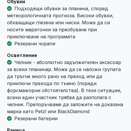
Обувки
Подходящи обувки за планина, според
метеорологичната прогноза. Високи обувки,
обхващащи глезена или ниски. Може да си
носите маратонки за преобуване при
приключване на програмата
Резервни чорапи
Осветление
Челник - абсолютно задължителен аксесоар
за всеки планинар. Може да се наложи групата
да тръгне много рано на преход или да
приключи прехода по тъмно (поради
форсмажорни обстоятелства). В тези ситуации,
всеки един участник трябва да разполага с
челник. Препоръчваме да заложите на доказана
марка като Petzl или BlackDiamond
Резервни батерии
Раница