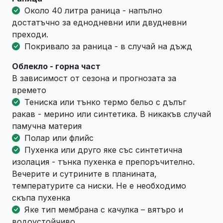
Около 40 литра раница - напълно
достатъчно за еднодневни или двудневни
преходи.
Покривало за раница - в случай на дъжд
Облекло - горна част
В зависимост от сезона и прогнозата за
времето
Тениска или тънко термо бельо с дълъг
ракав - мерино или синтетика. В никакъв случай
памучна материя
Полар или флийс
Пухенка или друго яке със синтетична
изолация - тънка пухенка е препоръчително.
Вечерите и сутрините в планината,
температурите са ниски. Не е необходимо
скъпа пухенка
Яке тип мембрана с качулка – вятъро и
водоустойчиво