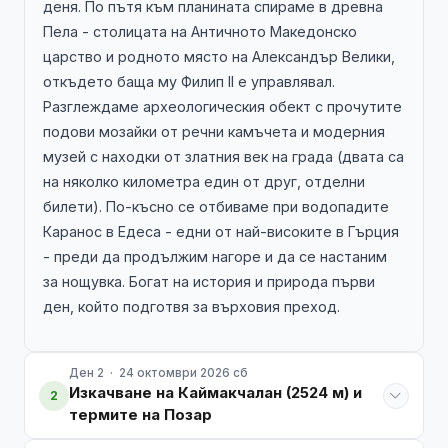
деня. По пътя към планината спираме в древна
Пела - столицата на Античното Македонско
царство и родното място на Александър Велики,
откъдето баща му Филип II е управлявал.
Разглеждаме археологическия обект с прочутите
подови мозайки от речни камъчета и модерния
музей с находки от златния век на града (двата са
на няколко километра един от друг, отделни
билети). По-късно се отбиваме при водопадите
Каранос в Едеса - едни от най-високите в Гърция
- преди да продължим нагоре и да се настаним
за нощувка. Богат на история и природа първи
ден, който подготвя за върховия преход.
Ден 2 · 24 октомври 2026 сб
Изкачване на Каймакчалан (2524 м) и
2
термите на Позар