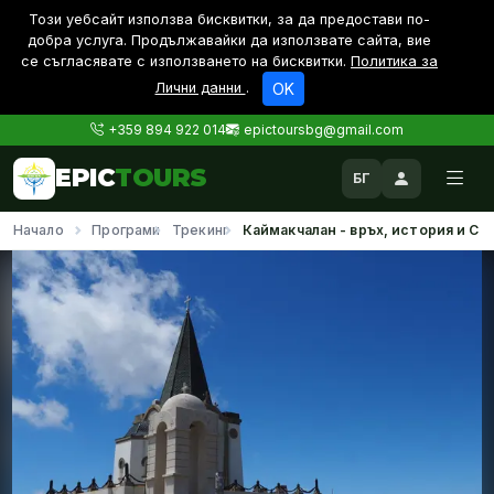
Този уебсайт използва бисквитки, за да предостави по-
дoбра услуга. Продължавайки да използвате сайта, вие
се съгласявате с използването на бисквитки.
Политика за
Лични данни
.
OK
+359 894 922 014
epictoursbg@gmail.com
EPIC
TOURS
БГ
Начало
Програми
Трекинг
Каймакчалан - връх, история и СП