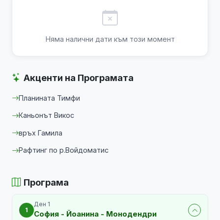
Няма налични дати към този момент
Акценти на Програмата
Планината Тимфи
Каньонът Викос
връх Гамила
Рафтинг по р.Войдоматис
Програма
Ден 1
1
София - Йоанина - Монодендри