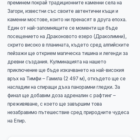
преминем покрай традиционните каменни села на
Загори, известни със своите автентични къщи и
каменни мостове, които ни пренасят в друга епоха.
Един от най-запомнящите се моменти ще бъде
посещението на Драконовото езеро (Драколимни),
скрито високо в планината, където сред алпийските
пейзажи ще открием магическа тишина и легенди за
древни създания. Кулминацията на нашето
приключение ще бъде изкачването на най-високия
връх на Тимфи – Гамила (2 497 м), откъдето ще се
насладим на спиращи дъха панорамни гледки. За
финал ще добавим доза адреналин с рафтинг –
преживяване, с което ще завършим това
незабравимо пътешествие сред природните чудеса
на Епир.