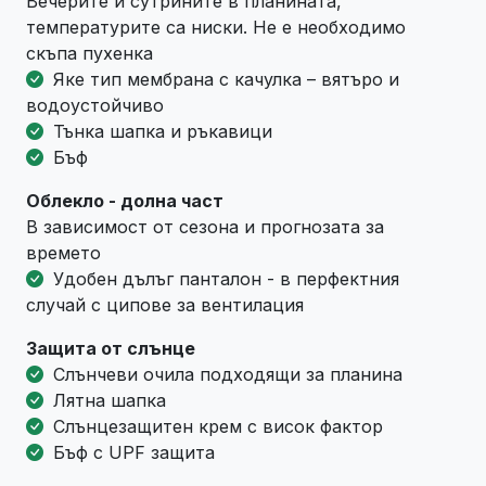
Вечерите и сутрините в планината,
температурите са ниски. Не е необходимо
скъпа пухенка
Яке тип мембрана с качулка – вятъро и
водоустойчиво
Тънка шапка и ръкавици
Бъф
Облекло - долна част
В зависимост от сезона и прогнозата за
времето
Удобен дълъг панталон - в перфектния
случай с ципове за вентилация
Защита от слънце
Слънчеви очила подходящи за планина
Лятна шапка
Слънцезащитен крем с висок фактор
Бъф с UPF защита