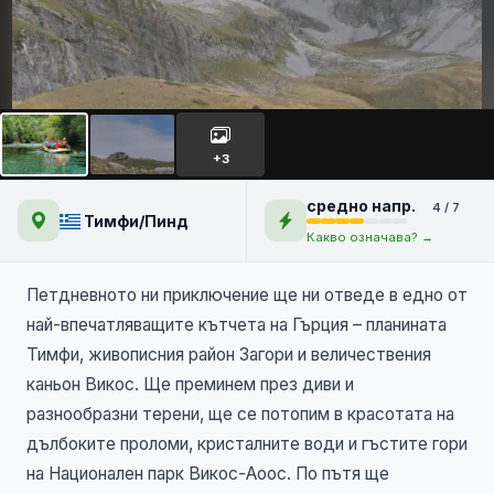
Тайнствените Тимфи и
Викос - преходи и рафтинг
+3
НОВО
средно напр.
4 / 7
Тимфи/Пинд
Какво означава? →
Петдневното ни приключение ще ни отведе в едно от
най-впечатляващите кътчета на Гърция – планината
Тимфи, живописния район Загори и величествения
каньон Викос. Ще преминем през диви и
разнообразни терени, ще се потопим в красотата на
дълбоките проломи, кристалните води и гъстите гори
на Национален парк Викос-Аоос. По пътя ще