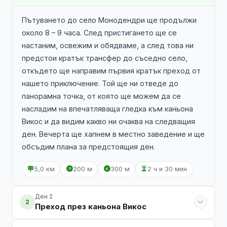
Пътуването до село Монодендри ще продължи
около 8 – 9 часа. След пристигането ще се
настаним, освежим и обядваме, а след това ни
предстои кратък трансфер до съседно село,
откъдето ще направим първия кратък преход от
нашето приключение. Той ще ни отведе до
панорамна точка, от която ще можем да се
насладим на впечатляваща гледка към каньона
Викос и да видим какво ни очаква на следващия
ден. Вечерта ще хапнем в местно заведение и ще
обсъдим плана за предстоящия ден.
5,0 км
200 м
300 м
2 ч и 30 мин
Ден 2
2
Преход през каньона Викос