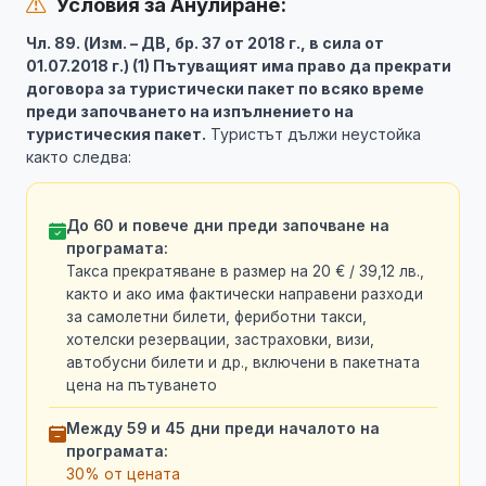
Условия за Анулиране:
Чл. 89. (Изм. – ДВ, бр. 37 от 2018 г., в сила от
01.07.2018 г.) (1) Пътуващият има право да прекрати
договора за туристически пакет по всяко време
преди започването на изпълнението на
туристическия пакет.
Туристът дължи неустойка
както следва:
До 60 и повече дни преди започване на
програмата:
Такса прекратяване в размер на 20 € / 39,12 лв.,
както и ако има фактически направени разходи
за самолетни билети, фериботни такси,
хотелски резервации, застраховки, визи,
автобусни билети и др., включени в пакетната
цена на пътуването
Между 59 и 45 дни преди началото на
програмата:
30% от цената