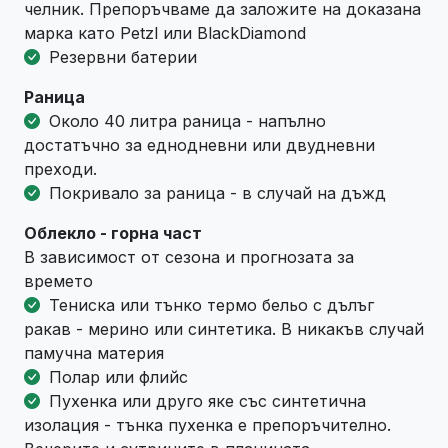
челник. Препоръчваме да заложите на доказана
марка като Petzl или BlackDiamond
Резервни батерии
Раница
Около 40 литра раница - напълно
достатъчно за еднодневни или двудневни
преходи.
Покривало за раница - в случай на дъжд
Облекло - горна част
В зависимост от сезона и прогнозата за
времето
Тениска или тънко термо бельо с дълъг
ракав - мерино или синтетика. В никакъв случай
памучна материя
Полар или флийс
Пухенка или друго яке със синтетична
изолация - тънка пухенка е препоръчително.