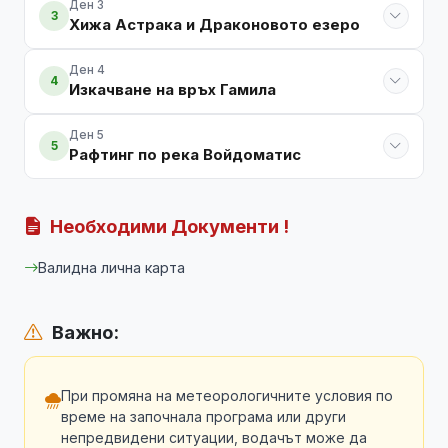
Ден 3
3
Хижа Астрака и Драконовото езеро
Ден 4
4
Изкачване на връх Гамила
Ден 5
5
Рафтинг по река Войдоматис
Необходими Документи !
Валидна лична карта
Важно:
При промяна на метеорологичните условия по
време на започнала програма или други
непредвидени ситуации, водачът може да