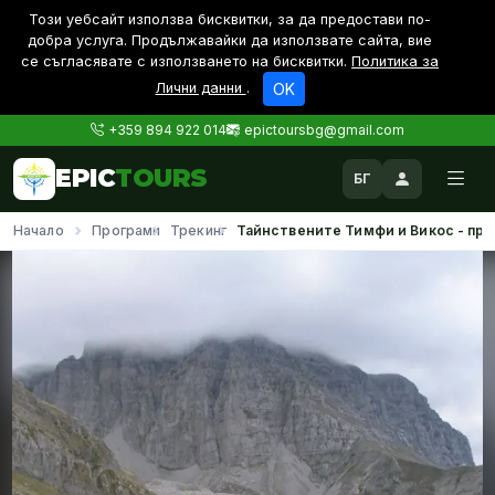
Този уебсайт използва бисквитки, за да предостави по-
дoбра услуга. Продължавайки да използвате сайта, вие
се съгласявате с използването на бисквитки.
Политика за
Лични данни
.
OK
+359 894 922 014
epictoursbg@gmail.com
EPIC
TOURS
БГ
Начало
Програми
Трекинг
Тайнствените Тимфи и Викос - пре