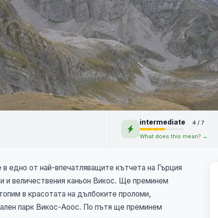
и Викос - преходи
intermediate
4 / 7
What does this mean? →
 в едно от най-впечатляващите кътчета на Гърция
ри и величествения каньон Викос. Ще преминем
отопим в красотата на дълбоките проломи,
нален парк Викос-Аоос. По пътя ще преминем