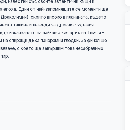
ори, известни със своите автентични къщи и
га епоха. Един от най-запомнящите се моменти ще
Драколимни), скрито високо в планината, където
еска тишина и легенди за древни създания.
де изкачването на най-високия връх на Тимфи –
м на спиращи дъха панорамни гледки. За финал ще
ивяване, с което ще завършим това незабравимо
пир.