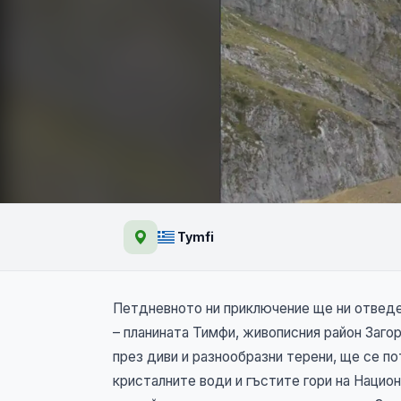
Тайнствените Тимфи 
Tymfi
и рафтинг
NEW
Петдневното ни приключение ще ни отведе
– планината Тимфи, живописния район Заго
през диви и разнообразни терени, ще се п
кристалните води и гъстите гори на Нацио