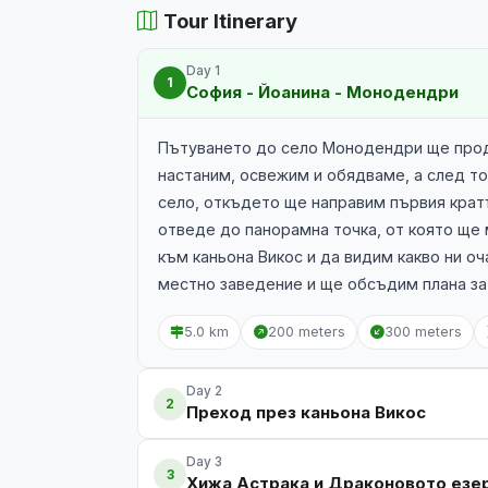
Tour Itinerary
Day 1
1
София - Йоанина - Монодендри
Пътуването до село Монодендри ще продъ
настаним, освежим и обядваме, а след т
село, откъдето ще направим първия крат
отведе до панорамна точка, от която ще
към каньона Викос и да видим какво ни о
местно заведение и ще обсъдим плана за
5.0 km
200 meters
300 meters
Day 2
2
Преход през каньона Викос
Day 3
3
Хижа Астрака и Драконовото езе