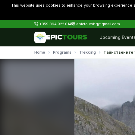
This website uses cookies to enhance your browsing experience an
+359 894 922 014
epictoursbg@gmail.com
EPIC
TOURS
Upcoming Event
Home
Programs
Trekking
Тайнствените 