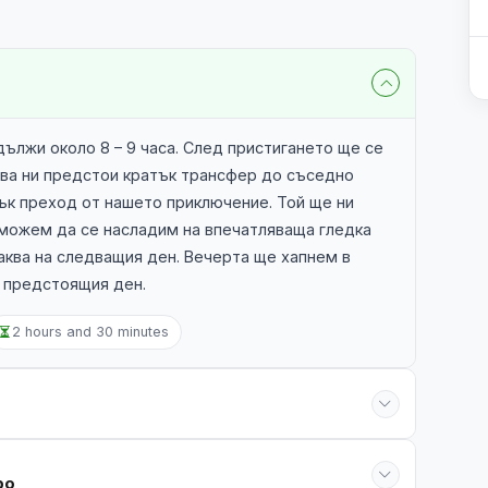
лжи около 8 – 9 часа. След пристигането ще се
ова ни предстои кратък трансфер до съседно
ък преход от нашето приключение. Той ще ни
 можем да се насладим на впечатляваща гледка
чаква на следващия ден. Вечерта ще хапнем в
 предстоящия ден.
2 hours and 30 minutes
ро