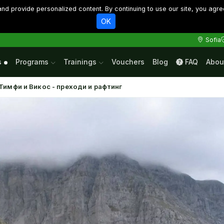
d provide personalized content. By continuing to use our site, you agre
OK
Sofia
s
Programs
Trainings
Vouchers
Blog
FAQ
Abou
Тимфи и Викос - преходи и рафтинг