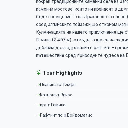
покрай традиционните каменни села на Заг
каменни мостове, които ни пренасят в дру
бъде посещението на Драконовото езеро (
сред алпийските пейзажи ще открием магич
Кулминацията на нашето приключение ще бъ
Гамила (2 497 м), откъдето ще се наслади
добавим доза адреналин с рафтинг – преж
пътешествие сред природните чудеса на Е
Tour Highlights
Планината Тимфи
Каньонът Викос
връх Гамила
Рафтинг по р.Войдоматис