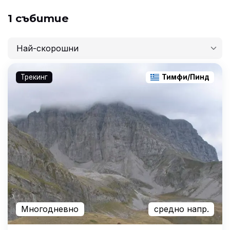
1 събитие
Най-скорошни
Най-скорошни
Трекинг
Тимфи/Пинд
Най-ниска цена
Най-висока цена
Най-продължителни
Многодневно
средно напр.