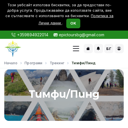
Този уебсайт използва бисквитки, за да предостави по-
дoбра услуга. Продължавайки да използвате сайта, вие
се съгласявате с използването на бисквитки.
Политика за
Лични данни
.
OK
+359894922014
epictoursbg@gmail.com
БГ
Начало
Програми
Трекинг
Тимфи/Пинд
Тимфи/Пинд