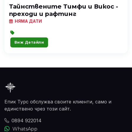
Тайнствените Тимфи и Викос -
преходи и рафтинг
НЯМА ДАТИ
Виж Детайли
Епик Турс обслужва своите клиенти, само и
единствено чрез този сайт.
0894 922014
WhatsApp