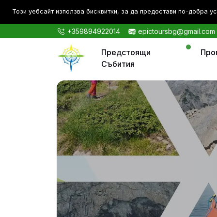
Този уебсайт използва бисквитки, за да предостави по-дoбра ус
+359894922014
epictoursbg@gmail.com
Предстоящи
Про
Събития