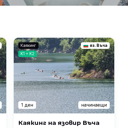
Каякинг
яз. Въча
K1 + K2
1 ден
начинаещи
Каякинг на язовир Въча