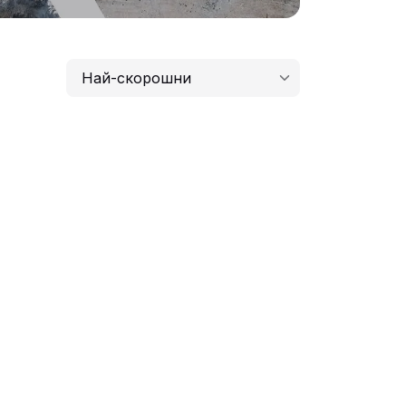
Най-скорошни
Най-скорошни
Най-ниска цена
Най-висока цена
Най-продължителни