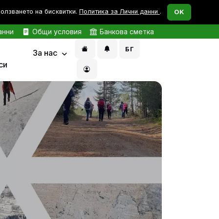
ползването на бисквитки.
Политика за Лични данни
.
OK
анни
Общи условия
Банкова сметка
БГ
За нас
си