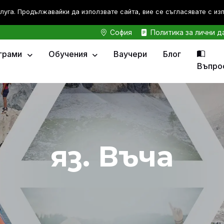
луга. Продължавайки да използвате сайта, вие се съгласявате с из
София
Политика за лични д
грами
Обучения
Ваучери
Блог
Въпро
яз. Въча