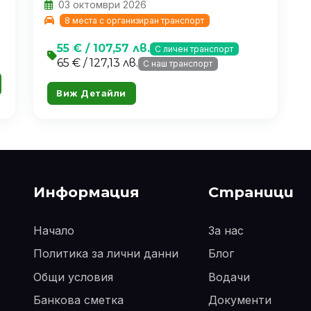
03 октомври 2026
8 места с организиран транспорт
55 € / 107,57 лв.
С личен транспорт
65 € / 127,13 лв.
С наш транспорт
Виж Детайли
Информация
Страници
Начало
За нас
Политика за лични данни
Блог
Общи условия
Водачи
Банкова сметка
Документи