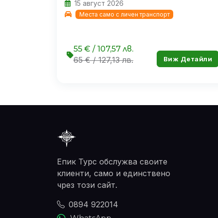
15 август 2026
Места само с личен транспорт
55 € / 107,57 лв.
Виж Детайли
65 € / 127,13 лв.
Епик Турс обслужва своите
клиенти, само и единствено
чрез този сайт.
0894 922014