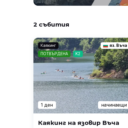
2 събития
Каякинг
яз. Въча
ПОТВЪРДЕНА
K2
1 ден
начинаещи
Каякинг на язовир Въча