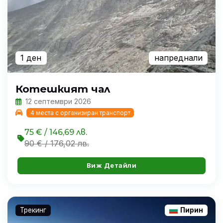
1 ден
напреднали
Котешкият чал
12 септември 2026
4 места с организиран транспорт
75 € / 146,69 лв.
90 € / 176,02 лв.
Виж Детайли
Трекинг
Пирин