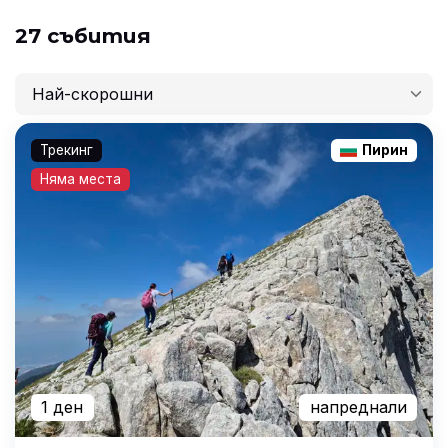
27 събития
Най-скорошни
Най-скорошни
Трекинг
Пирин
Най-ниска цена
Няма места
Най-висока цена
Най-продължителни
1 ден
напреднали