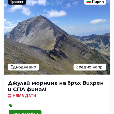
Трекинг
Пирин
Еднодневно
средно напр.
Джулай морнинг на връх Вихрен
и СПА финал!
НЯМА ДАТИ
Виж Детайли