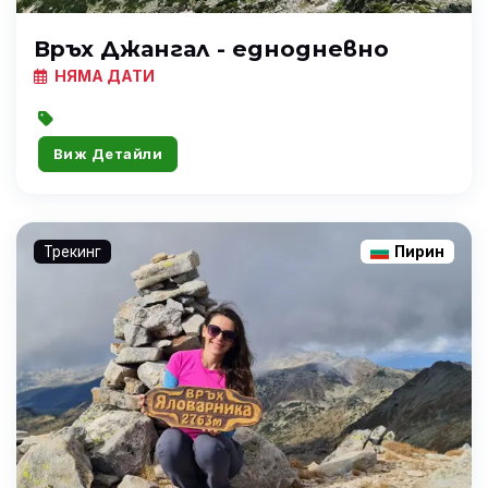
Връх Джангал - еднодневно
НЯМА ДАТИ
Виж Детайли
Трекинг
Пирин