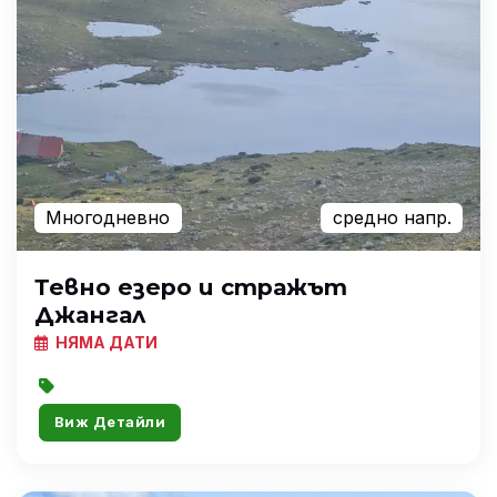
Многодневно
средно напр.
Тевно езеро и стражът
Джангал
НЯМА ДАТИ
Виж Детайли