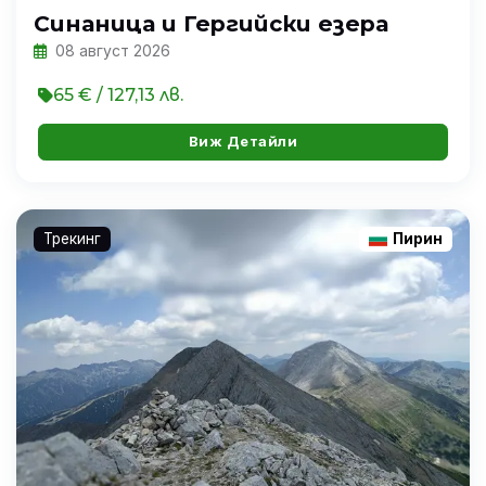
Синаница и Гергийски езера
08 август 2026
65 € / 127,13 лв.
Виж Детайли
Трекинг
Пирин