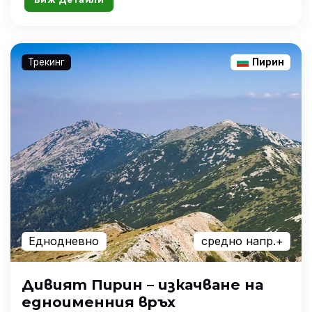
Трекинг
Пирин
Еднодневно
средно напр.+
Дивият Пирин – изкачване на
едноименния връх