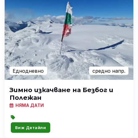
Еднодневно
средно напр.
Зимно изкачване на Безбог и
Полежан
НЯМА ДАТИ
Виж Детайли