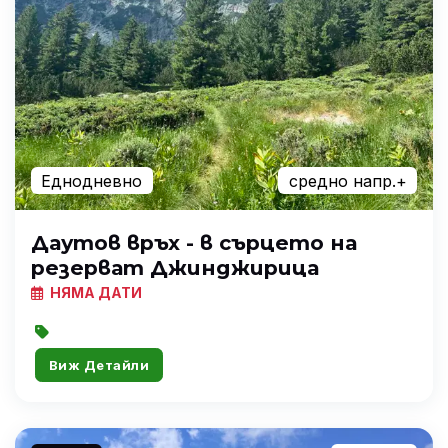
Еднодневно
средно напр.+
Даутов връх - в сърцето на
резерват Джинджирица
НЯМА ДАТИ
Виж Детайли