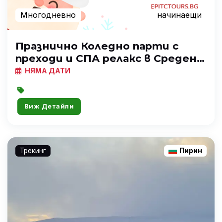
Многодневно
начинаещи
Празнично Коледно парти с
преходи и СПА релакс в Среден
Пирин
НЯМА ДАТИ
Виж Детайли
Трекинг
Пирин