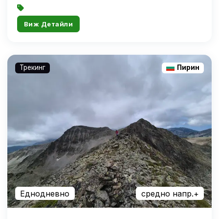
Виж Детайли
Трекинг
Пирин
Еднодневно
средно напр.+