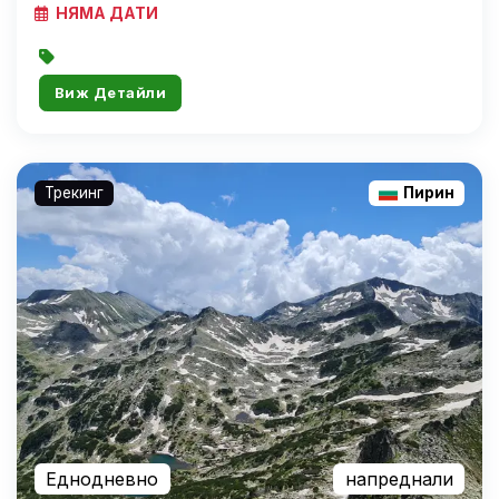
НЯМА ДАТИ
Виж Детайли
Трекинг
Пирин
Еднодневно
напреднали