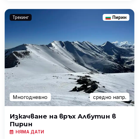
Трекинг
Пирин
Многодневно
средно напр.
Изкачване на връх Албутин в
Пирин
НЯМА ДАТИ