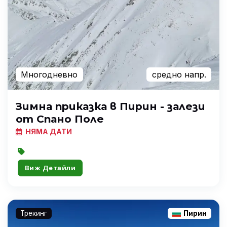
Многодневно
средно напр.
Зимна приказка в Пирин - залези
от Спано Поле
НЯМА ДАТИ
Виж Детайли
Трекинг
Пирин