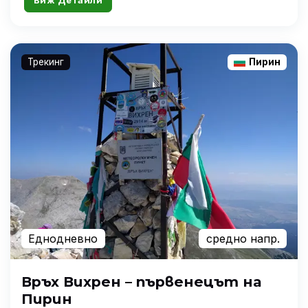
Виж Детайли
Трекинг
Пирин
Еднодневно
средно напр.
Връх Вихрен – първенецът на
Пирин