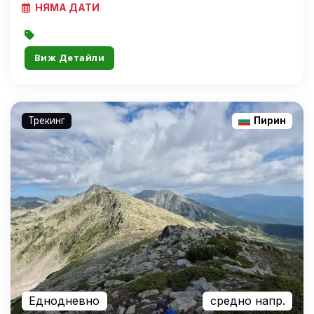
НЯМА ДАТИ
Виж Детайли
Трекинг
Пирин
Еднодневно
средно напр.