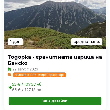
1 ден
средно напр.
Тодорка - гранитната царица на
Банско
22 август 2026
4 места с организиран транспорт
55 € / 107,57 лв.
65 € / 127,13 лв.
Виж Детайли