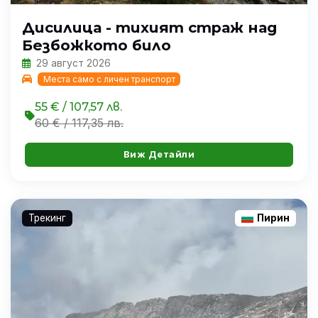
Дисилица - тихият страж над
Безбожкото било
29 август 2026
Места само с личен транспорт
55 € / 107,57 лв.
60 € / 117,35 лв.
Виж Детайли
Трекинг
Пирин