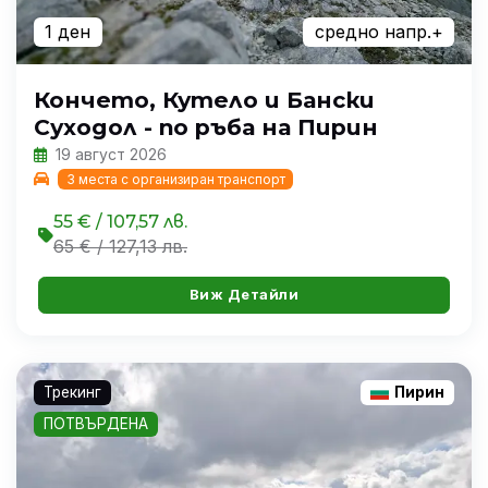
1 ден
средно напр.+
Кончето, Кутело и Бански
Суходол - по ръба на Пирин
19 август 2026
3 места с организиран транспорт
55 € / 107,57 лв.
65 € / 127,13 лв.
Виж Детайли
Трекинг
Пирин
ПОТВЪРДЕНА