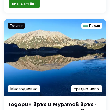
Виж Детайли
Трекинг
Пирин
Многодневно
средно напр.
Тодорин връх и Муратов връх -