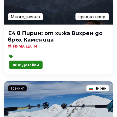
Многодневно
средно напр.
Е4 в Пирин: от хижа Вихрен до
връх Каменица
НЯМА ДАТИ
Виж Детайли
Трекинг
Пирин