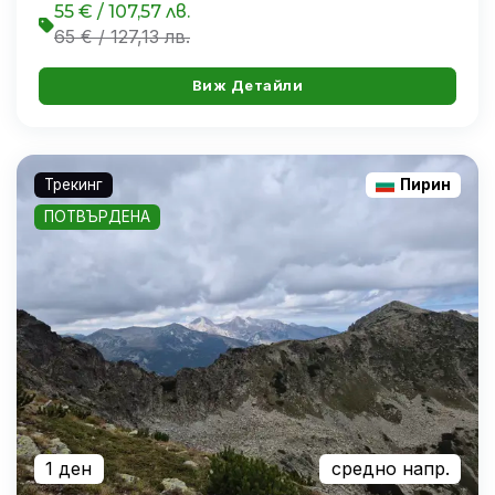
55 € / 107,57 лв.
65 € / 127,13 лв.
Виж Детайли
Трекинг
Пирин
ПОТВЪРДЕНА
1 ден
средно напр.