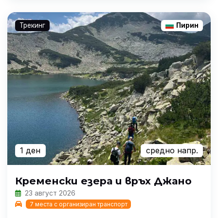
Трекинг
Пирин
1 ден
средно напр.
Кременски езера и връх Джано
23 август 2026
7 места с организиран транспорт