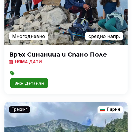
Многодневно
средно напр.
Връх Синаница и Спано Поле
НЯМА ДАТИ
Виж Детайли
Трекинг
Пирин