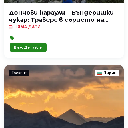
Дончови караули – Бъндеришки
чукар: Траверс в сърцето на
Северен Пирин
НЯМА ДАТИ
Виж Детайли
Трекинг
Пирин