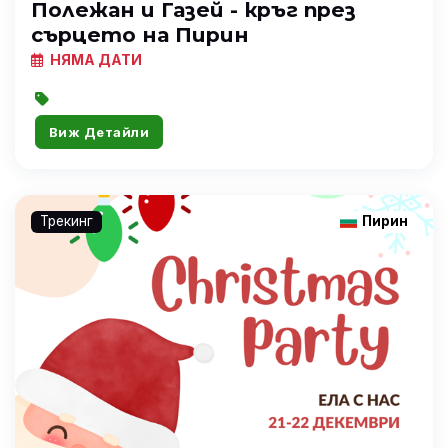
Полежан и Газей - кръг през
сърцето на Пирин
НЯМА ДАТИ
Виж Детайли
Трекинг
Пирин