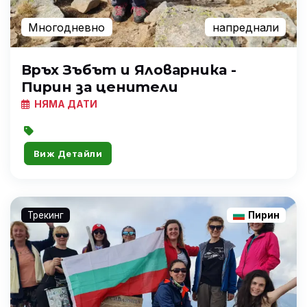
Многодневно
напреднали
Връх Зъбът и Яловарника -
Пирин за ценители
НЯМА ДАТИ
Виж Детайли
Трекинг
Пирин