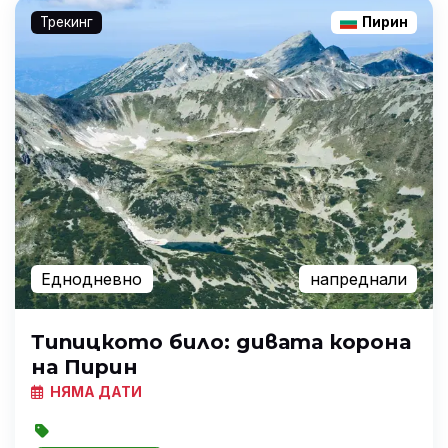
Трекинг
Пирин
Еднодневно
напреднали
Типицкото било: дивата корона
на Пирин
НЯМА ДАТИ