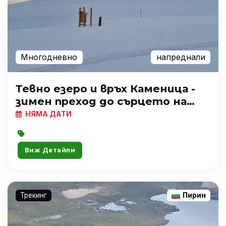
Многодневно
напреднали
Тевно езеро и връх Каменица -
зимен преход до сърцето на
Пирин
НЯМА ДАТИ
Виж Детайли
Трекинг
Пирин