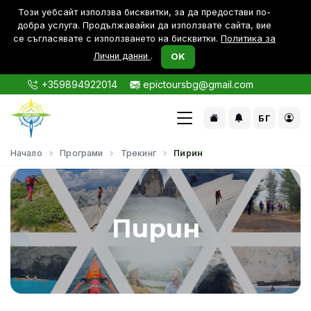
Този уебсайт използва бисквитки, за да предостави по-
дoбра услуга. Продължавайки да използвате сайта, вие
се съгласявате с използването на бисквитки.
Политика за
Лични данни
.
OK
+359894922014
epictoursbg@gmail.com
БГ
Начало
Програми
Трекинг
Пирин
Пирин