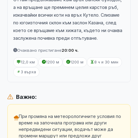
а на връщане ще преминем целия карстов ръб,
изкачвайки всички коти на връх Кутело. Слизаме
по югоизточния склон към заслон Казана, след
което се връщаме към хижата, където ни очаква
заслужена почивка преди отпътуване.
Очаквано пристигане
20:00 ч.
12,0 км
1200 м
1200 м
8 ч и 30 мин
3 върха
Важно:
При промяна на метеорологичните условия по
време на започнала програма или други
непредвидени ситуации, водачът може да
промени маршрут или предложи друг