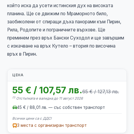
който иска да усети истинския дух на високата
планина. Ще се движим по Мраморното било,
заобиколени от спиращи дъха панорами към Пирин,
Рила, Родопите и пограничните върхове. Ще
преминем през връх Бански Суходол и ще завършим
с изкачване на връх Кутело – втория по височина
връх в Пирин.
ЦЕНА
55 € / 107,57 лв.
65 € / 127,13 лв.
(1)
Отстъпката е валидна до 11 август 2026
45 € / 88,01 лв. — със собствен транспорт
Всички цени са с ДДС!
3 места с организиран транспорт