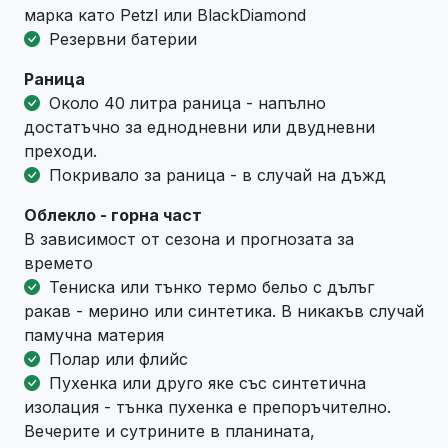
марка като Petzl или BlackDiamond
Резервни батерии
Раница
Около 40 литра раница - напълно
достатъчно за еднодневни или двудневни
преходи.
Покривало за раница - в случай на дъжд
Облекло - горна част
В зависимост от сезона и прогнозата за
времето
Тениска или тънко термо бельо с дълъг
ракав - мерино или синтетика. В никакъв случай
памучна материя
Полар или флийс
Пухенка или друго яке със синтетична
изолация - тънка пухенка е препоръчително.
Вечерите и сутрините в планината,