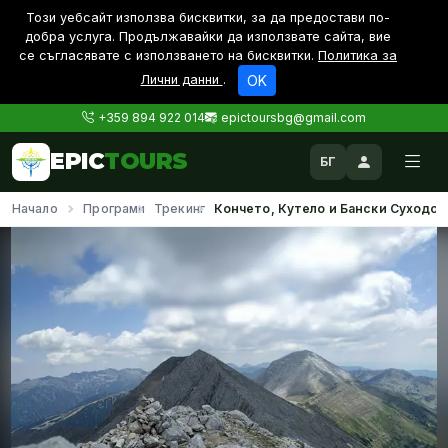
Този уебсайт използва бисквитки, за да предостави по-
дoбра услуга. Продължавайки да използвате сайта, вие
се съгласявате с използването на бисквитки.
Политика за
Лични данни
.
OK
+359 894 922 014
epictoursbg@gmail.com
EPIC
TOURS
БГ
Начало
Програми
Трекинг
Кончето, Кутело и Бански Суходол 