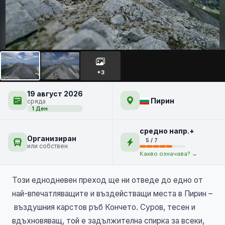
Кончето, Кутело и Бански
Суходол - по ръба на Пирин
+3
СЕДМИЧНА
19 август 2026
Пирин
сряда
1 Ден
средно напр.+
Организиран
5 / 7
или собствен
Какво означава? →
Този еднодневен преход ще ни отведе до едно от
най-впечатляващите и въздействащи места в Пирин –
въздушния карстов ръб Кончето. Суров, тесен и
вдъхновяващ, той е задължителна спирка за всеки,