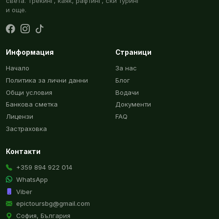
света. Трекинг, каяк, рафтинг, ски туринг
и още.
Информация
Страници
Начало
За нас
Политика за лични данни
Блог
Общи условия
Водачи
Банкова сметка
Документи
Лицензи
FAQ
Застраховка
Контакти
+359 894 922 014
WhatsApp
Viber
epictoursbg@gmail.com
София, България