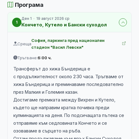
Програма
Ден 1 · 19 август 2026 ср
1
Кончето, Кутело и Бански суходол
София, паркинга пред национален
Среща
стадион "Васил Левски"
Тръгване:
6:00 ч.
Трансферът до хижа Бъндерица е
с продължителност около 2:30 часа. Тръгваме от
хижа Бъндерица и преминаваме последователно
през Малкия и Големия казан.
Достигаме премката между Вихрен и Кутело,
където ще направим кратка почивка преди
кулминацията на деня. По подсичащата пътека се
отправяме към седловината Кончето и се
озоваваме в сърцето на ръба.
Оттам продължаваме към връх Бански Суходол,