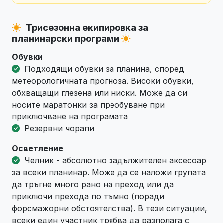
Трисезонна екипировка за
планинарски програми
Обувки
Подходящи обувки за планина, според
метеорологичната прогноза. Високи обувки,
обхващащи глезена или ниски. Може да си
носите маратонки за преобуване при
приключване на програмата
Резервни чорапи
Осветление
Челник - абсолютно задължителен аксесоар
за всеки планинар. Може да се наложи групата
да тръгне много рано на преход или да
приключи прехода по тъмно (поради
форсмажорни обстоятелства). В тези ситуации,
всеки един участник трябва да разполага с