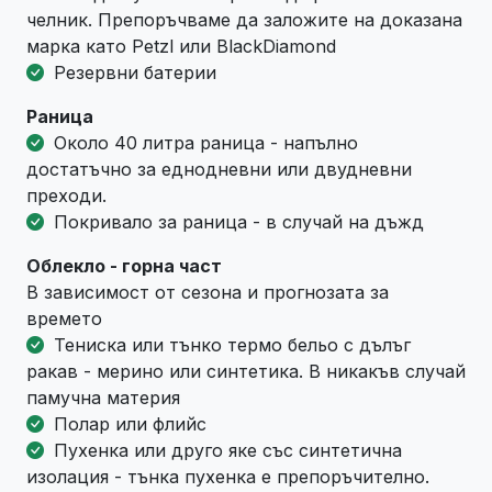
челник. Препоръчваме да заложите на доказана
марка като Petzl или BlackDiamond
Резервни батерии
Раница
Около 40 литра раница - напълно
достатъчно за еднодневни или двудневни
преходи.
Покривало за раница - в случай на дъжд
Облекло - горна част
В зависимост от сезона и прогнозата за
времето
Тениска или тънко термо бельо с дълъг
ракав - мерино или синтетика. В никакъв случай
памучна материя
Полар или флийс
Пухенка или друго яке със синтетична
изолация - тънка пухенка е препоръчително.