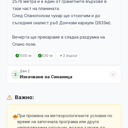
2576 метра и е един от гранитните върхове в
тази част на планината.
След Спанополски чукар ще отскочим и до
съседния скалист ръб Дончови караули (2633м).
Вечерта ще прекараме в сладка раздумка на
Спано поле.
1500 м
530 м
2 върха
Ден 2
2
Изкачване на Синаница
Важно:
При промяна на метеорологичните условия по
време на започнала програма или други
непредвидени ситуации, водачът може да