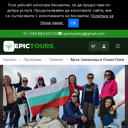
Този уебсайт използва бисквитки, за да предостави по-
дoбра услуга. Продължавайки да използвате сайта, вие
се съгласявате с използването на бисквитки.
Политика за
Лични данни
.
OK
+359 894 922 014
epictoursbg@gmail.com
EPIC
TOURS
БГ
Начало
Програми
Трекинг
Връх Синаница и Спано Поле