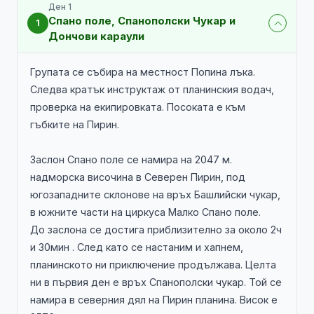
Ден 1
Спано поле, Спанополски Чукар и
1
Дончови караули
Групата се събира на местност Попина лъка.
Следва кратък инструктаж от планинския водач,
проверка на екипировката. Посоката е към
гъбките на Пирин.
Заслон Спано поле се намира на 2047 м.
надморска височина в Северен Пирин, под
югозападните склонове на връх Башлийски чукар,
в южните части на циркуса Малко Спано поле.
До заслона се достига приблизително за около 2ч
и 30мин . След като се настаним и хапнем,
планинското ни приключение продължава. Целта
ни в първия ден е връх Спанополски чукар. Той се
намира в северния дял на Пирин планина. Висок е