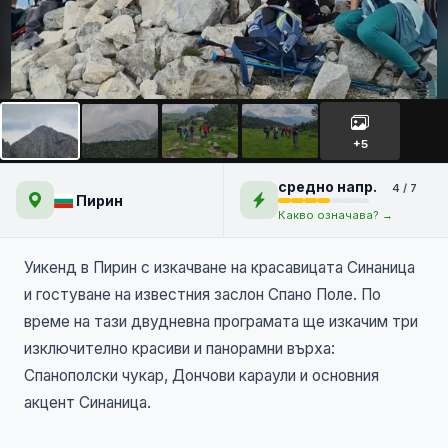
Връх Синаница и Спано Поле
+5
средно напр.
4 / 7
Пирин
Какво означава? →
Уикенд в Пирин с изкачване на красавицата Синаница
и гостуване на известния заслон Спано Поле. По
време на тази двудневна програмата ще изкачим три
изключително красиви и панорамни върха:
Спанополски чукар, Дончови караули и основния
акцент Синаница.