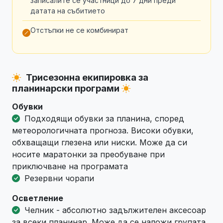
записалите се участници до 7 дни преди
датата на събитието
Отстъпки не се комбинират
Трисезонна екипировка за
планинарски програми
Обувки
Подходящи обувки за планина, според
метеорологичната прогноза. Високи обувки,
обхващащи глезена или ниски. Може да си
носите маратонки за преобуване при
приключване на програмата
Резервни чорапи
Осветление
Челник - абсолютно задължителен аксесоар
за всеки планинар. Може да се наложи групата