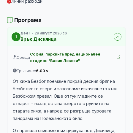
Лични разходи
Програма
Ден 1 · 29 август 2026 сб
1
Връх Дисилица
София, паркинга пред национален
Среща
стадион "Васил Левски"
Тръгване:
6:00 ч.
От хижа Безбог поемаме покрай десния бряг на
Безбожкото езеро и започваме изкачването към
Безбожкия превал. Още оттук гледките се
отварят - назад остава езерото с руините на
старата хижа, а напред се разгръща суровата
панорама на Полежанското било.
От превала свиваме към циркуса под Дисилица,