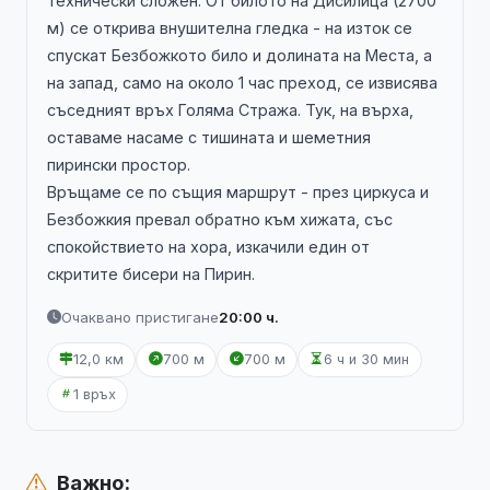
технически сложен. От билото на Дисилица (2700
м) се открива внушителна гледка - на изток се
спускат Безбожкото било и долината на Места, а
на запад, само на около 1 час преход, се извисява
съседният връх Голяма Стража. Тук, на върха,
оставаме насаме с тишината и шеметния
пирински простор.
Връщаме се по същия маршрут - през циркуса и
Безбожкия превал обратно към хижата, със
спокойствието на хора, изкачили един от
скритите бисери на Пирин.
Очаквано пристигане
20:00 ч.
12,0 км
700 м
700 м
6 ч и 30 мин
1 връх
Важно: