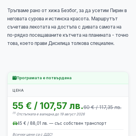
Тръгваме рано от хижа Безбог, за да усетим Пирин в
неговата сурова и истинска красота. Маршрутът
съчетава лекотата на достъпа с дивата самота на
по-рядко посещаваните кътчета на планината - точно
това, което прави Дисилица толкова специален.
Програмата е потвърдена
ЦЕНА
55 € / 107,57 лв.
60 € / 117,35 лв.
(1)
Отстъпката е валидна до 19 август 2026
45 € / 88,01 лв. — със собствен транспорт
Всички цени са с ДДС!