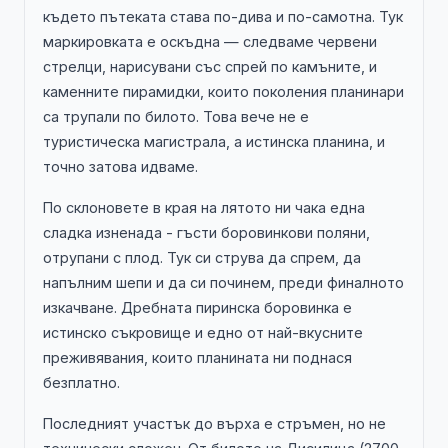
където пътеката става по-дива и по-самотна. Тук
маркировката е оскъдна — следваме червени
стрелци, нарисувани със спрей по камъните, и
каменните пирамидки, които поколения планинари
са трупали по билото. Това вече не е
туристическа магистрала, а истинска планина, и
точно затова идваме.
По склоновете в края на лятото ни чака една
сладка изненада - гъсти боровинкови поляни,
отрупани с плод. Тук си струва да спрем, да
напълним шепи и да си починем, преди финалното
изкачване. Дребната пиринска боровинка е
истинско съкровище и едно от най-вкусните
преживявания, които планината ни поднася
безплатно.
Последният участък до върха е стръмен, но не