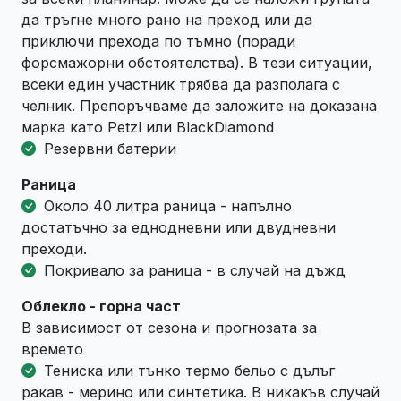
да тръгне много рано на преход или да
приключи прехода по тъмно (поради
форсмажорни обстоятелства). В тези ситуации,
всеки един участник трябва да разполага с
челник. Препоръчваме да заложите на доказана
марка като Petzl или BlackDiamond
Резервни батерии
Раница
Около 40 литра раница - напълно
достатъчно за еднодневни или двудневни
преходи.
Покривало за раница - в случай на дъжд
Облекло - горна част
В зависимост от сезона и прогнозата за
времето
Тениска или тънко термо бельо с дълъг
ракав - мерино или синтетика. В никакъв случай