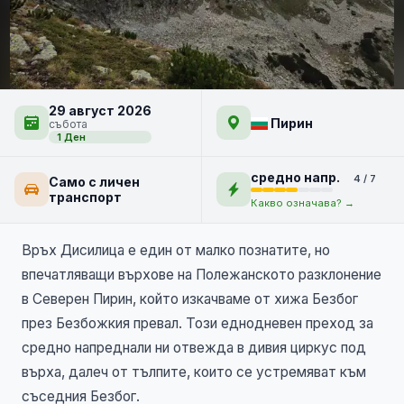
Дисилица - тихият страж
29 август 2026
над Безбожкото било
Пирин
събота
НОВО
1 Ден
средно напр.
4 / 7
Само с личен
транспорт
Какво означава? →
Връх Дисилица е един от малко познатите, но
впечатляващи върхове на Полежанското разклонение
в Северен Пирин, който изкачваме от хижа Безбог
през Безбожкия превал. Този еднодневен преход за
средно напреднали ни отвежда в дивия циркус под
върха, далеч от тълпите, които се устремяват към
съседния Безбог.