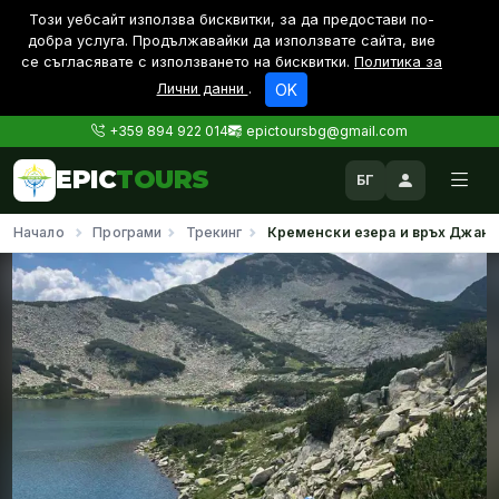
Този уебсайт използва бисквитки, за да предостави по-
дoбра услуга. Продължавайки да използвате сайта, вие
се съгласявате с използването на бисквитки.
Политика за
Лични данни
.
OK
+359 894 922 014
epictoursbg@gmail.com
EPIC
TOURS
БГ
Начало
Програми
Трекинг
Кременски езера и връх Джано