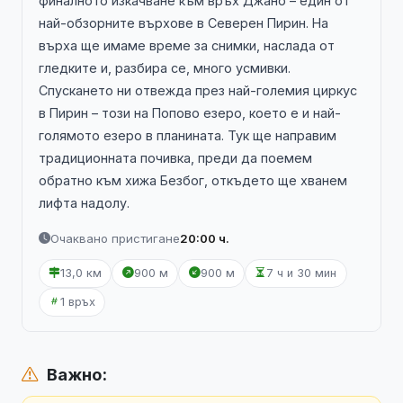
финалното изкачване към връх Джано – един от
най-обзорните върхове в Северен Пирин. На
върха ще имаме време за снимки, наслада от
гледките и, разбира се, много усмивки.
Спускането ни отвежда през най-големия циркус
в Пирин – този на Попово езеро, което е и най-
голямото езеро в планината. Тук ще направим
традиционната почивка, преди да поемем
обратно към хижа Безбог, откъдето ще хванем
лифта надолу.
Очаквано пристигане
20:00 ч.
13,0 км
900 м
900 м
7 ч и 30 мин
1 връх
Важно: