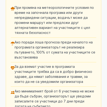
При промяна на метеорологичните условия по
време на започнала програма или други
непредвидени ситуации, водачът може да
промени маршрут или предложи друг
алтернативен вариант на участниците с цел
тяхната безопасност
Ако поради лоша прогноза преди началото на
програмата организаторът не реализира
пътуването, 100% от сумата на участниците се
възстановява
За да вземат участие в програмата
участниците трябва да са в добро физическо
здраве, да нямат заболявания и травми, за
които да не са уведомили организатора
Ако минималният брой от 6 участника не може
да бъде събран, организаторът ще уведоми
записалите се участници до 7 дни преди
датата на събитието