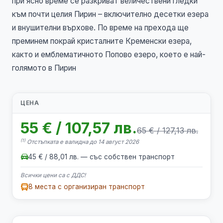
при ясно време се разкриват величествени гледки
към почти целия Пирин – включително десетки езера
и внушителни върхове. По време на прехода ще
преминем покрай кристалните Кременски езера,
както и емблематичното Попово езеро, което е най-
голямото в Пирин
ЦЕНА
55 € / 107,57 лв.
65 € / 127,13 лв.
(1)
Отстъпката е валидна до 14 август 2026
45 € / 88,01 лв. — със собствен транспорт
Всички цени са с ДДС!
8 места с организиран транспорт