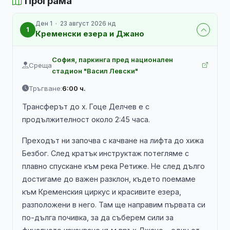
Програма
Ден 1 · 23 август 2026 нд
1
Кременски езера и Джано
София, паркинга пред национален
Среща
стадион "Васил Левски"
Тръгване:
6:00 ч.
Трансферът до х. Гоце Делчев е с
продължителност около 2:45 часа.
Преходът ни започва с качване на лифта до хижа
Безбог. След кратък инструктаж потегляме с
плавно спускане към река Ретиже. Не след дълго
достигаме до важен разклон, където поемаме
към Кременския циркус и красивите езера,
разположени в него. Там ще направим първата си
по-дълга почивка, за да съберем сили за