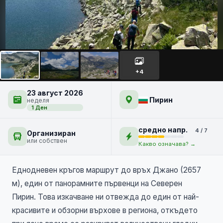
Кременски езера и връх
Джано
+4
23 август 2026
Пирин
неделя
1 Ден
средно напр.
4 / 7
Организиран
или собствен
Какво означава? →
Еднодневен кръгов маршрут до връх Джано (2657
м), един от панорамните първенци на Северен
Пирин. Това изкачване ни отвежда до един от най-
красивите и обзорни върхове в региона, откъдето