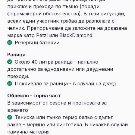
приключи прехода по тъмно (поради
форсмажорни обстоятелства). В тези ситуации,
всеки един участник трябва да разполага с
челник. Препоръчваме да заложите на доказана
марка като Petzl или BlackDiamond
Резервни батерии
Раница
Около 40 литра раница - напълно
достатъчно за еднодневни или двудневни
преходи.
Покривало за раница - в случай на дъжд
Облекло - горна част
В зависимост от сезона и прогнозата за
времето
Тениска или тънко термо бельо с дълъг
ракав - мерино или синтетика. В никакъв случай
памучна материя