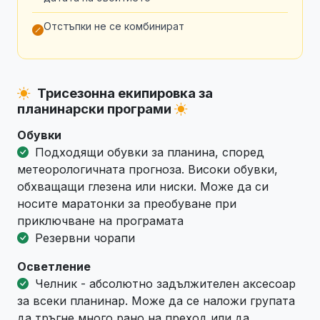
Отстъпки не се комбинират
Трисезонна екипировка за
планинарски програми
Обувки
Подходящи обувки за планина, според
метеорологичната прогноза. Високи обувки,
обхващащи глезена или ниски. Може да си
носите маратонки за преобуване при
приключване на програмата
Резервни чорапи
Осветление
Челник - абсолютно задължителен аксесоар
за всеки планинар. Може да се наложи групата
да тръгне много рано на преход или да