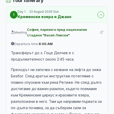
Tour Itinerary
Day 1 · 23 August 2026 Sun
1
Кременски езера и Джано
София, паркинга пред национален
Meeting
стадион "Васил Левски"
Departure time:
6:00 AM
Трансферът до х. Гоце Делчев е с
продължителност около 2:45 часа.
Преходът ни започва с качване на лифта до хижа
Безбог. След кратък инструктаж потегляме с
плавно спускане към река Ретиже. Не след дълго
достигаме до важен разклон, където поемаме
към Кременския циркус и красивите езера,
разположени в него. Там ще направим първата си
по-дълга почивка, за да съберем сили за