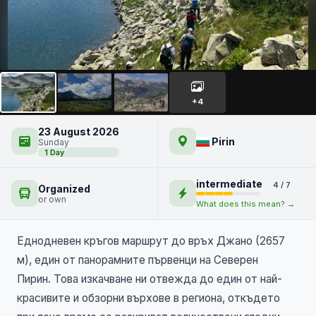
Кременски езера и връх
Джано
+4
23 August 2026
Pirin
Sunday
1 Day
intermediate
4 / 7
Organized
or own
What does this mean? →
Еднодневен кръгов маршрут до връх Джано (2657
м), един от панорамните първенци на Северен
Пирин. Това изкачване ни отвежда до един от най-
красивите и обзорни върхове в региона, откъдето