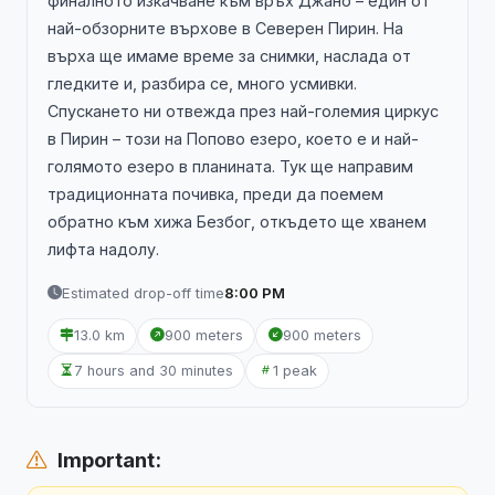
финалното изкачване към връх Джано – един от
най-обзорните върхове в Северен Пирин. На
върха ще имаме време за снимки, наслада от
гледките и, разбира се, много усмивки.
Спускането ни отвежда през най-големия циркус
в Пирин – този на Попово езеро, което е и най-
голямото езеро в планината. Тук ще направим
традиционната почивка, преди да поемем
обратно към хижа Безбог, откъдето ще хванем
лифта надолу.
Estimated drop-off time
8:00 PM
13.0 km
900 meters
900 meters
7 hours and 30 minutes
1 peak
Important: