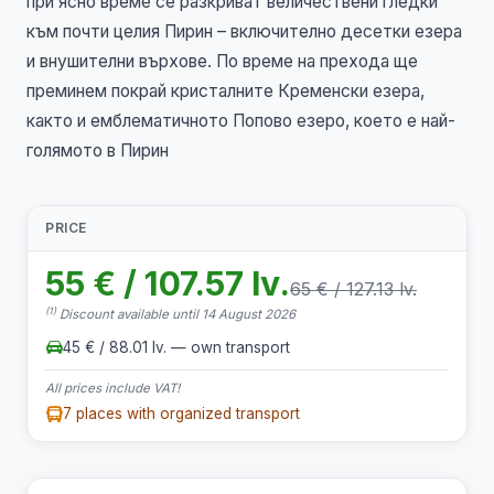
при ясно време се разкриват величествени гледки
към почти целия Пирин – включително десетки езера
и внушителни върхове. По време на прехода ще
преминем покрай кристалните Кременски езера,
както и емблематичното Попово езеро, което е най-
голямото в Пирин
PRICE
55 € / 107.57 lv.
65 € / 127.13 lv.
(1)
Discount available until 14 August 2026
45 € / 88.01 lv. — own transport
All prices include VAT!
7 places with organized transport