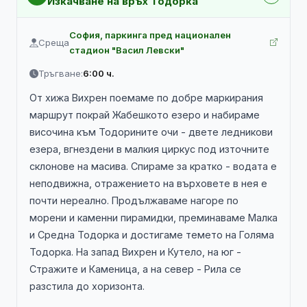
Изкачване на връх Тодорка
София, паркинга пред национален
Среща
стадион "Васил Левски"
Тръгване:
6:00 ч.
От хижа Вихрен поемаме по добре маркирания
маршрут покрай Жабешкото езеро и набираме
височина към Тодорините очи - двете ледникови
езера, вгнездени в малкия циркус под източните
склонове на масива. Спираме за кратко - водата е
неподвижна, отражението на върховете в нея е
почти нереално. Продължаваме нагоре по
морени и каменни пирамидки, преминаваме Малка
и Средна Тодорка и достигаме темето на Голяма
Тодорка. На запад Вихрен и Кутело, на юг -
Стражите и Каменица, а на север - Рила се
разстила до хоризонта.