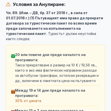
Условия за Анулиране:
Чл. 89. (Изм. – ДВ, бр. 37 от 2018 г., в сила от
01.07.2018 г.) (1) Пътуващият има право да прекрати
договора за туристически пакет по всяко време
преди започването на изпълнението на
туристическия пакет.
Туристът дължи неустойка
както следва:
20 или повече дни преди началото на
програмата:
Такса прекратяване в размер на 10 € / 19,56 лв.,
както и ако има фактически направени разходи
за автобусни трансфери, хотелски резервации и
др., включени в пакетната цена на пътуването
Между 19 и 14 дни преди началото на
програмата:
30% от цената
Между 13 и 7 дни преди началото на