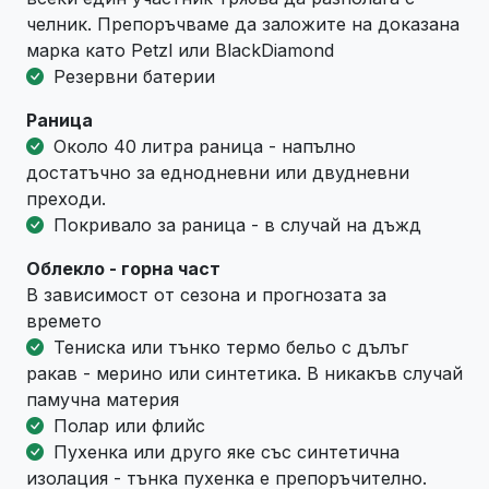
челник. Препоръчваме да заложите на доказана
марка като Petzl или BlackDiamond
Резервни батерии
Раница
Около 40 литра раница - напълно
достатъчно за еднодневни или двудневни
преходи.
Покривало за раница - в случай на дъжд
Облекло - горна част
В зависимост от сезона и прогнозата за
времето
Тениска или тънко термо бельо с дълъг
ракав - мерино или синтетика. В никакъв случай
памучна материя
Полар или флийс
Пухенка или друго яке със синтетична
изолация - тънка пухенка е препоръчително.