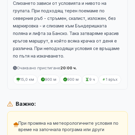
Слизането зависи от условията и нивото на
групата. При подходящ терен поемаме по
северния ръб - стръмен, скалист, изложен, без
маркировка - и слизаме към Бъндеришката
поляна и лифта за Банско. Така затваряме красив
кръгов маршрут, в който всяка крачка от деня е
различна. При неподходящи условия се връщаме
по пътя на изкачването.
Очаквано пристигане
20:00 ч.
15,0 км
900 м
900 м
9 ч
1 връх
Важно:
При промяна на метеорологичните условия по
време на започнала програма или други