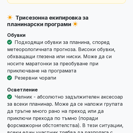
Трисезонна екипировка за
планинарски програми
Обувки
Подходящи обувки за планина, според
метеорологичната прогноза. Високи обувки,
обхващащи глезена или ниски. Може да си
носите маратонки за преобуване при
приключване на програмата
Резервни чорапи
Осветление
Челник - абсолютно задължителен аксесоар
за всеки планинар. Може да се наложи групата
да тръгне много рано на преход или да
приключи прехода по тъмно (поради
форсмажорни обстоятелства). В тези ситуации,
всеки един участник трябва да разполага с