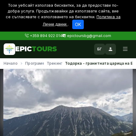
Този уебсайт използва бисквитки, за да предостави по-
дoбра услуга. Продължавайки да използвате сайта, вие
се съгласявате с използването на бисквитки.
Политика за
Лични данни
.
OK
+359 894 922 014
epictoursbg@gmail.com
EPIC
TOURS
БГ
Начало
Програми
Трекинг
Тодорка - гранитната царица на Ба