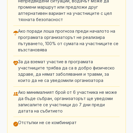
непредвидени ситуации, водачът може да
промени маршрут или предложи друг
алтернативен вариант на участниците с цел
тяхната безопасност
Ако поради лоша прогноза преди началото на
програмата организаторът не реализира
пътуването, 100% от сумата на участниците се
възстановява
За да вземат участие в програмата
участниците трябва да са в добро физическо
здраве, да нямат заболявания и травми, за
които да не са уведомили организатора
Ако минималният брой от 6 участника не може
да бъде събран, организаторът ще уведоми
записалите се участници до 7 дни преди
датата на събитието
Отстъпки не се комбинират