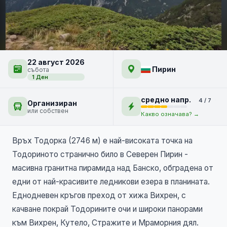
Тодорка - гранитната
22 август 2026
царица на Банско
Пирин
събота
НОВО
1 Ден
средно напр.
4 / 7
Организиран
или собствен
Какво означава? →
Връх Тодорка (2746 м) е най-високата точка на
Тодориното странично било в Северен Пирин -
масивна гранитна пирамида над Банско, обградена от
едни от най-красивите ледникови езера в планината.
Еднодневен кръгов преход от хижа Вихрен, с
качване покрай Тодорините очи и широки панорами
към Вихрен, Кутело, Стражите и Мраморния дял.