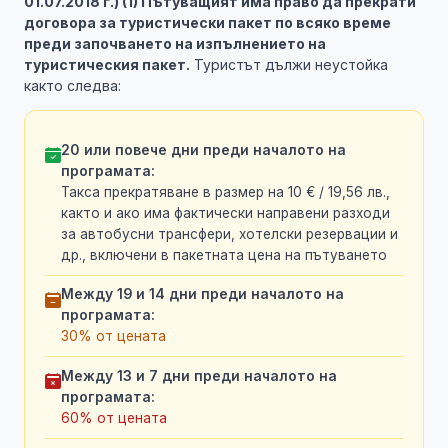
01.07.2018 г.) (1) Пътуващият има право да прекрати
договора за туристически пакет по всяко време
преди започването на изпълнението на
туристическия пакет.
Туристът дължи неустойка
както следва:
20 или повече дни преди началото на
програмата:
Такса прекратяване в размер на 10 € / 19,56 лв.,
както и ако има фактически направени разходи
за автобусни трансфери, хотелски резервации и
др., включени в пакетната цена на пътуването
Между 19 и 14 дни преди началото на
програмата:
30% от цената
Между 13 и 7 дни преди началото на
програмата:
60% от цената