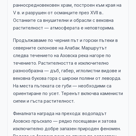
ранносредновековен храм, построен към края на
V в. и разрушен от османците през XVII в..
Останките са внушителни и обрасли с вековна
растителност — атмосферата е неповторима.
Продължаваме по черния път и горски пътеки в
северните склонове на Алабак. Маршрутът
следва течението на Азовска река нагоре по
течението. Растителността е изключително
разнообразна — дъб, габер, иглолистни видове и
вековна букова гора с широки поляни от леворда.
На места пътеката се губи — необходими са
ориентиране по усет. Теренът включва каменисти
сипеи и гъста растителност.
Финалната награда на прехода: водопадът
Азовско пръскало — рядко посещаван и затова
изключително добре запазен природен феномен.