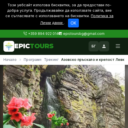
Този уебсайт използва бисквитки, за да предостави по-
дoбра услуга. Продължавайки да използвате сайта, вие
се съгласявате с използването на бисквитки.
Политика за
Лични данни
.
OK
+359 894 922 014
epictoursbg@gmail.com
EPIC
TOURS
БГ
Начало
Програми
Трекинг
Азовско пръскало и крепост Левке