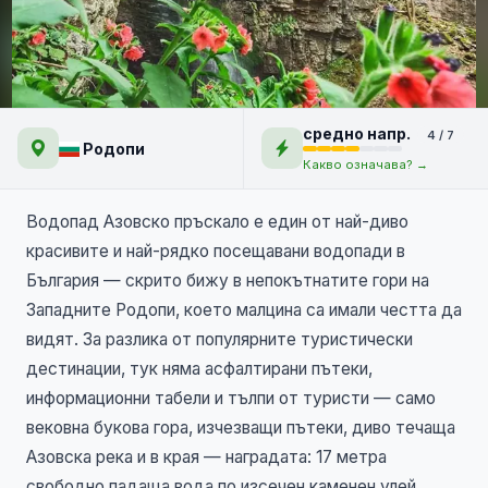
Азовско пръскало и
средно напр.
4 / 7
крепост Левке — дивото
Родопи
Какво означава? →
сърце на Западните Родопи
Водопад Азовско пръскало е един от най-диво
красивите и най-рядко посещавани водопади в
България — скрито бижу в непокътнатите гори на
Западните Родопи, което малцина са имали честта да
видят. За разлика от популярните туристически
дестинации, тук няма асфалтирани пътеки,
информационни табели и тълпи от туристи — само
вековна букова гора, изчезващи пътеки, диво течаща
Азовска река и в края — наградата: 17 метра
свободно падаща вода по изсечен каменен улей,