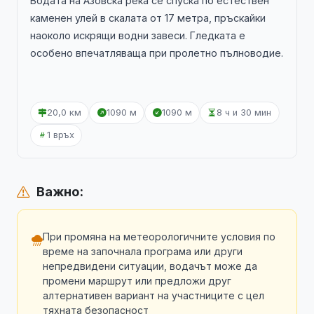
Водата на Азовска река се спуска по естествен
каменен улей в скалата от 17 метра, пръскайки
наоколо искрящи водни завеси. Гледката е
особено впечатляваща при пролетно пълноводие.
20,0 км
1090 м
1090 м
8 ч и 30 мин
1 връх
Важно:
При промяна на метеорологичните условия по
време на започнала програма или други
непредвидени ситуации, водачът може да
промени маршрут или предложи друг
алтернативен вариант на участниците с цел
тяхната безопасност