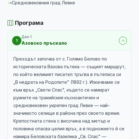
Средновековния град Левке
Програма
Ден 1
1
Азовско пръскало
Преходът започва от с. Голямо Белово по
историческата Вазова пътека — същият маршрут,
по който великият писател тръгва в пътеписа си
„В недрата на Родопите" (1892 г.). Изкачваме се
към връх „Свети Спас", където се намират
руините на тракийския късноантичен и
средновековен укрепен град Левке — най-
значимото селище в района през своето време.
Крепостната стена с височина над метър и
половина опасва целия връх, а в подножието й се
намира Беловската базилика „Св. Спас" —