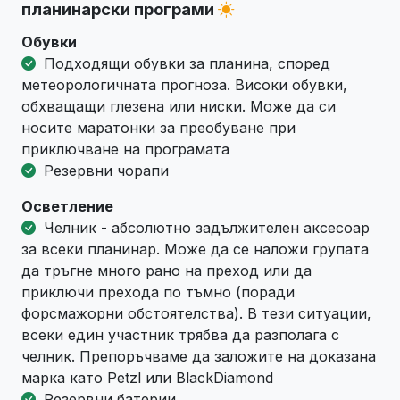
планинарски програми
Обувки
Подходящи обувки за планина, според
метеорологичната прогноза. Високи обувки,
обхващащи глезена или ниски. Може да си
носите маратонки за преобуване при
приключване на програмата
Резервни чорапи
Осветление
Челник - абсолютно задължителен аксесоар
за всеки планинар. Може да се наложи групата
да тръгне много рано на преход или да
приключи прехода по тъмно (поради
форсмажорни обстоятелства). В тези ситуации,
всеки един участник трябва да разполага с
челник. Препоръчваме да заложите на доказана
марка като Petzl или BlackDiamond
Резервни батерии