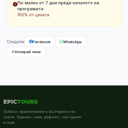
По-малко от 7 дни преди началото на
програмата:
100% от цената
Facebook
WhatsApp
Сподели:
Копирай линк
EPIC
TOURS
Outdoor приключения в България и по
света. Трекинг, каяк, рафтинг, ски туринг
и още.