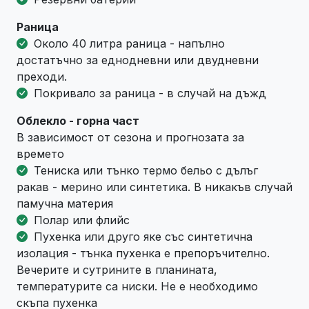
Раница
Около 40 литра раница - напълно
достатъчно за еднодневни или двудневни
преходи.
Покривало за раница - в случай на дъжд
Облекло - горна част
В зависимост от сезона и прогнозата за
времето
Тениска или тънко термо бельо с дълъг
ракав - мерино или синтетика. В никакъв случай
памучна материя
Полар или флийс
Пухенка или друго яке със синтетична
изолация - тънка пухенка е препоръчително.
Вечерите и сутрините в планината,
температурите са ниски. Не е необходимо
скъпа пухенка