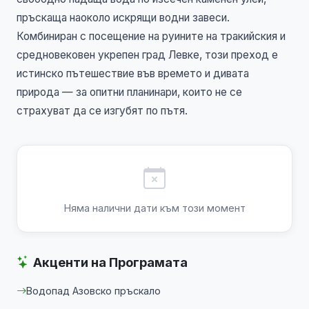
пръскаща наоколо искрящи водни завеси.
Комбиниран с посещение на руините на тракийския и
средновековен укрепен град Левке, този преход е
истинско пътешествие във времето и дивата
природа — за опитни планинари, които не се
страхуват да се изгубят по пътя.
Няма налични дати към този момент
Акценти на Програмата
Водопад Азовско пръскало