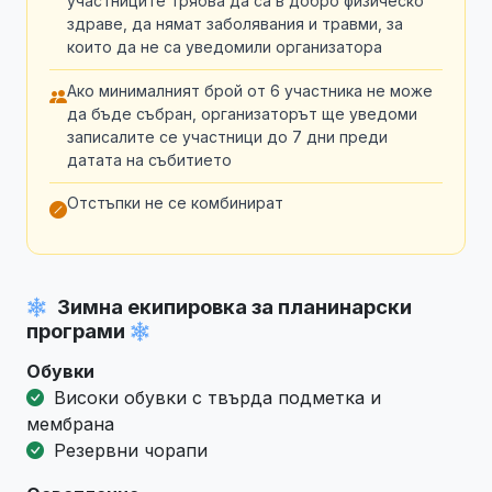
участниците трябва да са в добро физическо
здраве, да нямат заболявания и травми, за
които да не са уведомили организатора
Ако минималният брой от 6 участника не може
да бъде събран, организаторът ще уведоми
записалите се участници до 7 дни преди
датата на събитието
Отстъпки не се комбинират
Зимна екипировка за планинарски
програми
Обувки
Високи обувки с твърда подметка и
мембрана
Резервни чорапи