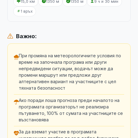
15,0 км
1350 м
1350 м
9 ч и 30 мин
1 връх
Важно:
При промяна на метеорологичните условия по
време на започнала програма или други
непредвидени ситуации, водачът може да
промени маршрут или предложи друг
алтернативен вариант на участниците с цел
тяхната безопасност
Ако поради лоша прогноза преди началото на
програмата организаторът не реализира
пътуването, 100% от сумата на участниците се
възстановява
За да вземат участие в програмата