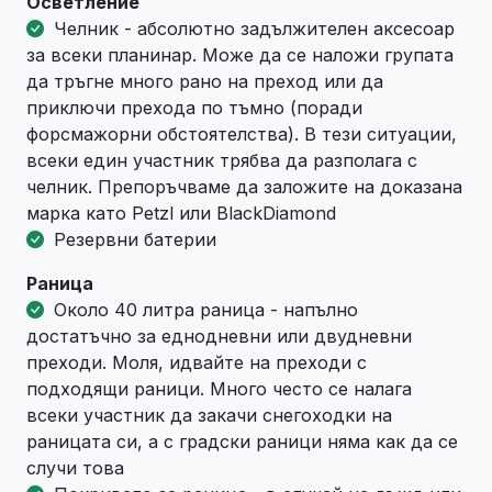
Осветление
Челник - абсолютно задължителен аксесоар
за всеки планинар. Може да се наложи групата
да тръгне много рано на преход или да
приключи прехода по тъмно (поради
форсмажорни обстоятелства). В тези ситуации,
всеки един участник трябва да разполага с
челник. Препоръчваме да заложите на доказана
марка като Petzl или BlackDiamond
Резервни батерии
Раница
Около 40 литра раница - напълно
достатъчно за еднодневни или двудневни
преходи. Моля, идвайте на преходи с
подходящи раници. Много често се налага
всеки участник да закачи снегоходки на
раницата си, а с градски раници няма как да се
случи това