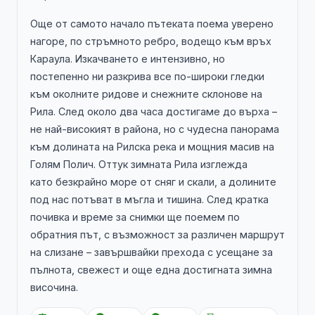
Още от самото начало пътеката поема уверено
нагоре, по стръмното ребро, водещо към връх
Караула. Изкачването е интензивно, но
постепенно ни разкрива все по-широки гледки
към околните ридове и снежните склонове на
Рила. След около два часа достигаме до върха –
не най-високият в района, но с чудесна панорама
към долината на Рилска река и мощния масив на
Голям Полич. Оттук зимната Рила изглежда
като безкрайно море от сняг и скали, а долините
под нас потъват в мъгла и тишина. След кратка
почивка и време за снимки ще поемем по
обратния път, с възможност за различен маршрут
на слизане – завършвайки прехода с усещане за
пълнота, свежест и още една достигната зимна
височина.