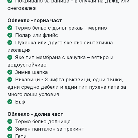
Покривало за раница - в случай на дъжд или
снеговалеж
Облекло - горна част
Термо бельо с дълъг ракав - мерино
Полар или флийс
Пухенка или друго яке със синтетична
изолация
Яке тип мембрана с качулка – вятъро и
водоустойчиво
Зимна шапка
Ръкавици - 3 чифта ръкавици, едни тънки,
едни средно дебели и едни тип пухена лапа за
много лоши условия
Бъф
Облекло - долна част
Термо бельо долнище
Зимен панталон за трекинг
Гети