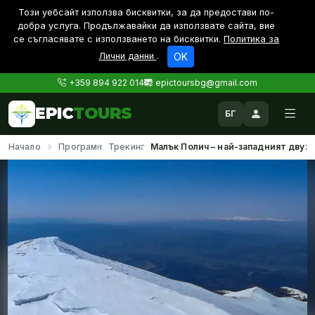
Този уебсайт използва бисквитки, за да предостави по-
дoбра услуга. Продължавайки да използвате сайта, вие
се съгласявате с използването на бисквитки.
Политика за
Лични данни
.
OK
+359 894 922 014
epictoursbg@gmail.com
EPIC
TOURS
БГ
Начало
Програми
Трекинг
Малък Полич – най-западният двух