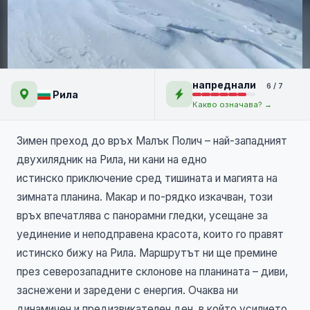
Малък Полич – най-
напреднали
6 / 7
западният двухилядник на
Рила
Какво означава? →
Рила
Зимен преход до връх Малък Полич – най-западният
двухилядник на Рила, ни кани на едно
истинско приключение сред тишината и магията на
зимната планина. Макар и по-рядко изкачван, този
връх впечатлява с панорамни гледки, усещане за
уединение и неподправена красота, които го правят
истинско бижу на Рила. Маршрутът ни ще премине
през северозападните склонове на планината – диви,
заснежени и заредени с енергия. Очаква ни
динамичен и предизвикателен ден, в който усилието