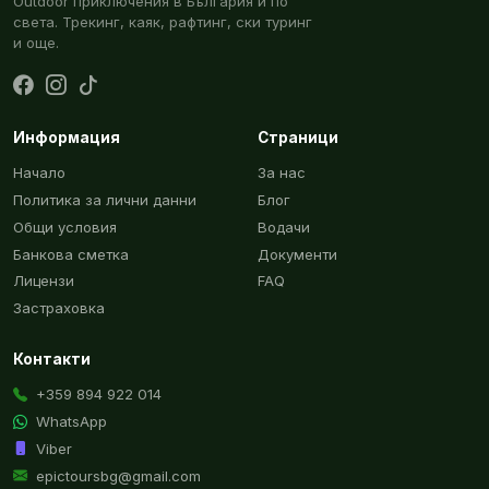
Outdoor приключения в България и по
света. Трекинг, каяк, рафтинг, ски туринг
и още.
Информация
Страници
Начало
За нас
Политика за лични данни
Блог
Общи условия
Водачи
Банкова сметка
Документи
Лицензи
FAQ
Застраховка
Контакти
+359 894 922 014
WhatsApp
Viber
epictoursbg@gmail.com