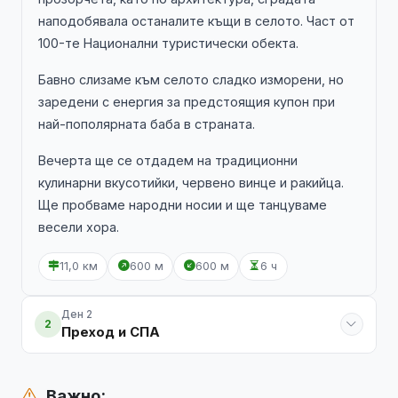
наподобявала останалите къщи в селото. Част от
100-те Национални туристически обекта.
Бавно слизаме към селото сладко изморени, но
заредени с енергия за предстоящия купон при
най-пополярната баба в страната.
Вечерта ще се отдадем на традиционни
кулинарни вкусотийки, червено винце и ракийца.
Ще пробваме народни носии и ще танцуваме
весели хора.
11,0 км
600 м
600 м
6 ч
Ден 2
2
Преход и СПА
Важно: