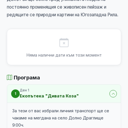
постоянно променящия се живописен пейзаж и
редящите се природни картини на Югозападна Рила.
Няма налични дати към този момент
Програма
Ден 1
1
Екопътека "Дивата Коза"
За тези от вас избрали личния транспорт ще се
чакаме на мегдана на село Долно Драглище
9:00ч.