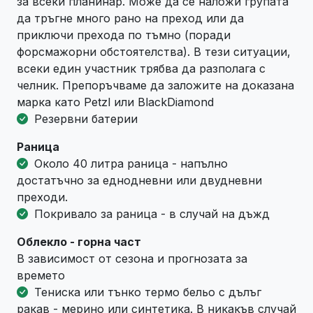
за всеки планинар. Може да се наложи групата
да тръгне много рано на преход или да
приключи прехода по тъмно (поради
форсмажорни обстоятелства). В тези ситуации,
всеки един участник трябва да разполага с
челник. Препоръчваме да заложите на доказана
марка като Petzl или BlackDiamond
Резервни батерии
Раница
Около 40 литра раница - напълно
достатъчно за еднодневни или двудневни
преходи.
Покривало за раница - в случай на дъжд
Облекло - горна част
В зависимост от сезона и прогнозата за
времето
Тениска или тънко термо бельо с дълъг
ракав - мерино или синтетика. В никакъв случай