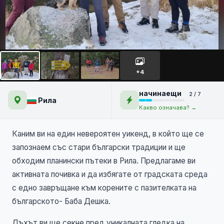
Сухото езеро, Добърско и
на гости на баба Дешка
+4
начинаещи
2 / 7
Рила
Какво означава? →
Каним ви на един невероятен уикенд, в който ще се
запознаем със стари български традиции и ще
обходим планински пътеки в Рила. Предлагаме ви
активната почивка и да избягате от градската среда
с едно завръщане към корените с пазителката на
българското- Баба Дешка.
Дъхът ви ще секне пред уникалната гледка на