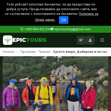
Този уебсайт използва бисквитки, за да предостави по-
дoбра услуга. Продължавайки да използвате сайта, вие
се съгласявате с използването на бисквитки.
Политика за
Лични данни
.
OK
+359 894 922 014
epictoursbg@gmail.com
EPIC
TOURS
БГ
Начало
Програми
Трекинг
Сухото езеро, Добърско и на гост