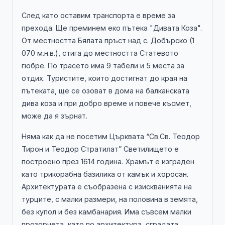
След като оставим транспорта е време за
прехода. Ще преминем еко пътека "Дивата Коза".
От местността Бялата пръст над с. Добърско (1
070 м.н.в.), стига до местността Статевото
гюбре. По трасето има 9 табели и 5 места за
отдих. Туристите, които достигнат до края на
пътеката, ще се озоват в дома на балканската
дива коза и при добро време и повече късмет,
може да я зърнат.
Няма как да не посетим Църквата “Св.Св. Теодор
Тирон и Теодор Стратилат” Светилището е
построено през 1614 година. Храмът е изграден
като трикорабна базилика от камък и хоросан.
Архитектурата е съобразена с изискванията на
турците, с малки размери, на половина в земята,
без купол и без камбанария. Има съвсем малки
прозорчета, като по архитектура, сградата