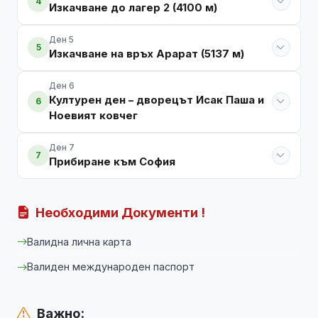
4
Изкачване до лагер 2 (4100 м)
Ден 5
5
Изкачване на връх Арарат (5137 м)
Ден 6
Културен ден – дворецът Исак Паша и
6
Ноевият ковчег
Ден 7
7
Прибиране към София
Необходими Документи !
Валидна лична карта
Валиден международен паспорт
Важно: