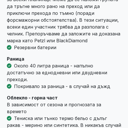
да тръгне много рано на преход или да
приключи прехода по тъмно (поради
форсмажорни обстоятелства). В тези ситуации,
всеки един участник трябва да разполага с
челник. Препоръчваме да заложите на доказана
марка като Petzl или BlackDiamond
Резервни батерии
Раница
Около 40 литра раница - напълно
достатъчно за еднодневни или двудневни
преходи.
Покривало за раница - в случай на дъжд
Облекло - горна част
В зависимост от сезона и прогнозата за
времето
Тениска или тънко термо бельо с дълъг
ракав - мерино или синтетика. В никакъв случай