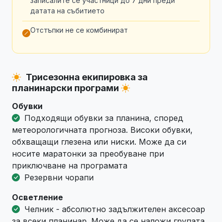
записалите се участници до 7 дни преди
датата на събитието
Отстъпки не се комбинират
Трисезонна екипировка за
планинарски програми
Обувки
Подходящи обувки за планина, според
метеорологичната прогноза. Високи обувки,
обхващащи глезена или ниски. Може да си
носите маратонки за преобуване при
приключване на програмата
Резервни чорапи
Осветление
Челник - абсолютно задължителен аксесоар
за всеки планинар. Може да се наложи групата