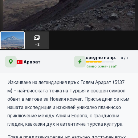
🏔️ Връх Арарат (5137 м) –
първенецът на Турция
НОВО
+2
средно напр.
4 / 7
Арарат
Какво означава? →
Изкачване на легендарния връх Голям Арарат (5137
м) – най-високата точка на Турция и свещен символ,
обвит в митове за Ноевия ковчег. Присъедини се към
нашата експедиция и изживей уникално планинско
приключение между Азия и Европа, с грандиозни
гледки, кавказки дух и автентична турска култура.
Това е предизвикателен, но напълно достъпен връх