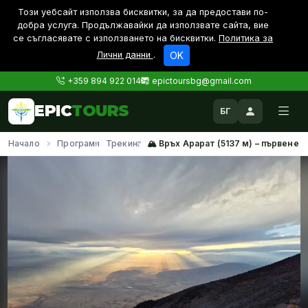
Този уебсайт използва бисквитки, за да предостави по-
дoбра услуга. Продължавайки да използвате сайта, вие
се съгласявате с използването на бисквитки.
Политика за
Лични данни
.
OK
+359 894 922 014
epictoursbg@gmail.com
EPIC
TOURS
БГ
Начало
Програми
Трекинг
🏔️ Връх Арарат (5137 м) – първенец