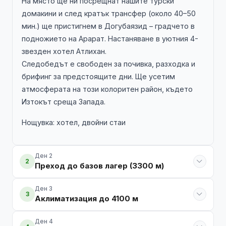
На място ще ни посрещнат нашите турски
домакини и след кратък трансфер (около 40–50
мин.) ще пристигнем в Догубаязид – градчето в
подножието на Арарат. Настаняване в уютния 4-
звезден хотел Атлихан.
Следобедът е свободен за почивка, разходка и
брифинг за предстоящите дни. Ще усетим
атмосферата на този колоритен район, където
Изтокът среща Запада.
Нощувка: хотел, двойни стаи
Ден 2
2
Преход до базов лагер (3300 м)
Ден 3
3
Аклиматизация до 4100 м
Ден 4