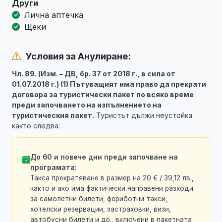
Други
Лична аптечка
Щеки
Условия за Анулиране:
Чл. 89. (Изм. – ДВ, бр. 37 от 2018 г., в сила от
01.07.2018 г.) (1) Пътуващият има право да прекрати
договора за туристически пакет по всяко време
преди започването на изпълнението на
туристическия пакет.
Туристът дължи неустойка
както следва:
До 60 и повече дни преди започване на
програмата:
Такса прекратяване в размер на 20 € / 39,12 лв.,
както и ако има фактически направени разходи
за самолетни билети, фериботни такси,
хотелски резервации, застраховки, визи,
автобусни билети и др., включени в пакетната