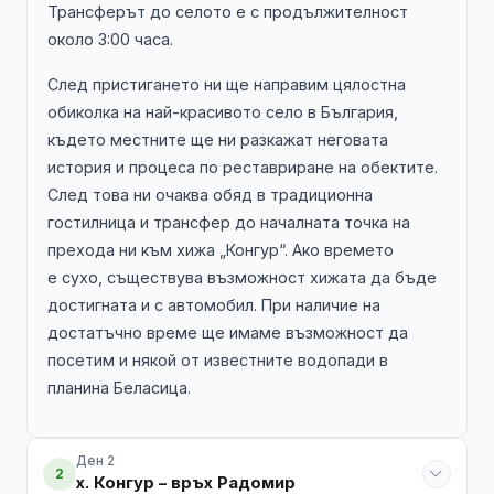
Трансферът до селото е с продължителност
около 3:00 часа.
След пристигането ни ще направим цялостна
обиколка на най-красивото село в България,
където местните ще ни разкажат неговата
история и процеса по реставриране на обектите.
След това ни очаква обяд в традиционна
гостилница и трансфер до началната точка на
прехода ни към хижа „Конгур“. Ако времето
е сухо, съществува възможност хижата да бъде
достигната и с автомобил. При наличие на
достатъчно време ще имаме възможност да
посетим и някой от известните водопади в
планина Беласица.
Ден 2
2
х. Конгур – връх Радомир