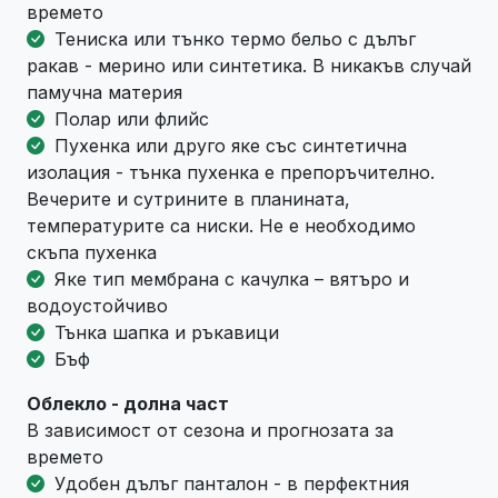
времето
Тениска или тънко термо бельо с дълъг
ракав - мерино или синтетика. В никакъв случай
памучна материя
Полар или флийс
Пухенка или друго яке със синтетична
изолация - тънка пухенка е препоръчително.
Вечерите и сутрините в планината,
температурите са ниски. Не е необходимо
скъпа пухенка
Яке тип мембрана с качулка – вятъро и
водоустойчиво
Тънка шапка и ръкавици
Бъф
Облекло - долна част
В зависимост от сезона и прогнозата за
времето
Удобен дълъг панталон - в перфектния