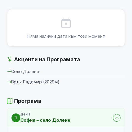
Няма налични дати към този момент
Акценти на Програмата
Село Долене
Връх Радомир (2029м)
Програма
Ден 1
1
София – село Долене