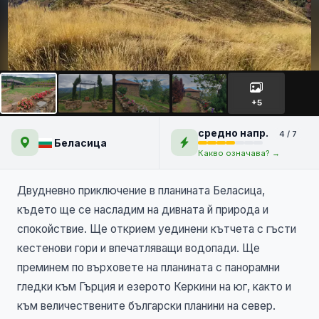
връх Радомир и село Долене
+5
средно напр.
4 / 7
Беласица
Какво означава? →
Двудневно приключение в планината Беласица,
където ще се насладим на дивната й природа и
спокойствие. Ще открием уединени кътчета с гъсти
кестенови гори и впечатляващи водопади. Ще
преминем по върховете на планината с панорамни
гледки към Гърция и езерото Керкини на юг, както и
към величествените български планини на север.