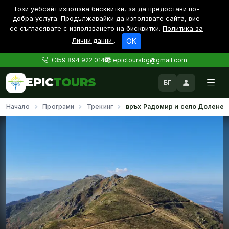
Този уебсайт използва бисквитки, за да предостави по-
дoбра услуга. Продължавайки да използвате сайта, вие
се съгласявате с използването на бисквитки.
Политика за
Лични данни
.
OK
+359 894 922 014
epictoursbg@gmail.com
EPIC
TOURS
БГ
Начало
Програми
Трекинг
връх Радомир и село Долене