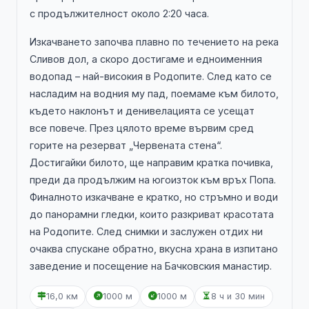
с продължителност около 2:20 часа.
Изкачването започва плавно по течението на река
Сливов дол, а скоро достигаме и едноименния
водопад – най-високия в Родопите. След като се
насладим на водния му пад, поемаме към билото,
където наклонът и денивелацията се усещат
все повече. През цялото време вървим сред
горите на резерват „Червената стена“.
Достигайки билото, ще направим кратка почивка,
преди да продължим на югоизток към връх Попа.
Финалното изкачване е кратко, но стръмно и води
до панорамни гледки, които разкриват красотата
на Родопите. След снимки и заслужен отдих ни
очаква спускане обратно, вкусна храна в изпитано
заведение и посещение на Бачковския манастир.
16,0 км
1000 м
1000 м
8 ч и 30 мин