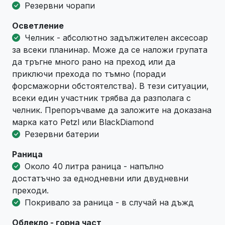
Резервни чорапи
Осветление
Челник - абсолютно задължителен аксесоар
за всеки планинар. Може да се наложи групата
да тръгне много рано на преход или да
приключи прехода по тъмно (поради
форсмажорни обстоятелства). В тези ситуации,
всеки един участник трябва да разполага с
челник. Препоръчваме да заложите на доказана
марка като Petzl или BlackDiamond
Резервни батерии
Раница
Около 40 литра раница - напълно
достатъчно за еднодневни или двудневни
преходи.
Покривало за раница - в случай на дъжд
Облекло - горна част