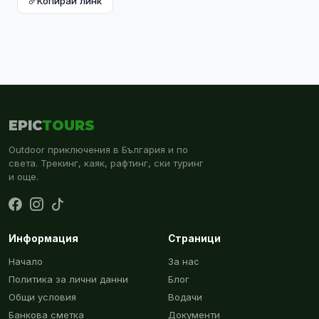
Копирай линк
EPIC
TOURS
Outdoor приключения в България и по
света. Трекинг, каяк, рафтинг, ски туринг
и още.
Информация
Страници
Начало
За нас
Политика за лични данни
Блог
Общи условия
Водачи
Банкова сметка
Документи