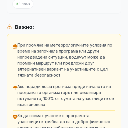
1 връх
Важно:
При промяна на метеорологичните условия по
време на започнала програма или други
непредвидени ситуации, водачът може да
промени маршрут или предложи друг
алтернативен вариант на участниците с цел
тяхната безопасност
Ако поради лоша прогноза преди началото на
програмата организаторът не реализира
пътуването, 100% от сумата на участниците се
възстановява
За да вземат участие в програмата
участниците трябва да са в добро физическо
здраве, да нямат заболявания и травми, за