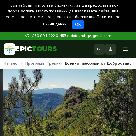
Този уебсайт използва бисквитки, за да предостави по-
дoбра услуга. Продължавайки да използвате сайта, вие
се съгласявате с използването на бисквитки.
Политика за
Лични данни
.
OK
+359 894 922 014
epictoursbg@gmail.com
EPIC
TOURS
БГ
Начало
Програми
Трекинг
Есенни панорами от Добростанския