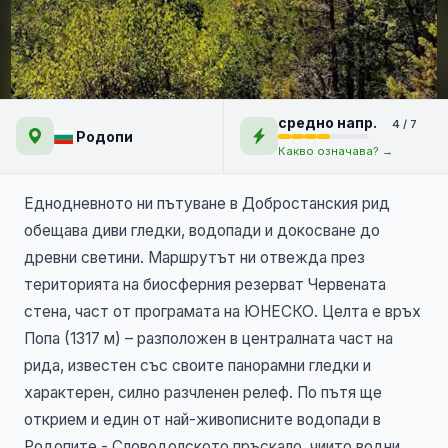
Есенни панорами от
средно напр.
4 / 7
Добростанския рид и връх
Родопи
Какво означава? →
Попа
Еднодневното ни пътуване в Добростанския рид
обещава диви гледки, водопади и докосване до
древни светини. Маршрутът ни отвежда през
територията на биосферния резерват Червената
стена, част от програмата на ЮНЕСКО. Целта е връх
Попа (1317 м) – разположен в централната част на
рида, известен със своите панорамни гледки и
характерен, силно разчленен релеф. По пътя ще
открием и един от най-живописните водопади в
Родопите - Словодолското пръскало, чиито водни