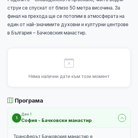
струи се спускат от близо 50 метра височина. За
финал на прехода ще се потопим в атмосферата на
един от най-значимите духовни и културни центрове
в България – Бачковския манастир.
Няма налични дати към този момент
Програма
Ден 1
1
София - Бачковски манастир
Трансферът Бачковския манастир е