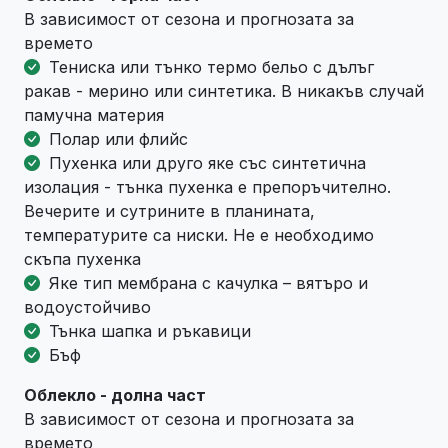
В зависимост от сезона и прогнозата за
времето
Тениска или тънко термо бельо с дълъг
ракав - мерино или синтетика. В никакъв случай
памучна материя
Полар или флийс
Пухенка или друго яке със синтетична
изолация - тънка пухенка е препоръчително.
Вечерите и сутрините в планината,
температурите са ниски. Не е необходимо
скъпа пухенка
Яке тип мембрана с качулка – вятъро и
водоустойчиво
Тънка шапка и ръкавици
Бъф
Облекло - долна част
В зависимост от сезона и прогнозата за
времето