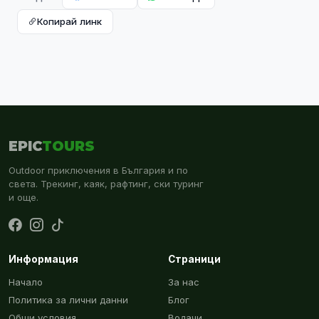
Копирай линк
EPIC
TOURS
Outdoor приключения в България и по
света. Трекинг, каяк, рафтинг, ски туринг
и още.
Информация
Страници
Начало
За нас
Политика за лични данни
Блог
Общи условия
Водачи