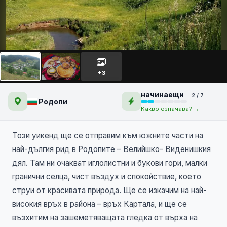
Магията на Родопите –
Връх Картала, меандрите
+3
на р.Въча
НОВО
начинаещи
2 / 7
Родопи
Какво означава? →
Този уикенд ще се отправим към южните части на
най-дългия рид в Родопите – Велийшко- Виденишкия
дял. Там ни очакват иглолистни и букови гори, малки
гранични селца, чист въздух и спокойствие, което
струи от красивата природа. Ще се изкачим на най-
високия връх в района – връх Картала, и ще се
възхитим на зашеметяващата гледка от върха на