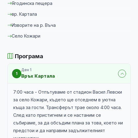
Ягодинска пещера
вр. Картала
Изворите на р. Въча
Село Кожари
Програма
Ден 1
1
Връх Картала
7:00 часа - Отпътуваме от стадион Васил Левски
за село Кожари, където ще отседнем в уютна
къща за гости. Трансферът трае около 4:00 часа.
След като пристигнем и се настаним се
събираме, за да обсъдим плана за това, което ни
предстои и да направим задължителният