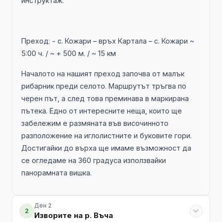
инструктаж.
Преход: - с. Кожари – връх Картала – с. Кожари ~
5:00 ч. / ~ + 500 м. / ~ 15 км
Началото на нашият преход започва от малък
рибарник преди селото. Маршрутът тръгва по
черен път, а след това преминава в маркирана
пътека. Едно от интересните неща, които ще
забележим е размяната във височинното
разположение на иглолистните и буковите гори.
Достигайки до върха ще имаме възможност да
се огледаме на 360 градуса използвайки
панорамната вишка.
Ден 2
2
Изворите на р. Въча