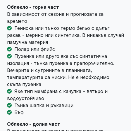
Облекло - горна част
В зависимост от сезона и прогнозата за
времето
Тениска или тънко термо бельо с дълъг
ракав - мерино или синтетика. В никакъв случай
памучна материя
Полар или флийс
Пухенка или друго яке със синтетична
изолация - тънка пухенка е препоръчително.
Вечерите и сутрините в планината,
температурите са ниски. Не е необходимо
скъпа пухенка
Яке тип мембрана с качулка – вятъро и
водоустойчиво
Тънка шапка и ръкавици
Бъф
Облекло - долна част
В зависимост от сезона и прогнозата за