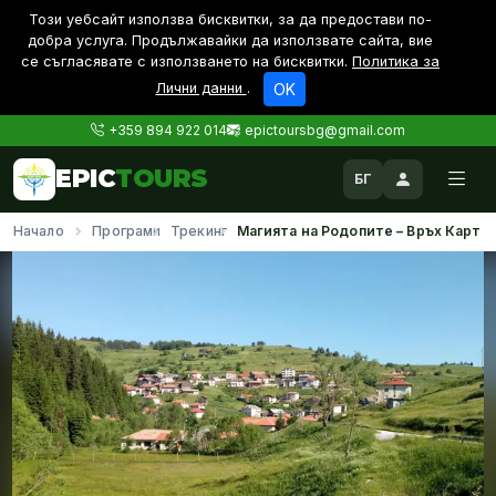
Този уебсайт използва бисквитки, за да предостави по-
дoбра услуга. Продължавайки да използвате сайта, вие
се съгласявате с използването на бисквитки.
Политика за
Лични данни
.
OK
+359 894 922 014
epictoursbg@gmail.com
EPIC
TOURS
БГ
Начало
Програми
Трекинг
Магията на Родопите – Връх Картал