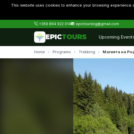
This website uses cookies to enhance your browsing experience an
+359 894 922 014
epictoursbg@gmail.com
EPIC
TOURS
Upcoming Event
Home
Programs
Trekking
Магията на Ро