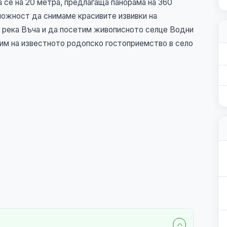
а се на 20 метра, предлагаща панорама на 360
можност да снимаме красивите извивки на
а река Въча и да посетим живописното селце Водни
дим на известното родопско гостоприемство в село