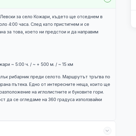
 Левски за село Кожари, където ще отседнем в
ло 4:00 часа. След като пристигнем и се
на за това, което ни предстои и да направим
ри ~ 5:00 ч. / ~ + 500 м. / ~ 15 км
алък рибарник преди селото. Маршрутът тръгва по
ирана пътека. Едно от интересните неща, които ще
азположение на иглолистните и буковите гори.
т да се огледаме на 360 градуса използвайки