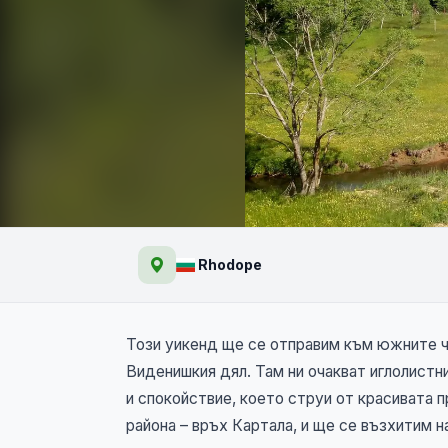
Магията на Родопите 
Rhodope
меандрите на р.Въча
Този уикенд ще се отправим към южните ч
Виденишкия дял. Там ни очакват иглолистни
и спокойствие, което струи от красивата п
района – връх Картала, и ще се възхитим 