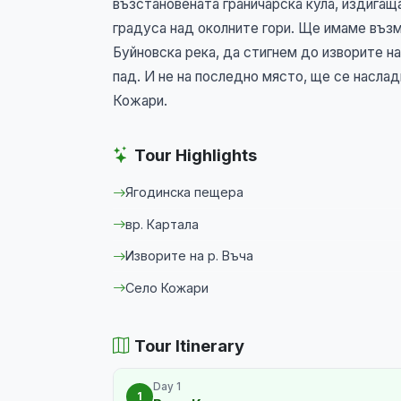
възстановената граничарска кула, издигащ
градуса над околните гори. Ще имаме въз
Буйновска река, да стигнем до изворите н
пад. И не на последно място, ще се насла
Кожари.
Tour Highlights
Ягодинска пещера
вр. Картала
Изворите на р. Въча
Село Кожари
Tour Itinerary
Day 1
1