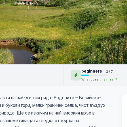
– Връх Картала,
beginners
2 / 7
What does this mean? →
NEW
асти на най-дългия рид в Родопите – Велийшко-
 и букови гори, малки гранични селца, чист въздух
рирода. Ще се изкачим на най-високия връх в
на зашеметяващата гледка от върха на