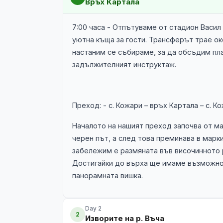
Връх Картала
7:00 часа - Отпътуваме от стадион Васил
уютна къща за гости. Трансферът трае око
настаним се събираме, за да обсъдим пла
задължителният инструктаж.
Преход: - с. Кожари – връх Картала – с. Кожа
Началото на нашият преход започва от м
черен път, а след това преминава в марк
забележим е размяната във височинното р
Достигайки до върха ще имаме възможнос
панорамната вишка.
Day 2
2
Изворите на р. Въча