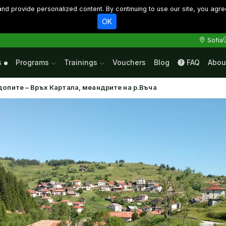
d provide personalized content. By continuing to use our site, you agre
OK
Sofia
s
Programs
Trainings
Vouchers
Blog
FAQ
Abou
допите – Връх Картала, меандрите на р.Въча