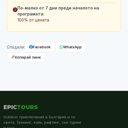
По-малко от 7 дни преди началото на
програмата:
100% от цената
Facebook
WhatsApp
Сподели:
Копирай линк
EPIC
TOURS
Outdoor приключения в България и по
света. Трекинг, каяк, рафтинг, ски туринг
и още.