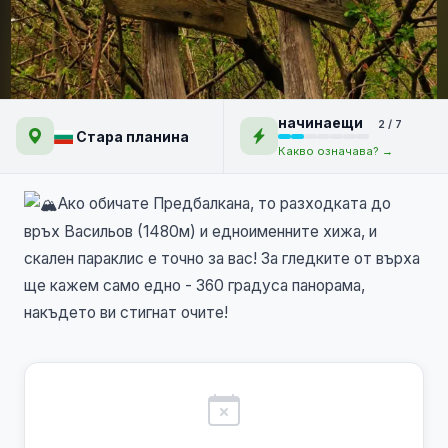
Връх Васильов
начинаещи
2 / 7
Стара планина
Какво означава? →
Ако обичате Предбалкана, то разходката до
връх Васильов (1480м) и едноименните хижа, и
скален параклис е точно за вас! За гледките от върха
ще кажем само едно - 360 градуса панорама,
накъдето ви стигнат очите!