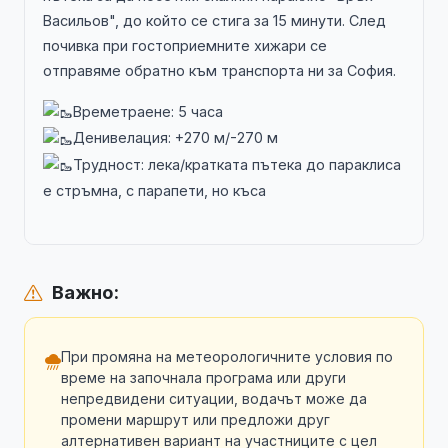
Васильов", до който се стига за 15 минути. След
почивка при гостоприемните хижари се
отправяме обратно към транспорта ни за София.
Времетраене: 5 часа
Денивелация: +270 м/-270 м
Трудност: лека/кратката пътека до параклиса
е стръмна, с парапети, но къса
Важно:
При промяна на метеорологичните условия по
време на започнала програма или други
непредвидени ситуации, водачът може да
промени маршрут или предложи друг
алтернативен вариант на участниците с цел