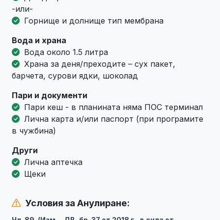
-или-
Горнище и долнище тип мембрана
Вода и храна
Вода около 1.5 литра
Храна за деня/преходите – сух пакет,
барчета, сурови ядки, шоколад
Пари и документи
Пари кеш - в планината няма ПОС терминал
Лична карта и/или паспорт (при програмите
в чужбина)
Други
Лична аптечка
Щеки
Условия за Анулиране:
Чл. 89. (Изм. – ДВ, бр. 37 от 2018 г., в сила от