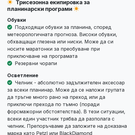
Трисезонна екипировка за
планинарски програми
Обувки
Подходящи обувки за планина, според
метеорологичната прогноза. Високи обувки,
обхващащи глезена или ниски. Може да си
носите маратонки за преобуване при
приключване на програмата
Резервни чорапи
Осветление
Челник - абсолютно задължителен аксесоар
за всеки планинар. Може да се наложи групата
да тръгне много рано на преход или да
приключи прехода по тъмно (поради
форсмажорни обстоятелства). В тези ситуации,
всеки един участник трябва да разполага с
челник. Препоръчваме да заложите на доказана
марка като Petzl или BlackDiamond