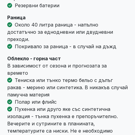
Резервни батерии
Раница
Около 40 литра раница - напълно
достатъчно за еднодневни или двудневни
преходи.
Покривало за раница - в случай на дъжд
Облекло - горна част
В зависимост от сезона и прогнозата за
времето
Тениска или тънко термо бельо с дълъг
ракав - мерино или синтетика. В никакъв случай
памучна материя
Полар или флийс
Пухенка или друго яке със синтетична
изолация - тънка пухенка е препоръчително.
Вечерите и сутрините в планината,
температурите са ниски. Не е необходимо