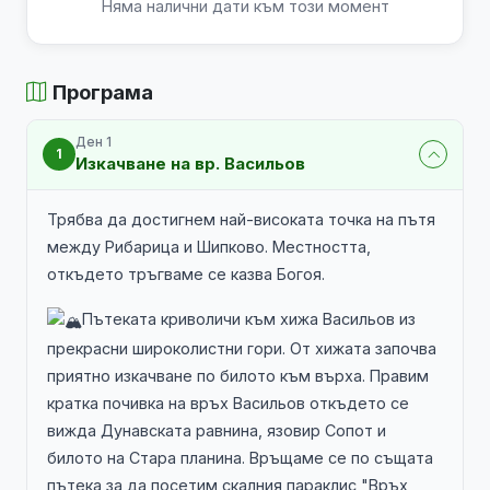
Няма налични дати към този момент
Програма
Ден 1
1
Изкачване на вр. Васильов
Трябва да достигнем най-високата точка на пътя
между Рибарица и Шипково. Местността,
откъдето тръгваме се казва Богоя.
Пътеката криволичи към хижа Васильов из
прекрасни широколистни гори. От хижата започва
приятно изкачване по билото към върха. Правим
кратка почивка на връх Васильов откъдето се
вижда Дунавската равнина, язовир Сопот и
билото на Стара планина. Връщаме се по същата
пътека за да посетим скалния параклис "Връх