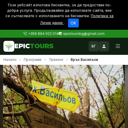
Този уебсайт използва бисквитки, за да предостави по-
дoбра услуга. Продължавайки да използвате сайта, вие
се съгласявате с използването на бисквитки.
Политика за
Лични данни
.
OK
+359 894 922 014
epictoursbg@gmail.com
EPIC
TOURS
БГ
Начало
Програми
Трекинг
Връх Васильов