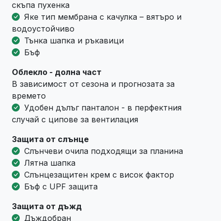
скъпа пухенка
Яке тип мембрана с качулка – вятъро и
водоустойчиво
Тънка шапка и ръкавици
Бъф
Облекло - долна част
В зависимост от сезона и прогнозата за
времето
Удобен дълъг панталон - в перфектния
случай с ципове за вентилация
Защита от слънце
Слънчеви очила подходящи за планина
Лятна шапка
Слънцезащитен крем с висок фактор
Бъф с UPF защита
Защита от дъжд
Дъждобран