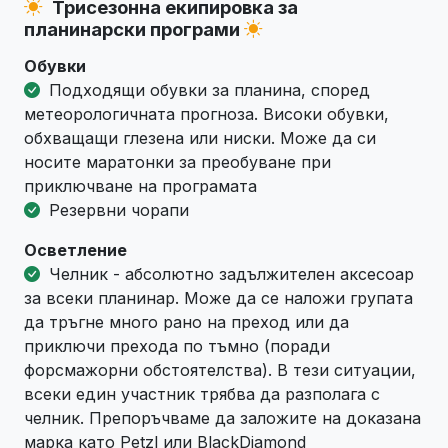
Трисезонна екипировка за
планинарски програми
Обувки
Подходящи обувки за планина, според
метеорологичната прогноза. Високи обувки,
обхващащи глезена или ниски. Може да си
носите маратонки за преобуване при
приключване на програмата
Резервни чорапи
Осветление
Челник - абсолютно задължителен аксесоар
за всеки планинар. Може да се наложи групата
да тръгне много рано на преход или да
приключи прехода по тъмно (поради
форсмажорни обстоятелства). В тези ситуации,
всеки един участник трябва да разполага с
челник. Препоръчваме да заложите на доказана
марка като Petzl или BlackDiamond