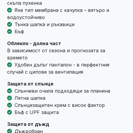
скъпа пухенка
Яке тип мембрана с качулка – вятъро и
водоустойчиво
Тънка шапка и ръкавици
Бъф
Облекло - долна част
В зависимост от сезона и прогнозата за
времето
Удобен дълъг панталон - в перфектния
случай с ципове за вентилация
Защита от слънце
Слънчеви очила подходящи за планина
Лятна шапка
Слънцезащитен крем с висок фактор
Бъф с UPF защита
Защита от дъжд
Дъждобран