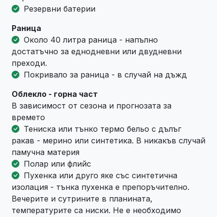
Резервни батерии
Раница
Около 40 литра раница - напълно
достатъчно за еднодневни или двудневни
преходи.
Покривало за раница - в случай на дъжд
Облекло - горна част
В зависимост от сезона и прогнозата за
времето
Тениска или тънко термо бельо с дълъг
ракав - мерино или синтетика. В никакъв случай
памучна материя
Полар или флийс
Пухенка или друго яке със синтетична
изолация - тънка пухенка е препоръчително.
Вечерите и сутрините в планината,
температурите са ниски. Не е необходимо