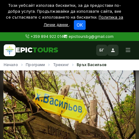
Този уебсайт използва бисквитки, за да предостави по-
дoбра услуга. Продължавайки да използвате сайта, вие
се съгласявате с използването на бисквитки.
Политика за
Лични данни
.
OK
+359 894 922 014
epictoursbg@gmail.com
EPIC
TOURS
БГ
Начало
Програми
Трекинг
Връх Васильов