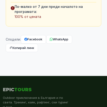
По-малко от 7 дни преди началото на
програмата:
100% от цената
Facebook
WhatsApp
Сподели:
Копирай линк
EPIC
TOURS
Outdoor приключения в България и по
света. Трекинг, каяк, рафтинг, ски туринг
и още.