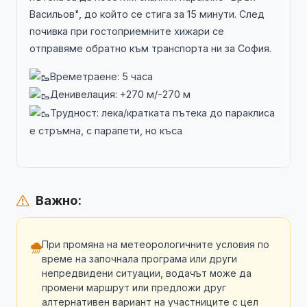
Васильов", до който се стига за 15 минути. След
почивка при гостоприемните хижари се
отправяме обратно към транспорта ни за София.
Времетраене: 5 часа
Денивелация: +270 м/-270 м
Трудност: лека/кратката пътека до параклиса
е стръмна, с парапети, но къса
Важно:
При промяна на метеорологичните условия по
време на започнала програма или други
непредвидени ситуации, водачът може да
промени маршрут или предложи друг
алтернативен вариант на участниците с цел