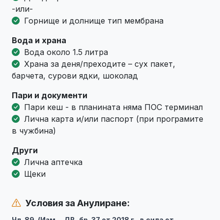
-или-
Горнище и долнище тип мембрана
Вода и храна
Вода около 1.5 литра
Храна за деня/преходите – сух пакет,
барчета, сурови ядки, шоколад
Пари и документи
Пари кеш - в планината няма ПОС терминал
Лична карта и/или паспорт (при програмите
в чужбина)
Други
Лична аптечка
Щеки
Условия за Анулиране:
Чл. 89. (Изм. – ДВ, бр. 37 от 2018 г., в сила от