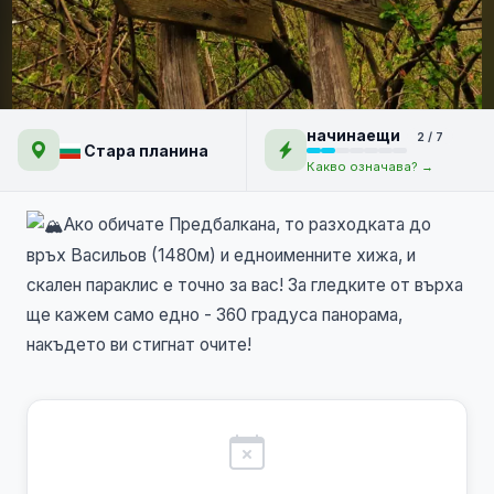
Връх Васильов
начинаещи
2 / 7
Стара планина
Какво означава? →
Ако обичате Предбалкана, то разходката до
връх Васильов (1480м) и едноименните хижа, и
скален параклис е точно за вас! За гледките от върха
ще кажем само едно - 360 градуса панорама,
накъдето ви стигнат очите!