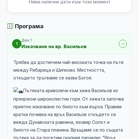
Няма налични дати към този момент
Програма
Ден 1
1
Изкачване на вр. Васильов
Трябва да достигнем най-високата точка на пътя
между Рибарица и Шипково. Местността,
откъдето тръгваме се казва Богоя.
Пътеката криволичи към хижа Васильов из
прекрасни широколистни гори. От хижата започва
приятно изкачване по билото към върха. Правим
кратка почивка на връх Васильов откъдето се
вижда Дунавската равнина, язовир Сопот и
билото на Стара планина. Връщаме се по същата
пътека за да посетим скалния параклис "Връх