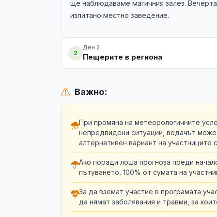
ще наблюдаваме магичния залез. Вечерта
изпитано местно заведение.
Ден 2
2
Пещерите в региона
Важно:
При промяна на метеорологичните усло
непредвидени ситуации, водачът може
алтернативен вариант на участниците 
Ако поради лоша прогноза преди начал
пътуването, 100% от сумата на участни
За да вземат участие в програмата уча
да нямат заболявания и травми, за кои