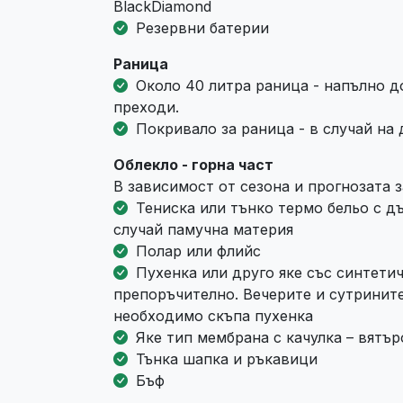
BlackDiamond
Резервни батерии
Раница
Около 40 литра раница - напълно д
преходи.
Покривало за раница - в случай на
Облекло - горна част
В зависимост от сезона и прогнозата 
Тениска или тънко термо бельо с дъ
случай памучна материя
Полар или флийс
Пухенка или друго яке със синтетич
препоръчително. Вечерите и сутрините
необходимо скъпа пухенка
Яке тип мембрана с качулка – вятъ
Тънка шапка и ръкавици
Бъф