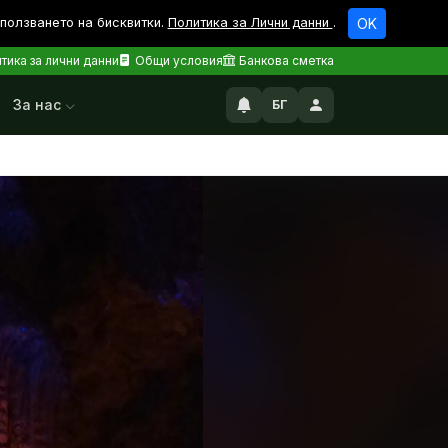
зползването на бисквитки.
Политика за Лични данни
.
OK
тика за лични данни
Общи условия
Банкова сметка
За нас
БГ