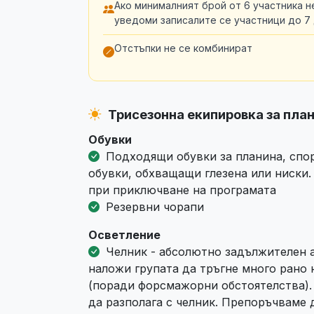
Ако минималният брой от 6 участника 
уведоми записалите се участници до 7
Отстъпки не се комбинират
Трисезонна екипировка за пла
Обувки
Подходящи обувки за планина, спор
обувки, обхващащи глезена или ниски.
при приключване на програмата
Резервни чорапи
Осветление
Челник - абсолютно задължителен а
наложи групата да тръгне много рано
(поради форсмажорни обстоятелства). 
да разполага с челник. Препоръчваме д