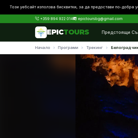
Този уебсайт използва бисквитки, за да предостави по-дoбра у
+359 894 922 014
epictoursbg@gmail.com
EPIC
TOURS
Предстоящи Съ
Начало
Програми
Трекинг
Белоградчик