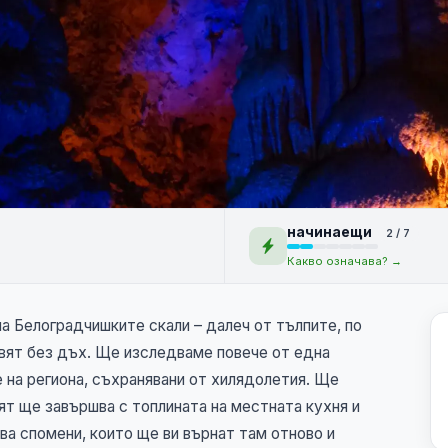
ми, пещери и
начинаещи
2 / 7
Какво означава? →
на Белоградчишките скали – далеч от тълпите, по
авят без дъх. Ще изследваме повече от една
 на региона, съхранявани от хилядолетия. Ще
ят ще завършва с топлината на местната кухня и
а спомени, които ще ви върнат там отново и