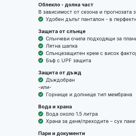
Облекло - долна част
В зависимост от сезона и прогнозата 
Удобен дълъг панталон - в перфектн
Защита от слънце
Слънчеви очила подходящи за план
Лятна шапка
Слънцезащитен крем с висок факто
Бъф с UPF защита
Защита от дъжд
Дъждобран
-или-
Горнище и долнище тип мембрана
Вода и храна
Вода около 1.5 литра
Храна за деня/преходите – сух паке
Пари и документи