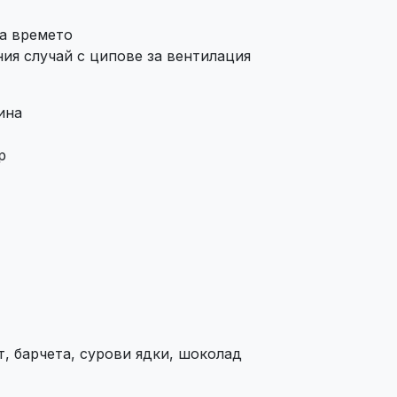
за времето
ия случай с ципове за вентилация
ина
р
т, барчета, сурови ядки, шоколад