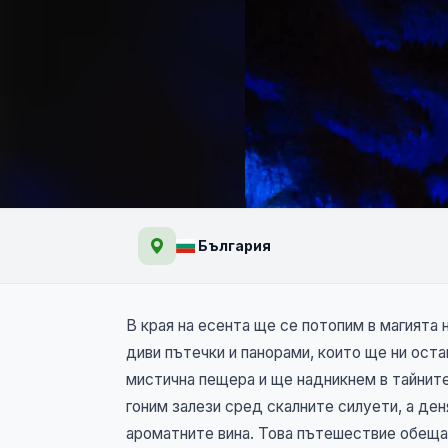
Белоградчик: панора
България
вино
В края на есента ще се потопим в магията 
диви пътечки и панорами, които ще ни ост
мистична пещера и ще надникнем в тайните
гоним залези сред скалните силуети, а ден
ароматните вина. Това пътешествие обещав