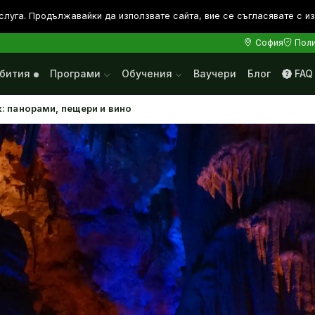
слуга. Продължавайки да използвате сайта, вие се съгласявате с и
София
Поли
бития
Програми
Обучения
Ваучери
Блог
FAQ
: панорами, пещери и вино