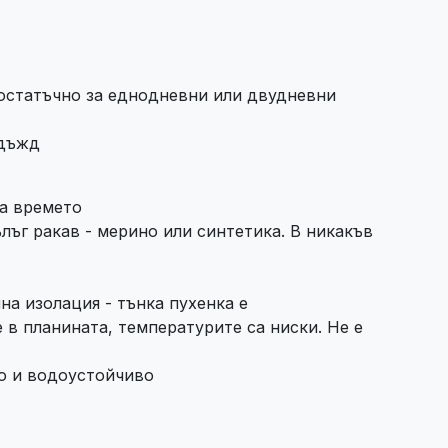
остатъчно за еднодневни или двудневни
 дъжд
за времето
лъг ракав - мерино или синтетика. В никакъв
на изолация - тънка пухенка е
 в планината, температурите са ниски. Не е
ро и водоустойчиво