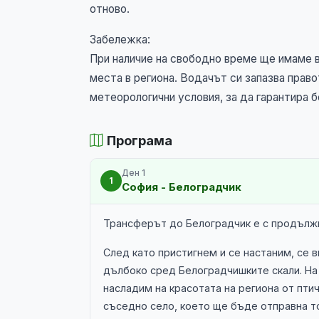
отново.
Забележка:
При наличие на свободно време ще имаме 
места в региона. Водачът си запазва прав
метеорологични условия, за да гарантира 
Програма
Ден 1
1
София - Белоградчик
Трансферът до Белоградчик е с продължи
След като пристигнем и се настаним, се в
дълбоко сред Белоградчишките скали. На 
насладим на красотата на региона от пти
съседно село, което ще бъде отправна т