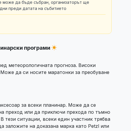
не може да бъде събран, организаторът ще
 дни преди датата на събитието
нинарски програми
ед метеорологичната прогноза. Високи
 Може да си носите маратонки за преобуване
ксесоар за всеки планинар. Може да се
 на преход или да приключи прехода по тъмно
В тези ситуации, всеки един участник трябва
а заложите на доказана марка като Petzl или