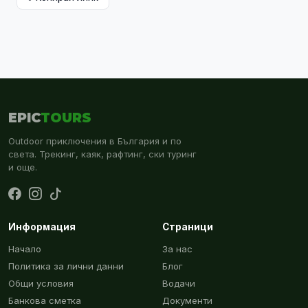
EPIC
TOURS
Outdoor приключения в България и по
света. Трекинг, каяк, рафтинг, ски туринг
и още.
Информация
Страници
Начало
За нас
Политика за лични данни
Блог
Общи условия
Водачи
Банкова сметка
Документи