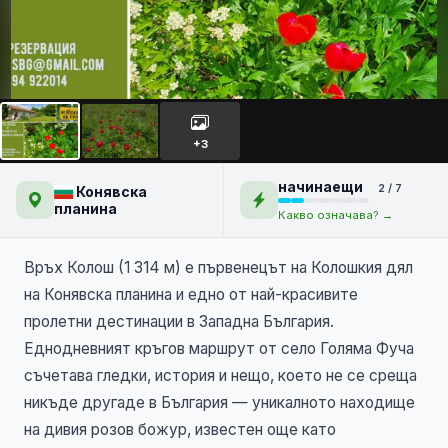
Връх Колош и цветовете на
самодивските божури
+3
начинаещи
2 / 7
Конявска
планина
Какво означава? →
Връх Колош (1 314 м) е първенецът на Колошкия дял
на Конявска планина и едно от най-красивите
пролетни дестинации в Западна България.
Еднодневният кръгов маршрут от село Голяма Фуча
съчетава гледки, история и нещо, което не се среща
никъде другаде в България — уникалното находище
на дивия розов божур, известен още като