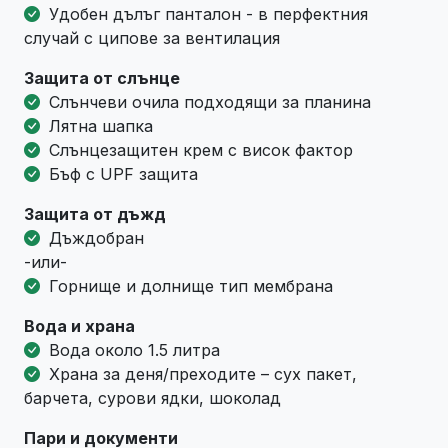
Удобен дълъг панталон - в перфектния
случай с ципове за вентилация
Защита от слънце
Слънчеви очила подходящи за планина
Лятна шапка
Слънцезащитен крем с висок фактор
Бъф с UPF защита
Защита от дъжд
Дъждобран
-или-
Горнище и долнище тип мембрана
Вода и храна
Вода около 1.5 литра
Храна за деня/преходите – сух пакет,
барчета, сурови ядки, шоколад
Пари и документи