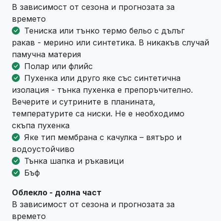
В зависимост от сезона и прогнозата за
времето
Тениска или тънко термо бельо с дълъг
ракав - мерино или синтетика. В никакъв случай
памучна материя
Полар или флийс
Пухенка или друго яке със синтетична
изолация - тънка пухенка е препоръчително.
Вечерите и сутрините в планината,
температурите са ниски. Не е необходимо
скъпа пухенка
Яке тип мембрана с качулка – вятъро и
водоустойчиво
Тънка шапка и ръкавици
Бъф
Облекло - долна част
В зависимост от сезона и прогнозата за
времето