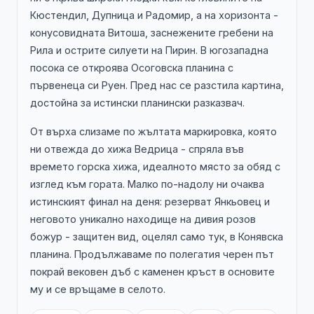
Кюстендил, Дупница и Радомир, а на хоризонта -
конусовидната Витоша, заснежените гребени на
Рила и острите силуети на Пирин. В югозападна
посока се откроява Осоговска планина с
първенеца си Руен. Пред нас се разстила картина,
достойна за истински планински разказвач.
От върха слизаме по жълтата маркировка, която
ни отвежда до хижа Ведрица - спряла във
времето горска хижа, идеалното място за обяд с
изглед към гората. Малко по-надолу ни очаква
истинският финал на деня: резерват Янкьовец и
неговото уникално находище на дивия розов
божур - защитен вид, оцелял само тук, в Конявска
планина. Продължаваме по полегатия черен път
покрай вековен дъб с каменен кръст в основите
му и се връщаме в селото.