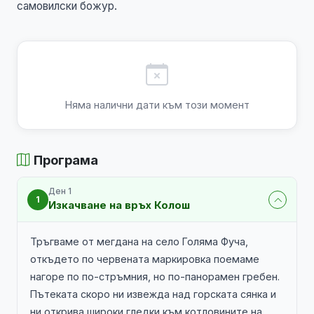
самовилски божур.
Няма налични дати към този момент
Програма
Ден 1
1
Изкачване на връх Колош
Тръгваме от мегдана на село Голяма Фуча,
откъдето по червената маркировка поемаме
нагоре по по-стръмния, но по-панорамен гребен.
Пътеката скоро ни извежда над горската сянка и
ни открива широки гледки към котловините на