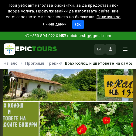
Този уебсайт използва бисквитки, за да предостави по-
дoбра услуга. Продължавайки да използвате сайта, вие
се съгласявате с използването на бисквитки.
Политика за
Лични данни
.
OK
+359 894 922 014
epictoursbg@gmail.com
EPIC
TOURS
БГ
Начало
Програми
Трекинг
Връх Колош и цветовете на самод