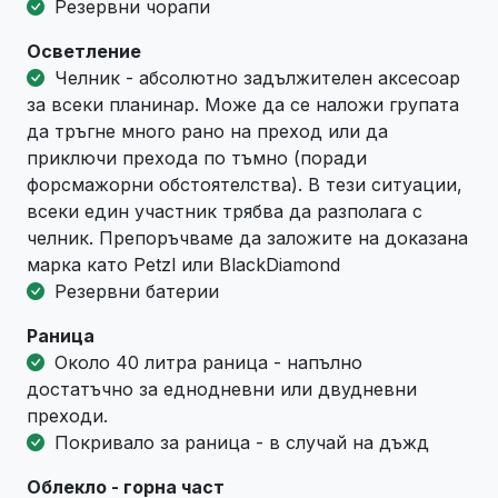
Резервни чорапи
Осветление
Челник - абсолютно задължителен аксесоар
за всеки планинар. Може да се наложи групата
да тръгне много рано на преход или да
приключи прехода по тъмно (поради
форсмажорни обстоятелства). В тези ситуации,
всеки един участник трябва да разполага с
челник. Препоръчваме да заложите на доказана
марка като Petzl или BlackDiamond
Резервни батерии
Раница
Около 40 литра раница - напълно
достатъчно за еднодневни или двудневни
преходи.
Покривало за раница - в случай на дъжд
Облекло - горна част