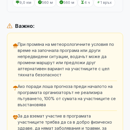
9,0 км
560 м
560 м
4 ч
1 връх
Важно:
При промяна на метеорологичните условия по
време на започнала програма или други
непредвидени ситуации, водачът може да
промени маршрут или предложи друг
алтернативен вариант на участниците с цел
тяхната безопасност
Ако поради лоша прогноза преди началото на
програмата организаторът не реализира
пътуването, 100% от сумата на участниците се
възстановява
За да вземат участие в програмата
участниците трябва да са в добро физическо
здраве, да нямат заболявания и травми, за