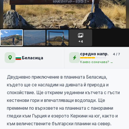
Беласица: планина на
върхове и водопади
+4
средно напр.
4 / 7
Беласица
Какво означава? →
Двудневно приключение в планината Беласица,
където ще се насладим на дивната й природа и
спокойствие. Ще открием уединени кътчета с гъсти
кестенови гори и впечатляващи водопади. Ще
преминем по върховете на планината с панорамни
гледки към Гърция и езерото Керкини на юг, както и
към величествените български планини на север.