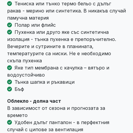
Тениска или тънко термо бельо с дълъг
ракав - мерино или синтетика. В никакъв случай
памучна материя
Полар или флийс
Пухенка или друго яке със синтетична
изолация - тънка пухенка е препоръчително.
Вечерите и сутрините в планината,
температурите са ниски. Не е необходимо
скъпа пухенка
Яке тип мембрана с качулка – вятъро и
водоустойчиво
Тънка шапка и ръкавици
Бъф
Облекло - долна част
В зависимост от сезона и прогнозата за
времето
Удобен дълъг панталон - в перфектния
случай с ципове за вентилация