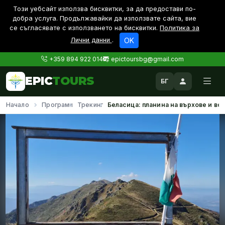
Този уебсайт използва бисквитки, за да предостави по-
дoбра услуга. Продължавайки да използвате сайта, вие
се съгласявате с използването на бисквитки.
Политика за
Лични данни
.
OK
+359 894 922 014
epictoursbg@gmail.com
EPIC
TOURS
БГ
Начало
Програми
Трекинг
Беласица: планина на върхове и во