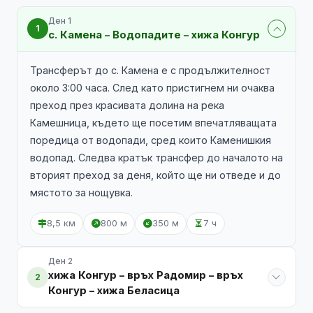
Ден 1
1
с. Камена – Водопадите – хижа Конгур
Трансферът до с. Камена е с продължителност
около 3:00 часа. След като пристигнем ни очаква
преход през красивата долина на река
Камешница, където ще посетим впечатляващата
поредица от водопади, сред които Каменишкия
водопад. Следва кратък трансфер до началото на
вторият преход за деня, който ще ни отведе и до
мястото за нощувка.
8,5 км
800 м
350 м
7 ч
Ден 2
хижа Конгур – връх Радомир – връх
2
Конгур – хижа Беласица