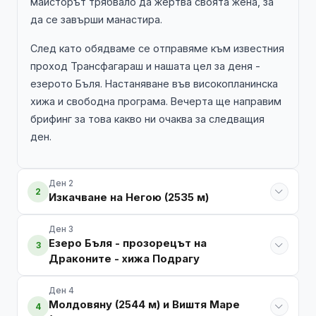
майсторът трябвало да жертва своята жена, за
да се завърши манастира.
След като обядваме се отправяме към известния
проход Трансфагараш и нашата цел за деня -
езерото Бъля. Настаняване във високопланинска
хижа и свободна програма. Вечерта ще направим
брифинг за това какво ни очаква за следващия
ден.
Ден 2
2
Изкачване на Негою (2535 м)
Ден 3
Езеро Бъля - прозорецът на
3
Драконите - хижа Подрагу
Ден 4
Молдовяну (2544 м) и Виштя Маре
4