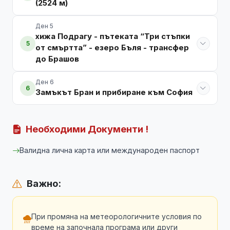
(2524 м)
Ден 5
хижа Подрагу - пътеката “Три стъпки
5
от смъртта” - езеро Бъля - трансфер
до Брашов
Ден 6
6
Замъкът Бран и прибиране към София
Необходими Документи !
Валидна лична карта или международен паспорт
Важно:
При промяна на метеорологичните условия по
време на започнала програма или други