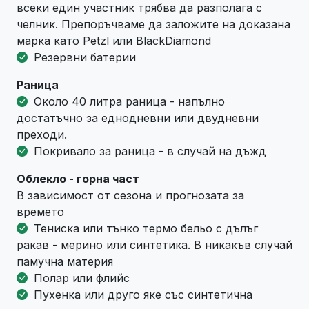
всеки един участник трябва да разполага с
челник. Препоръчваме да заложите на доказана
марка като Petzl или BlackDiamond
Резервни батерии
Раница
Около 40 литра раница - напълно
достатъчно за еднодневни или двудневни
преходи.
Покривало за раница - в случай на дъжд
Облекло - горна част
В зависимост от сезона и прогнозата за
времето
Тениска или тънко термо бельо с дълъг
ракав - мерино или синтетика. В никакъв случай
памучна материя
Полар или флийс
Пухенка или друго яке със синтетична