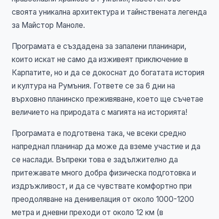
своята уникална архитектура и тайнствената легенда
за Майстор Маноле.
Програмата е създадена за запалени планинари,
които искат не само да изживеят приключение в
Карпатите, но и да се докоснат до богатата история
и култура на Румъния. Гответе се за 6 дни на
върховно планинско преживяване, което ще съчетае
величието на природата с магията на историята!
Програмата е подготвена така, че всеки средно
напреднал планинар да може да вземе участие и да
се наслади. Въпреки това е задължително да
притежавате много добра физическа подготовка и
издръжливост, и да се чувствате комфортно при
преодоляване на денивелация от около 1000-1200
метра и дневни преходи от около 12 км (в