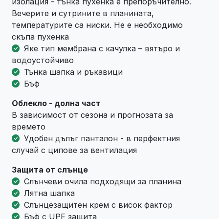
изолация - тънка пухенка е препоръчително.
Вечерите и сутрините в планината,
температурите са ниски. Не е необходимо
скъпа пухенка
Яке тип мембрана с качулка – вятъро и
водоустойчиво
Тънка шапка и ръкавици
Бъф
Облекло - долна част
В зависимост от сезона и прогнозата за
времето
Удобен дълъг панталон - в перфектния
случай с ципове за вентилация
Защита от слънце
Слънчеви очила подходящи за планина
Лятна шапка
Слънцезащитен крем с висок фактор
Бъф с UPF защита