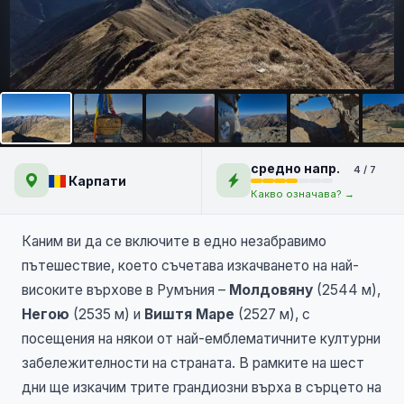
Първенците на Румъния -
Молдовяну и Негою
НОВО
средно напр.
4 / 7
Карпати
Какво означава? →
Каним ви да се включите в едно незабравимо
пътешествие, което съчетава изкачването на най-
високите върхове в Румъния –
Молдовяну
(2544 м),
Негою
(2535 м) и
Виштя Маре
(2527 м), с
посещения на някои от най-емблематичните културни
забележителности на страната. В рамките на шест
дни ще изкачим трите грандиозни върха в сърцето на