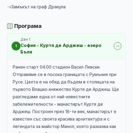
Замъкът на граф Дракула
Програма
Ден 1
София - Куртя де Арджеш - езеро
1
Бъля
Ранен старт 04:00 стадион Васил Левски.
Отправяме се в посока границата с Румъния при
Русе. Целта е на обяд да бъдем в столицата на
първото Влашко княжество Куртя де Арджеш. Ще
разгледаме една от най-известните
забележителности - манастирът Куртя де
Арджеш. Построен през 16-ти век, манастирът е
известен със своята красива архитектура и с
легендата за майстор Манол, която разказва как