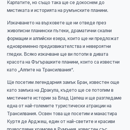
Карпатите, но също така ще се докоснем до
мистиката и историята на румънските планини.
Изкачването на върховете ще ни отведе през
живописни планински пътеки, драматични скални
формации и алпийски езера, които ще ни предложат
едновременно предизвикателства и невероятни
гледки. Всяко изкачване ще ви потопи в дивата
красота на Фъгърашките планини, които са известни
като „Алпите на Трансилвания“.
Ще посетим легендарния замък Бран, известен още
като замъка на Дракула, където ще се потопим в
мистичните истории за Влад Цепеш и ще разгледаме
една от най-големите туристически атракции на
Трансилвания. Освен това ще посетим и манастира
Куртя де Арджеш, един от най-светите и красиви
православни храмове в Румъния, известен със