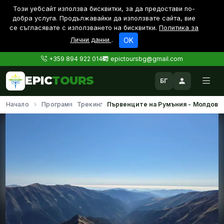
Този уебсайт използва бисквитки, за да предостави по-
дoбра услуга. Продължавайки да използвате сайта, вие
се съгласявате с използването на бисквитки.
Политика за
Лични данни
.
OK
+359 894 922 014
epictoursbg@gmail.com
EPIC
TOURS
БГ
Начало
Програми
Трекинг
Първенците на Румъния - Молдовя