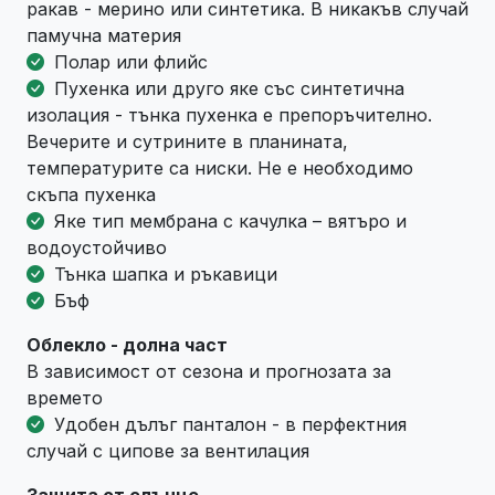
ракав - мерино или синтетика. В никакъв случай
памучна материя
Полар или флийс
Пухенка или друго яке със синтетична
изолация - тънка пухенка е препоръчително.
Вечерите и сутрините в планината,
температурите са ниски. Не е необходимо
скъпа пухенка
Яке тип мембрана с качулка – вятъро и
водоустойчиво
Тънка шапка и ръкавици
Бъф
Облекло - долна част
В зависимост от сезона и прогнозата за
времето
Удобен дълъг панталон - в перфектния
случай с ципове за вентилация