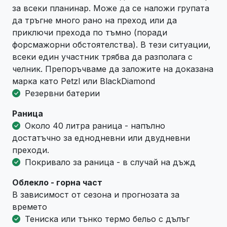
за всеки планинар. Може да се наложи групата
да тръгне много рано на преход или да
приключи прехода по тъмно (поради
форсмажорни обстоятелства). В тези ситуации,
всеки един участник трябва да разполага с
челник. Препоръчваме да заложите на доказана
марка като Petzl или BlackDiamond
Резервни батерии
Раница
Около 40 литра раница - напълно
достатъчно за еднодневни или двудневни
преходи.
Покривало за раница - в случай на дъжд
Облекло - горна част
В зависимост от сезона и прогнозата за
времето
Тениска или тънко термо бельо с дълъг