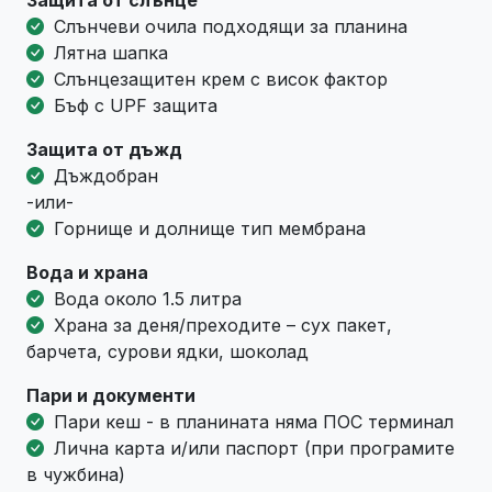
Защита от слънце
Слънчеви очила подходящи за планина
Лятна шапка
Слънцезащитен крем с висок фактор
Бъф с UPF защита
Защита от дъжд
Дъждобран
-или-
Горнище и долнище тип мембрана
Вода и храна
Вода около 1.5 литра
Храна за деня/преходите – сух пакет,
барчета, сурови ядки, шоколад
Пари и документи
Пари кеш - в планината няма ПОС терминал
Лична карта и/или паспорт (при програмите
в чужбина)