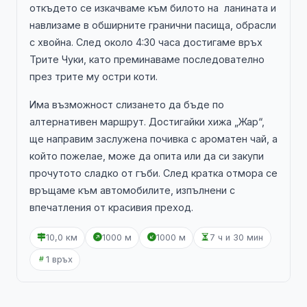
откъдето се изкачваме към билото на ланината и
навлизаме в обширните гранични пасища, обрасли
с хвойна. След около 4:30 часа достигаме връх
Трите Чуки, като преминаваме последователно
през трите му остри коти.
Има възможност слизането да бъде по
алтернативен маршрут. Достигайки хижа „Жар“,
ще направим заслужена почивка с ароматен чай, а
който пожелае, може да опита или да си закупи
прочутото сладко от гъби. След кратка отмора се
връщаме към автомобилите, изпълнени с
впечатления от красивия преход.
10,0 км
1000 м
1000 м
7 ч и 30 мин
1 връх