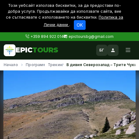
Този уебсайт използва бисквитки, за да предостави по-
дoбра услуга. Продължавайки да използвате сайта, вие
се съгласявате с използването на бисквитки.
Политика за
Лични данни
.
OK
+359 894 922 014
epictoursbg@gmail.com
EPIC
TOURS
БГ
Начало
Програми
Трекинг
В дивия Северозапад – Трите Чуки 