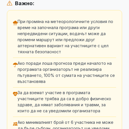
Важно:
При промяна на метеорологичните условия по
време на започнала програма или други
непредвидени ситуации, водачът може да
промени маршрут или предложи друг
алтернативен вариант на участниците с цел
тяхната безопасност
Ако поради лоша прогноза преди началото на
програмата организаторът не реализира
пътуването, 100% от сумата на участниците се
възстановява
За да вземат участие в програмата
участниците трябва да са в добро физическо
здраве, да нямат заболявания и травми, за
които да не са уведомили организатора
Ако минималният брой от 6 участника не може
да бъде събран, организаторът ще уведоми