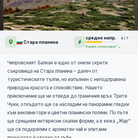
В дивия Северозапад –
средно напр.
4 / 7
Трите Чуки и сладкото от
Стара планина
Какво означава? →
гъби на Чипровския Балкан
НОВО
Чипровският Балкан е едно от онези скрити
съкровища на Стара планина – далеч от
туристическите тълпи, но изпълнен с неподправена
природна красота и спокойствие. Нашето
приключение ще ни отведе до граничния връх Трите
Чуки, откъдето ще се насладим на панорамни гледки
към вековни гори и цветни планински поляни. По пътя
ще срещнем интересни скални форми, а в хижа „Жар“
ще се подкрепим с ароматен чай и опитаме
прочутото ѝ сладко от гъби.