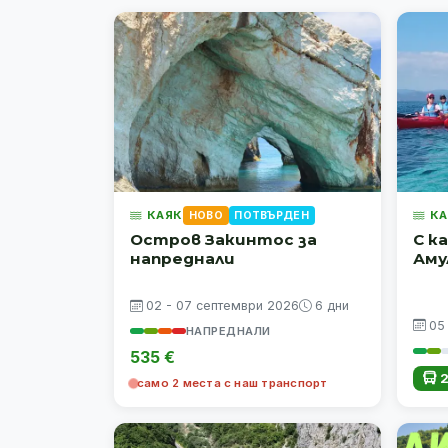
КАЯК
КА
НОВО
ПОТВЪРДЕН
Остров Закинтос за
С к
напреднали
Аму
02 - 07 септември 2026
6 дни
05
НАПРЕДНАЛИ
535 €
2
само 2 места с наш транспорт