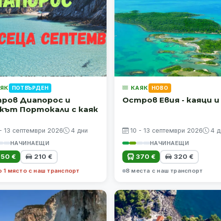
ЯК
КАЯК
ПОТВЪРДЕН
НОВО
ров Диапорос и
Остров Евия - каяци и
жът Портокали с каяк
 - 13 септември 2026
4 дни
10 - 13 септември 2026
4 д
НАЧИНАЕЩИ
НАЧИНАЕЩИ
50 €
210 €
370 €
320 €
 1 място с наш транспорт
8 места с наш транспорт