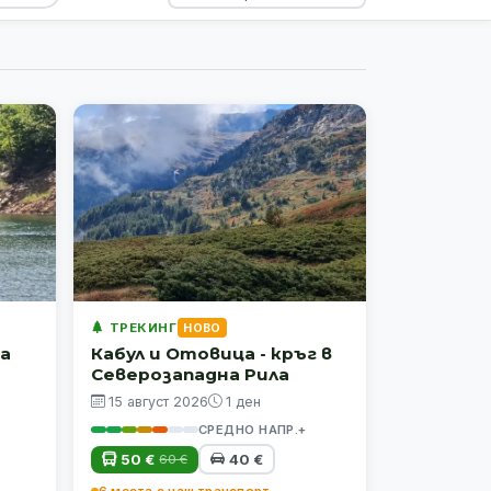
ТРЕКИНГ
НОВО
ча
Кабул и Отовица - кръг в
Северозападна Рила
15 август 2026
1 ден
СРЕДНО НАПР.+
50 €
40 €
60 €
6 места с наш транспорт