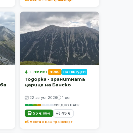
ТРЕКИНГ
НОВО
ПОТВЪРДЕН
Тодорка - гранитната
ъба
царица на Банско
22 август 2026
1 ден
СРЕДНО НАПР.
55 €
45 €
65 €
5 места с наш транспорт