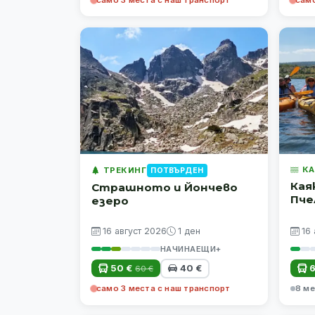
КА
ТРЕКИНГ
ПОТВЪРДЕН
Кая
Страшното и Йончево
Пче
езеро
16 август 2026
1 ден
16
НАЧИНАЕЩИ+
50 €
40 €
6
60 €
само 3 места с наш транспорт
8 ме