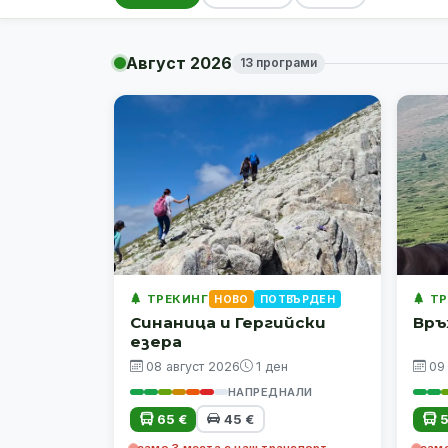
Август 2026
13 програми
ТРЕКИНГ
ТР
НОВО
ПОТВЪРДЕН
Синаница и Гергийски
Връ
езера
08 август 2026
1 ден
09
НАПРЕДНАЛИ
65 €
45 €
5
само 3 места с наш транспорт
само