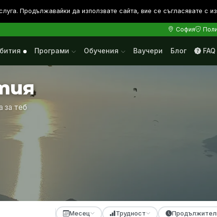
слуга. Продължавайки да използвате сайта, вие се съгласявате с и
София
Поли
бития
Програми
Обучения
Ваучери
Блог
FAQ
тия
а за теб
Месец
Трудност
Продължител