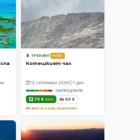
ТРЕКИНГ
НОВО
 спа
Котешкият чал
ни
12 септември 2026
1 ден
НАПРЕДНАЛИ
75 €
60 €
90 €
4 места с наш транспорт