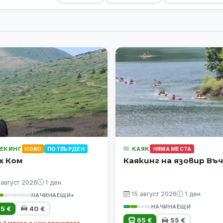
ЕКИНГ
КАЯК
НОВО
ПОТВЪРДЕН
НЯМА МЕСТА
х Ком
Каякинг на язовир Въ
 август 2026
1 ден
15 август 2026
1 ден
НАЧИНАЕЩИ+
НАЧИНАЕЩИ
5 €
40 €
65 €
55 €
 1 място с наш транспорт