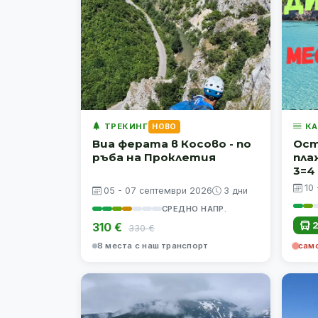
ТРЕКИНГ
КА
НОВО
Виа ферата в Косово - по
Ост
ръба на Проклетия
пла
3=4
10
05 - 07 септември 2026
3 дни
СРЕДНО НАПР.
2
310 €
330 €
8 места с наш транспорт
само