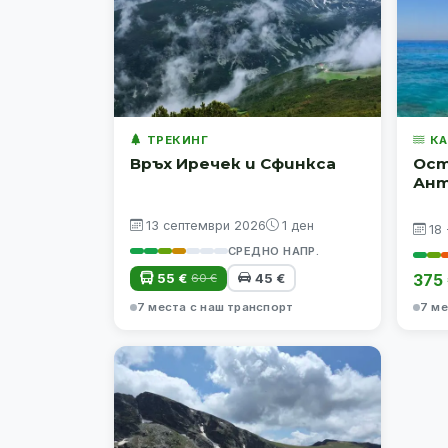
ТРЕКИНГ
КА
Връх Иречек и Сфинкса
Ост
Ант
13 септември 2026
1 ден
18
СРЕДНО НАПР.
55 €
45 €
375
60 €
7 места с наш транспорт
7 ме