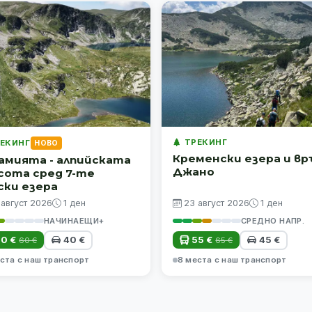
ТРЕКИНГ
ЕКИНГ
НОВО
Кременски езера и вр
амията - алпийската
Джано
сота сред 7-те
ски езера
 август 2026
1 ден
23 август 2026
1 ден
НАЧИНАЕЩИ+
СРЕДНО НАПР.
0 €
40 €
55 €
45 €
60 €
65 €
ста с наш транспорт
8 места с наш транспорт