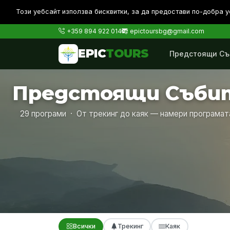
Този уебсайт използва бисквитки, за да предостави по-дoбра у
+359 894 922 014
epictoursbg@gmail.com
EPIC
TOURS
Предстоящи Съ
Предстоящи Съби
29 програми · От трекинг до каяк — намери програмат
Всички
Трекинг
Каяк