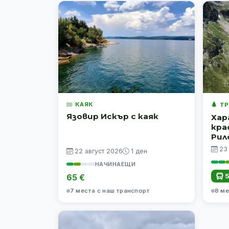
КАЯК
ТР
Язовир Искър с каяк
Хар
кра
Рил
23
22 август 2026
1 ден
НАЧИНАЕЩИ
5
65 €
7 места с наш транспорт
8 ме