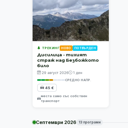
ТРЕКИНГ
НОВО
ПОТВЪРДЕН
Дисилица - тихият
страж над Безбожкото
било
29 август 2026
1 ден
СРЕДНО НАПР.
45 €
места само със собствен
транспорт
Септември 2026
13 програми