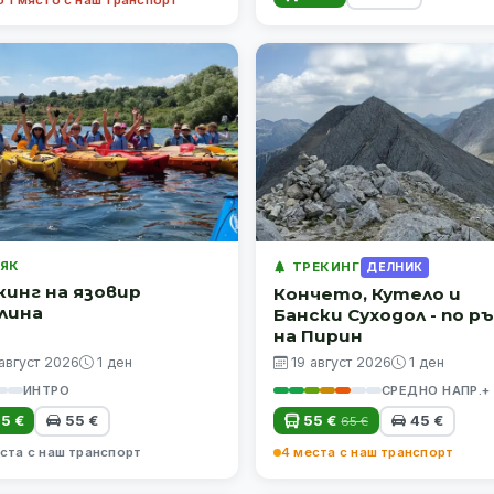
ЯК
ТРЕКИНГ
ДЕЛНИК
кинг на язовир
Кончето, Кутело и
лина
Бански Суходол - по р
на Пирин
 август 2026
1 ден
19 август 2026
1 ден
ИНТРО
СРЕДНО НАПР.+
5 €
55 €
55 €
45 €
65 €
ста с наш транспорт
4 места с наш транспорт