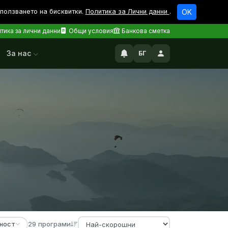
зползването на бисквитки.
Политика за Лични данни
.
OK
тика за лични данни
Общи условия
Банкова сметка
За нас
БГ
29 програми
ност