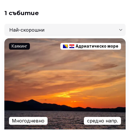
1 събитие
Най-скорошни
Най-скорошни
Каякинг
Адриатическо море
Най-ниска цена
Най-висока цена
Най-продължителни
Многодневно
средно напр.