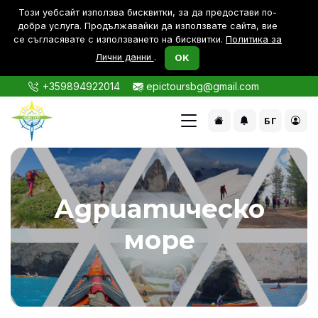
Този уебсайт използва бисквитки, за да предостави по-
дoбра услуга. Продължавайки да използвате сайта, вие
се съгласявате с използването на бисквитки.
Политика за
Лични данни
.
OK
+359894922014
epictoursbg@gmail.com
БГ
Адриатическо
море