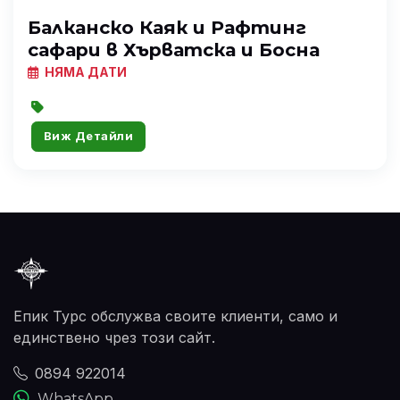
Балканско Каяк и Рафтинг
сафари в Хърватска и Босна
НЯМА ДАТИ
Виж Детайли
Епик Турс обслужва своите клиенти, само и
единствено чрез този сайт.
0894 922014
WhatsApp