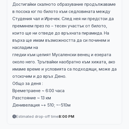
Достигайки скалното образувание продължаваме
в посока юг по билото към седловината между
Студения чал и Иречек. След нея ни предстои да
преминем през по – тесен участък от билото,
които ще ни отведе до връхната пирамида. На
върха ще имам възможността да си починем и
насладим на
гледки към целият Мусаленски венец и езерата
около него. Тръгвайки наобратно към хижата, ако
имаме време и условията са подходящи, може да
отскочим и до връх Дено.
Общо за деня :
Времетраене ~ 6:00 часа
Разстояние ~ 13 км
Денивелация ~+ 510; ~-510м
Estimated drop-off time
8:00 PM