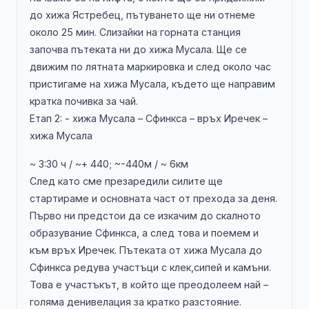
до хижа Ястребец, пътуването ще ни отнеме
около 25 мин. Слизайки на горната станция
започва пътеката ни до хижа Мусала. Ще се
движим по лятната маркировка и след около час
пристигаме на хижа Мусала, където ще направим
кратка почивка за чай.
Етап 2: - хижа Мусала – Сфинкса – връх Иречек –
хижа Мусала
~ 3:30 ч / ~+ 440; ~-440м / ~ 6км
След като сме презаредили силите ще
стартираме и основната част от прехода за деня.
Първо ни предстои да се изкачим до скалното
образувание Сфинкса, а след това и поемем и
към връх Иречек. Пътеката от хижа Мусала до
Сфинкса редува участъци с клек,сипей и камъни.
Това е участъкът, в който ще преодолеем най –
голяма денивелация за кратко разстояние.