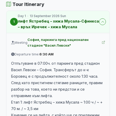
Tour Itinerary
Day 1 · 13 September 2026 Sun
лифт Ястребец – хижа Мусала-Сфинкса
1
– връх Иречек – хижа Мусала
София, паркинга пред национален
Meeting
стадион "Васил Левски"
Departure time:
6:30 AM
Отпътуване в 07:00ч. от паркинга пред стадион
Васил Левски – София. Трансферът до к-к
Боровец е с продължителност около 1:30 часа.
След като пристигнем стягаме раниците, правим
разбор на това, което ни предстои и се
отправяме към лифта.
Етап 1: лифт Ястребец – хижа Мусала ~ 1:00 ч / ~ +
70 м. / ~ 3,5 км
Качваме се на лифта, с който ще се придвижим