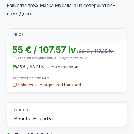
извисява връх Малка Мусала, а на североизток –
връх Дено.
PRICE
55 € / 107.57 lv.
60 € / 117.35 lv.
(1)
Discount available until 03 September 2026
45 € / 88.01 lv. — own transport
All prices include VAT!
7 places with organized transport
GUIDES
Pencho Popadiyn