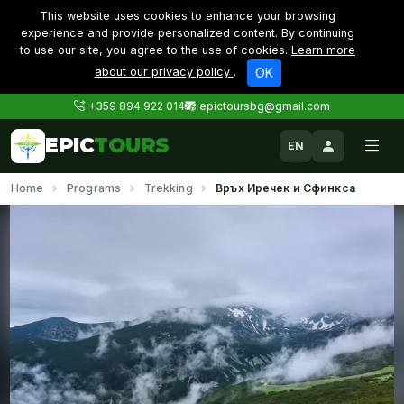
This website uses cookies to enhance your browsing
experience and provide personalized content. By continuing
to use our site, you agree to the use of cookies.
Learn more
about our privacy policy
.
OK
+359 894 922 014
epictoursbg@gmail.com
EPIC
TOURS
EN
Home
Programs
Trekking
Връх Иречек и Сфинкса