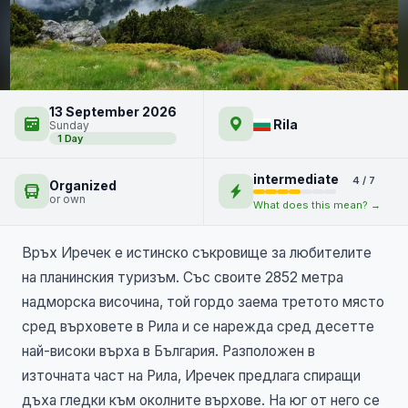
Връх Иречек и Сфинкса
13 September 2026
Rila
Sunday
1 Day
intermediate
4 / 7
Organized
or own
What does this mean? →
Връх Иречек е истинско съкровище за любителите
на планинския туризъм. Със своите 2852 метра
надморска височина, той гордо заема третото място
сред върховете в Рила и се нарежда сред десетте
най-високи върха в България. Разположен в
източната част на Рила, Иречек предлага спиращи
дъха гледки към околните върхове. На юг от него се