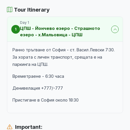
Tour Itinerary
Day 1
ЦПШ - Йончево езеро - Страшното
1
езеро - х.Мальовица - ЦПШ
Ранно тръгване от София - ст. Васил Левски 7:30.
За хората с личен транспорт, срещата е на
паркинга на ЦПШ.
Времетраене - 6:30 часа
Денивелация +777/-777
Пристигане в София около 18:30
Important: