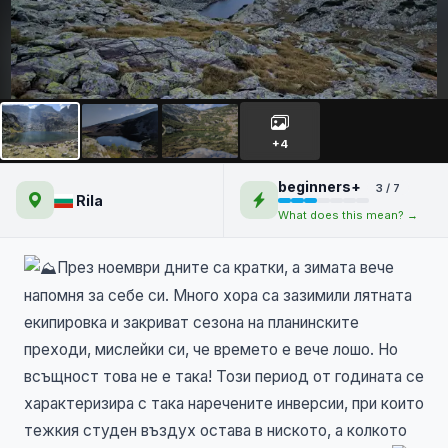
Страшно и Йончево езеро
+4
beginners+
3 / 7
Rila
What does this mean? →
През ноември дните са кратки, а зимата вече
напомня за себе си. Много хора са зазимили лятната
екипировка и закриват сезона на планинските
преходи, мислейки си, че времето е вече лошо. Но
всъщност това не е така! Този период от годината се
характеризира с така наречените инверсии, при които
тежкия студен въздух остава в ниското, а колкото