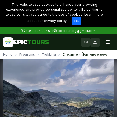
This website uses cookies to enhance your browsing
experience and provide personalized content. By continuing
to use our site, you agree to the use of cookies.
Learn more
about our privacy policy
.
OK
+359 894 922 014
epictoursbg@gmail.com
EPIC
TOURS
EN
Home
Programs
Trekking
Страшно и Йончево езеро