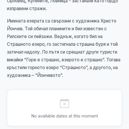
Орловец, Купените, Ловница - застанали като гордо
изправени стражи.
Имената езерата са свързани с художника Христо
Йончев. Той обичал планините и бил известен с
Рилските си пейзажи. Веднъж, когато бил на
Страшното езеро, го застигнала страшна буря и той
затичал надолу. По пътя си срещнат други туристи
викайки “Горе е страшно, езерото е страшно”. Тогава
кръстили горното езеро “Страшното”, а другото, на
художника – “Йончевото”.
No available dates at this moment