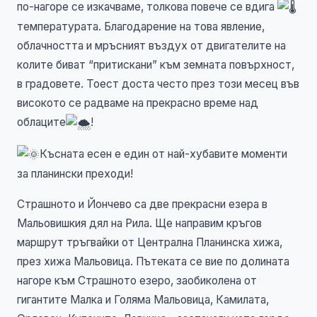
по-нагоре се изкачваме, толкова повече се вдига
температурата. Благодарение на това явление,
облачността и мръсният въздух от двигателите на
колите биват “притискани” към земната повърхност,
в градовете. Тоест доста често през този месец във
високото се радваме на прекрасно време над
облаците
!
Късната есен е един от най-хубавите моменти
за планински преходи!
Страшното и Йончево са две прекрасни езера в
Мальовишкия дял на Рила. Ще направим кръгов
маршрут тръгвайки от Централна Планинска хижа,
през хижа Мальовица. Пътеката се вие по долината
нагоре към Страшното езеро, заобиколена от
гигантите Малка и Голяма Мальовица, Камилата,