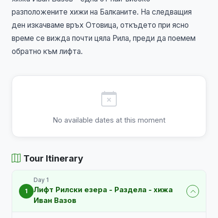
разположените хижи на Балканите. На следващия
ден изкачваме връх Отовица, откъдето при ясно
време се вижда почти цяла Рила, преди да поемем
обратно към лифта.
No available dates at this moment
Tour Itinerary
Day 1
Лифт Рилски езера - Раздела - хижа
1
Иван Вазов