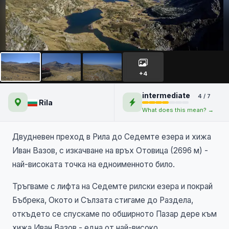
7-те Рилски езера и хижа
Иван Вазов
+4
intermediate
4 / 7
Rila
What does this mean? →
Двудневен преход в Рила до
Седемте езера и хижа
Иван
Вазов, с изкачване на
връх Отовица (2696 м) -
най-високата точка на
едноименното било.
Тръгваме с лифта на Седемте рилски езера и покрай
Бъбрека, Окото и Сълзата стигаме до Раздела,
откъдето се спускаме по обширното Пазар дере към
хижа Иван Вазов - една от най-високо