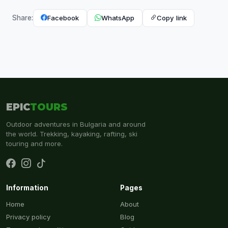
Facebook
WhatsApp
Copy link
Share:
EPIC
TOURS
Outdoor adventures in Bulgaria and around
the world. Trekking, kayaking, rafting, ski
touring and more.
Information
Pages
Home
About
Privacy policy
Blog