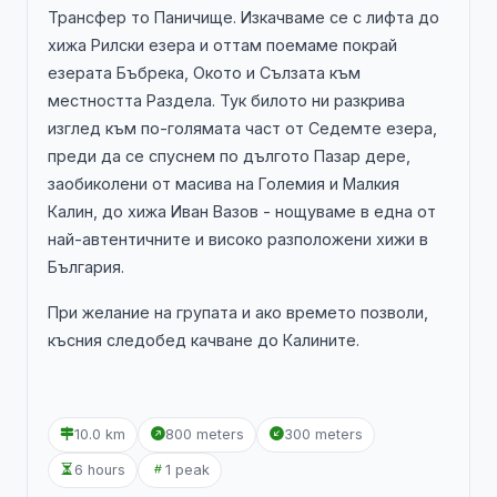
Трансфер то Паничище. Изкачваме се с лифта до
хижа Рилски езера и оттам поемаме покрай
езерата Бъбрека, Окото и Сълзата към
местността Раздела. Тук билото ни разкрива
изглед към по-голямата част от Седемте езера,
преди да се спуснем по дългото Пазар дере,
заобиколени от масива на Големия и Малкия
Калин, до хижа Иван Вазов - нощуваме в една от
най-автентичните и високо разположени хижи в
България.
При желание на групата и ако времето позволи,
късния следобед качване до Калините.
10.0 km
800 meters
300 meters
6 hours
1 peak