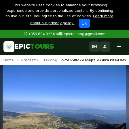
This website uses cookies to enhance your browsing
experience and provide personalized content. By continuing
to use our site, you agree to the use of cookies.
Learn more
about our privacy policy
.
OK
+359 894 922 014
epictoursbg@gmail.com
EPIC
TOURS
EN
Home
Programs
Trekking
7-те Рилски езера и хижа Иван Вазо