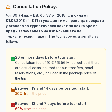
Cancellation Policy:
Чл. 89. (Изм. – ДВ, бр. 37 от 2018 г., в сила от
01.07.2018 г.) (1) Пътуващият има право да прекрати
договора за туристически пакет по всяко време
преди започването на изпълнението на
туристическия пакет.
The tourist owes a penalty as
follows:
20 or more days before tour start:
Cancellation fee of 10 € / 19.56 lv., as well as if there
are actual costs incurred for bus transfers, hotel
reservations, etc., included in the package price of
the trip
Between 19 and 14 days before tour start:
30% from the price
Between 13 and 7 days before tour start:
60% from the price