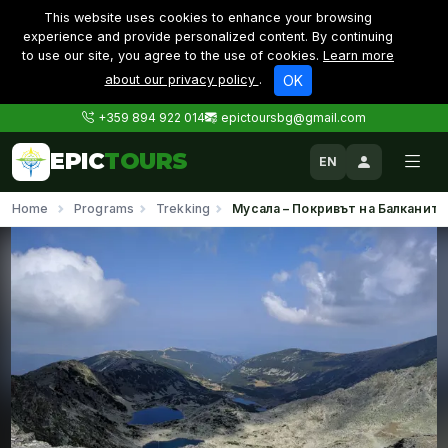
This website uses cookies to enhance your browsing
experience and provide personalized content. By continuing
to use our site, you agree to the use of cookies.
Learn more
about our privacy policy
.
OK
+359 894 922 014
epictoursbg@gmail.com
EPIC
TOURS
EN
Home
Programs
Trekking
Мусала – Покривът на Балканите