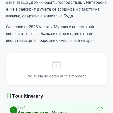
означаващо „доминиращ“, „господстващ“. Интересно
е, че в санскрит думата се асоциира и с мистична
планина, свързана с живота на Буда.
Със своите 2925 м, връх Мусала е не само най-
високата точка на Балканите, но и един от най-
впечатляващите природни символи на България.
No available dates at this moment
Tour Itinerary
Day 1
1
Изкачване на вр. Мусала