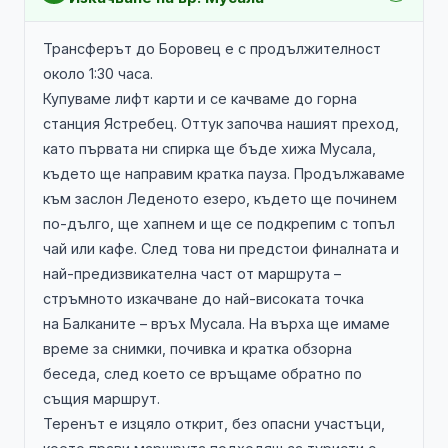
Трансферът до Боровец е с продължителност
около 1:30 часа.
Купуваме лифт карти и се качваме до горна
станция Ястребец. Оттук започва нашият преход,
като първата ни спирка ще бъде хижа Мусала,
където ще направим кратка пауза. Продължаваме
към заслон Леденото езеро, където ще починем
по-дълго, ще хапнем и ще се подкрепим с топъл
чай или кафе. След това ни предстои финалната и
най-предизвикателна част от маршрута –
стръмното изкачване до най-високата точка
на Балканите – връх Мусала. На върха ще имаме
време за снимки, почивка и кратка обзорна
беседа, след което се връщаме обратно по
същия маршрут.
Теренът е изцяло открит, без опасни участъци,