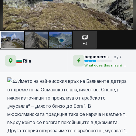
Мусала – Покривът на
Балканите
+4
beginners+
3 / 7
Rila
What does this mean? →
Името на най-високия връх на Балканите датира
от времето на Османското владичество. Според
някои източници то произлиза от арабското
„мусалла“ – „място близо до Бога“. В
мюсюлманската традиция така се нарича и камъкът,
върху който се полагат покойниците в джамията.
Друга теория свързва името с арабското „мусалат“,