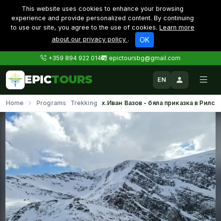
This website uses cookies to enhance your browsing
experience and provide personalized content. By continuing
to use our site, you agree to the use of cookies.
Learn more
about our privacy policy
.
OK
+359 894 922 014
epictoursbg@gmail.com
EPIC
TOURS
EN
Home
Programs
Trekking
х.Иван Вазов - бяла приказка в Рилс