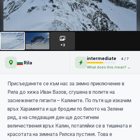
х.Иван Вазов - бяла
приказка в Рилската
+3
пустиня
intermediate
4 / 7
Rila
What does this mean? →
Присъединете се към нас за зимно приключение в
Рила до хижа Иван Вазов, сгушена в полите на
заснежените гиганти – Калините. По пътя ще изкачим
връх Харамията и ще бродим по билото на Зелени
рид, а на следващия ден ще достигнем
величествения връх Калин, потапяйки се в тишината и
красотата на зимната Рилска пустиня. Това е