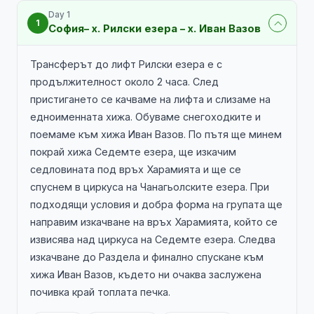
Day 1
1
София– х. Рилски езера – х. Иван Вазов
Трансферът до лифт Рилски езера е с
продължителност около 2 часа. След
пристигането се качваме на лифта и слизаме на
едноименната хижа. Обуваме снегоходките и
поемаме към хижа Иван Вазов. По пътя ще минем
покрай хижа Седемте езера, ще изкачим
седловината под връх Харамията и ще се
спуснем в циркуса на Чанагьолските езера. При
подходящи условия и добра форма на групата ще
направим изкачване на връх Харамията, който се
извисява над циркуса на Седемте езера. Следва
изкачване до Раздела и финално спускане към
хижа Иван Вазов, където ни очаква заслужена
почивка край топлата печка.