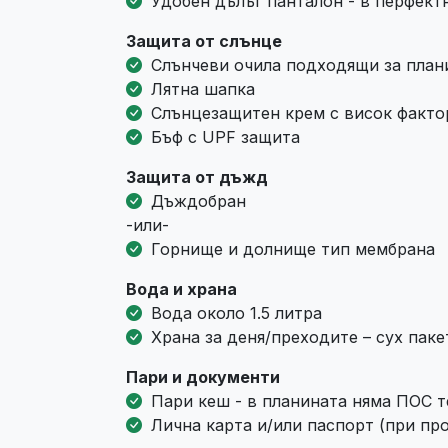
Удобен дълъг панталон - в перфектн
Защита от слънце
Слънчеви очила подходящи за план
Лятна шапка
Слънцезащитен крем с висок факто
Бъф с UPF защита
Защита от дъжд
Дъждобран
-или-
Горнище и долнище тип мембрана
Вода и храна
Вода около 1.5 литра
Храна за деня/преходите – сух паке
Пари и документи
Пари кеш - в планината няма ПОС 
Лична карта и/или паспорт (при пр