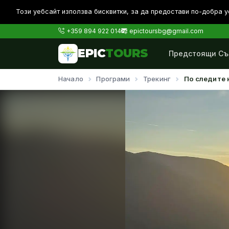
Този уебсайт използва бисквитки, за да предостави по-дoбра у
+359 894 922 014
epictoursbg@gmail.com
EPIC
TOURS
Предстоящи Съ
Начало
Програми
Трекинг
По следите 