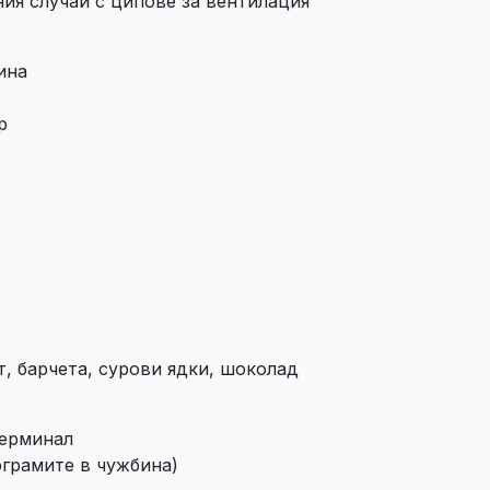
ия случай с ципове за вентилация
ина
р
т, барчета, сурови ядки, шоколад
терминал
ограмите в чужбина)