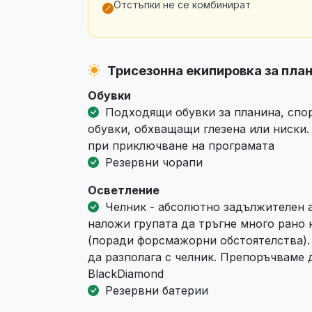
Отстъпки не се комбинират
Трисезонна екипировка за пла
Обувки
Подходящи обувки за планина, спор
обувки, обхващащи глезена или ниски.
при приключване на програмата
Резервни чорапи
Осветление
Челник - абсолютно задължителен а
наложи групата да тръгне много рано
(поради форсмажорни обстоятелства). 
да разполага с челник. Препоръчваме д
BlackDiamond
Резервни батерии