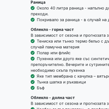
Раница
Около 40 литра раница - напълно д
преходи.
Покривало за раница - в случай на
Облекло - горна част
В зависимост от сезона и прогнозата 
Тениска или тънко термо бельо с дъ
случай памучна материя
Полар или флийс
Пухенка или друго яке със синтетич
препоръчително. Вечерите и сутрините
необходимо скъпа пухенка
Яке тип мембрана с качулка – вятъ
Тънка шапка и ръкавици
Бъф
Облекло - долна част
В зависимост от сезона и прогнозата 