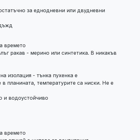
остатъчно за еднодневни или двудневни
 дъжд
за времето
лъг ракав - мерино или синтетика. В никакъв
на изолация - тънка пухенка е
 в планината, температурите са ниски. Не е
ро и водоустойчиво
за времето