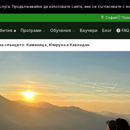
слуга. Продължавайки да използвате сайта, вие се съгласявате с и
София
Поли
бития
Програми
Обучения
Ваучери
Блог
FAQ
на слънцето: Каменица, Юмрука и Кавладан