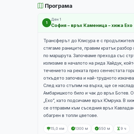
Програма
Ден 1
1
София – връх Каменица – хижа Ехо
Трансферът до Клисура е с продължителн
стягаме раниците, правим кратък разбор
по маршрута. Започваме прехода със стр
излизаме в началото на рида Хайдук, ко
течението на реката през сенчестата гор
откъдето започва и най-трудното изкачва
След като стъпим на върха, ще се наслад
Амбаришкото било и чак до връх Ботев. О
„Ехо“, като подсичаме връх Юмрука. В хи
се отправим към съседния връх Кавладан,
обагрен в топли цветове.
15,0 км
1300 м
550 м
9 ч