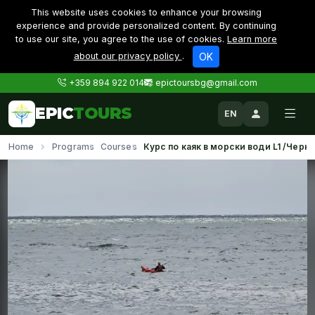
This website uses cookies to enhance your browsing
experience and provide personalized content. By continuing
to use our site, you agree to the use of cookies.
Learn more
about our privacy policy
.
OK
+359 894 922 014
epictoursbg@gmail.com
EPIC
TOURS
EN
Home
Programs
Courses
Курс по каяк в морски води L1 /Черн