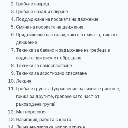
Гребане напред
Гребане назад и спиране
Поддържане на посоката на движение
Смяна на посоката на движение
Придвижване настрани, както от място, така и в
движение
Техника за баланс и задържане на гребеца в
лодката при риск от обръщане
Техники за самоспасяване
Техники за асистирано спасяване
Лекция
Гребане групата (управление на личните рискове,
грижа за другите, гребане като част от
ръководена група)
Метеорология
Навигация, работа с карта
Лична екипировка, избор и грижа