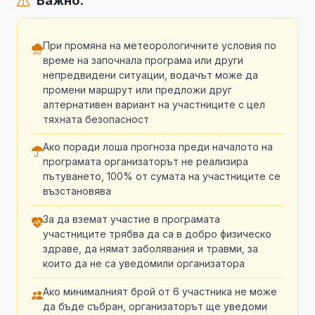
Важно:
При промяна на метеорологичните условия по
време на започнала програма или други
непредвидени ситуации, водачът може да
промени маршрут или предложи друг
алтернативен вариант на участниците с цел
тяхната безопасност
Ако поради лоша прогноза преди началото на
програмата организаторът не реализира
пътуването, 100% от сумата на участниците се
възстановява
За да вземат участие в програмата
участниците трябва да са в добро физическо
здраве, да нямат заболявания и травми, за
които да не са уведомили организатора
Ако минималният брой от 6 участника не може
да бъде събран, организаторът ще уведоми