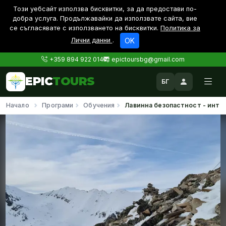
Този уебсайт използва бисквитки, за да предостави по-
дoбра услуга. Продължавайки да използвате сайта, вие
се съгласявате с използването на бисквитки.
Политика за
Лични данни
.
OK
+359 894 922 014
epictoursbg@gmail.com
EPIC
TOURS
БГ
Начало
Програми
Обучения
Лавинна безопастност - интр