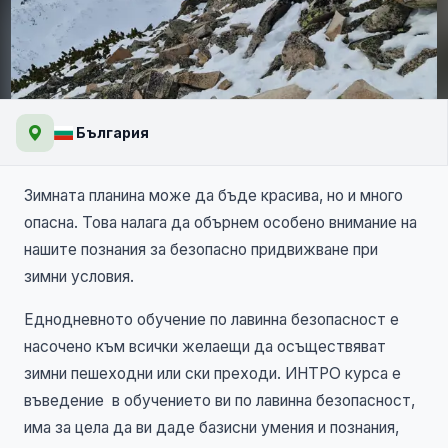
Лавинна безопастност -
България
интро
НОВО
Зимната планина може да бъде красива, но и много
опасна. Това налага да обърнем особено внимание на
нашите познания за безопасно придвижване при
зимни условия.
Еднодневното обучение по лавинна безопасност е
насочено към всички желаещи да осъществяват
зимни пешеходни или ски преходи.
ИНТРО курса е
въведение в обучението ви по лавинна безопасност,
има за цела да ви даде базисни умения и познания,