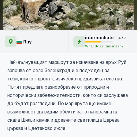
От Зелениград до Руй с
intermediate
4 / 7
панорама от Шильи камик
Ruy
What does this mean? →
Най-вълнуващият маршрут за изкачване на връх Руй
започва от село Зелениград и е подходящ за
тези, които търсят физическо предизвикателство.
Пътят предлага разнообразие от природни и
исторически забележителности, които си заслужава
да бъдат разгледани. По маршрута ще имаме
възможност да видим обекти като панорамната
скала Шильи камик и древните светилища Царева
църква и Цветаново ижле.