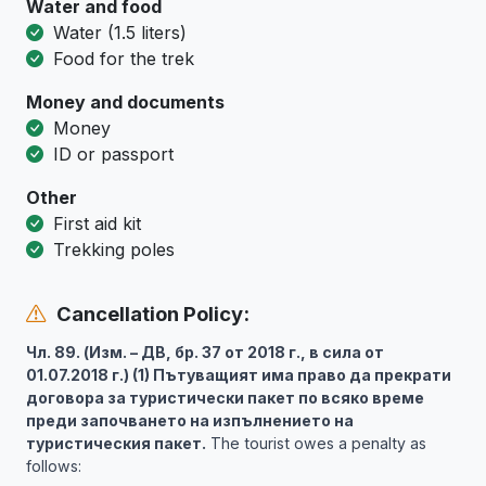
Water and food
Water (1.5 liters)
Food for the trek
Money and documents
Money
ID or passport
Other
First aid kit
Trekking poles
Cancellation Policy:
Чл. 89. (Изм. – ДВ, бр. 37 от 2018 г., в сила от
01.07.2018 г.) (1) Пътуващият има право да прекрати
договора за туристически пакет по всяко време
преди започването на изпълнението на
туристическия пакет.
The tourist owes a penalty as
follows: