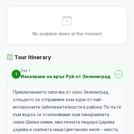
No available dates at this moment
Tour Itinerary
Day 1
1
Изкачване на връх Руй от Зелениград
Приключението започва от село Зелениград,
откъдето се отправяме към едни от най-
интересните забележителности в района. По пътя
към върха се отклоняваме към панорамната
скала Шильи камик, мистичната пещера Царева
църква и скалната ниша Цветаново ижле – места,