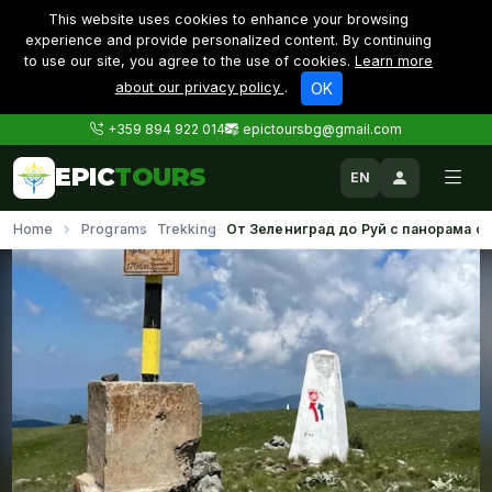
This website uses cookies to enhance your browsing
experience and provide personalized content. By continuing
to use our site, you agree to the use of cookies.
Learn more
about our privacy policy
.
OK
+359 894 922 014
epictoursbg@gmail.com
EPIC
TOURS
EN
Home
Programs
Trekking
От Зелениград до Руй с панорама о