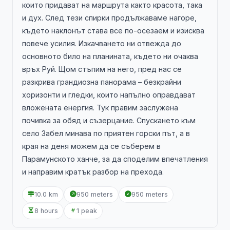
които придават на маршрута както красота, така
и дух. След тези спирки продължаваме нагоре,
където наклонът става все по-осезаем и изисква
повече усилия. Изкачването ни отвежда до
основното било на планината, където ни очаква
връх Руй. Щом стъпим на него, пред нас се
разкрива грандиозна панорама – безкрайни
хоризонти и гледки, които напълно оправдават
вложената енергия. Тук правим заслужена
почивка за обяд и съзерцание. Спускането към
село Забел минава по приятен горски път, а в
края на деня можем да се съберем в
Парамунското ханче, за да споделим впечатления
и направим кратък разбор на прехода.
10.0 km
950 meters
950 meters
8 hours
1 peak