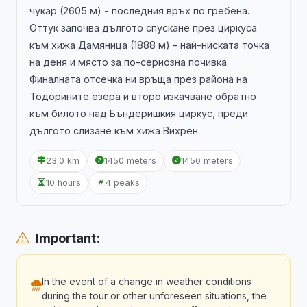
чукар (2605 м) - последния връх по гребена.
Оттук започва дългото спускане през циркуса
към хижа Дамяница (1888 м) - най-ниската точка
на деня и място за по-сериозна почивка.
Финалната отсечка ни връща през района на
Тодорините езера и второ изкачване обратно
към билото над Бъндеришкия циркус, преди
дългото слизане към хижа Вихрен.
23.0 km
1450 meters
1450 meters
10 hours
4 peaks
Important:
In the event of a change in weather conditions
during the tour or other unforeseen situations, the