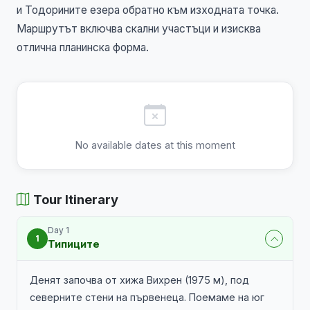
и Тодорините езера обратно към изходната точка.
Маршрутът включва скални участъци и изисква
отлична планинска форма.
No available dates at this moment
Tour Itinerary
Day 1
1
Типиците
Денят започва от хижа Вихрен (1975 м), под
северните стени на първенеца. Поемаме на юг