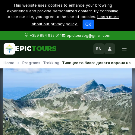
This website uses cookies to enhance your browsing
experience and provide personalized content. By continuing
to use our site, you agree to the use of cookies.
Learn more
about our privacy policy
.
OK
+359 894 922 014
epictoursbg@gmail.com
EPIC
TOURS
EN
Home
Programs
Trekking
Типицкото било: дивата корона на 