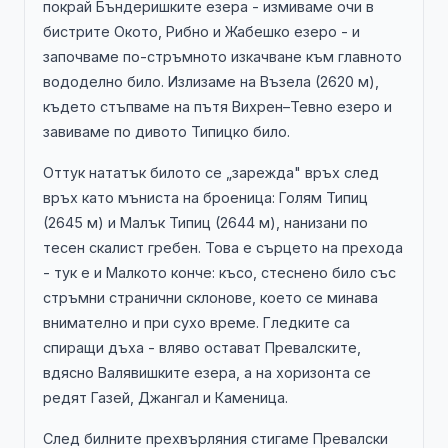
покрай Бъндеришките езера - измиваме очи в
бистрите Окото, Рибно и Жабешко езеро - и
започваме по-стръмното изкачване към главното
вододелно било. Излизаме на Възела (2620 м),
където стъпваме на пътя Вихрен–Тевно езеро и
завиваме по дивото Типицко било.
Оттук нататък билото се „зарежда" връх след
връх като мъниста на броеница: Голям Типиц
(2645 м) и Малък Типиц (2644 м), нанизани по
тесен скалист гребен. Това е сърцето на прехода
- тук е и Малкото конче: късо, стеснено било със
стръмни странични склонове, което се минава
внимателно и при сухо време. Гледките са
спиращи дъха - вляво остават Превалските,
вдясно Валявишките езера, а на хоризонта се
редят Газей, Джангал и Каменица.
След билните прехвърляния стигаме Превалски