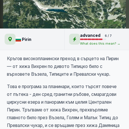
Типицкото било: дивата
advanced
6 / 7
корона на Пирин
Pirin
What does this mean? →
Кръгов
високопланински преход
в сърцето
на Пирин
—
от хижа
Вихрен по
дивото Типицко
било с
върховете Възела,
Типиците и
Превалски чукар.
Това е програма за планинари, които търсят повече
от пътека - ден сред гранитни ръбове, смарагдови
циркусни езера и панорами към целия Централен
Пирин. Тръгваме от хижа Вихрен, прехвърляме
главното било през Възела, Голям и Малък Типиц до
Превалски чукар, и се връщаме през хижа Дамяница